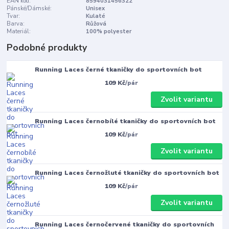
EAN kód:
8594031456322
Pánské/Dámské:
Unisex
Tvar:
Kulaté
Barva:
Růžová
Materiál:
100% polyester
Podobné produkty
Running Laces černé tkaničky do sportovních bot
109 Kč
/
pár
Zvolit variantu
Running Laces černobílé tkaničky do sportovních bot
109 Kč
/
pár
Zvolit variantu
Running Laces černožluté tkaničky do sportovních bot
109 Kč
/
pár
Zvolit variantu
Running Laces černočervené tkaničky do sportovních