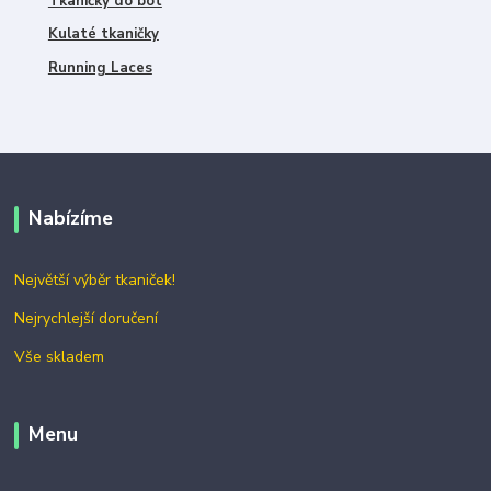
Tkaničky do bot
Kulaté tkaničky
Running Laces
Nabízíme
Největší výběr tkaniček!
Nejrychlejší doručení
Vše skladem
Menu