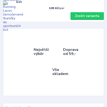
bot
109 Kč
/
pár
Zvolit variantu
Největší
Doprava
výběr
od 59,-
Vše
skladem