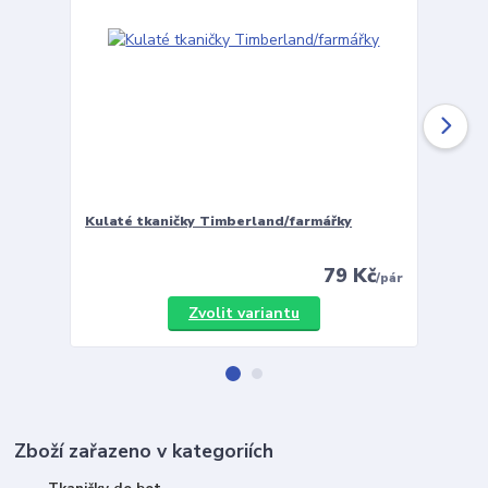
Kulaté tkaničky Timberland/farmářky
Vložky 
79 Kč
/
pár
Zvolit variantu
Zboží zařazeno v kategoriích