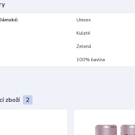
ry
Dámské
Unisex
Kulaté
Zelená
100% bavlna
cí zboží
2