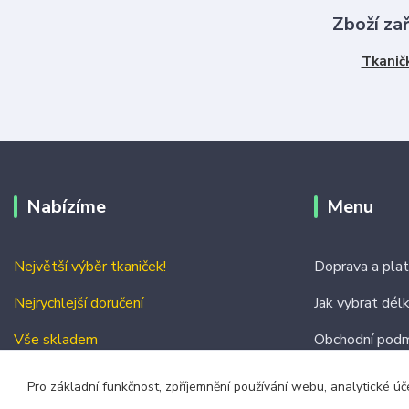
Zboží za
Tkanič
Nabízíme
Menu
Největší výběr tkaniček!
Doprava a pla
Nejrychlejší doručení
Jak vybrat dél
Vše skladem
Obchodní podm
Kontakty
Pro základní funkčnost, zpříjemnění používání webu, analytické úč