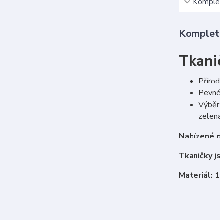
Komplet
Kompletn
Tkani
Přírod
Pevné 
Výběr 
zelená
Nabízené d
Tkaničky j
Materiál: 