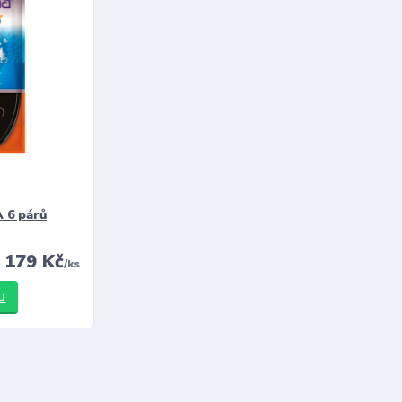
 6 párů
179 Kč
/
ks
u