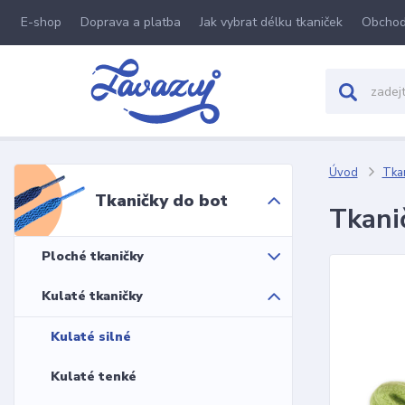
E-shop
Doprava a platba
Jak vybrat délku tkaniček
Obchod
Úvod
Tkan
Tkaničky do bot
Tkani
Ploché tkaničky
Kulaté tkaničky
Kulaté silné
Kulaté tenké