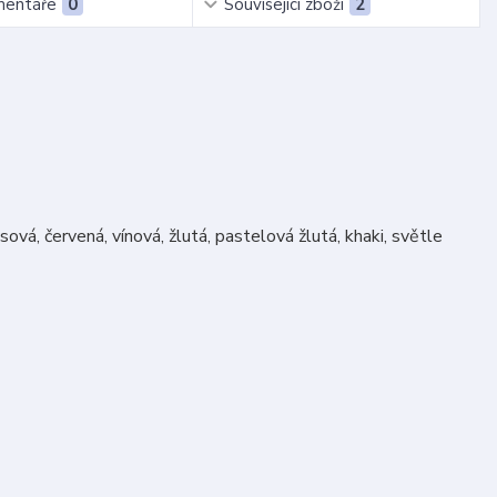
entáře
0
Související zboží
2
ová, červená, vínová, žlutá, pastelová žlutá, khaki, světle