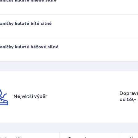
aničky kulaté hnědé silné
aničky kulaté bílé silné
aničky kulaté béžové silné
Doprav
Největší výběr
od 59,-