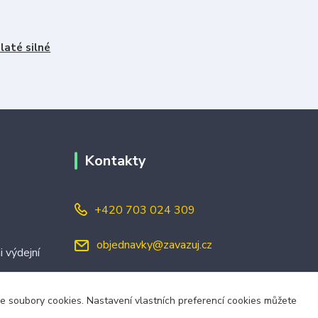
laté silné
Kontakty
+420 703 024 309
objednavky@zavazuj.cz
i výdejní
áme soubory cookies. Nastavení vlastních preferencí cookies můžete