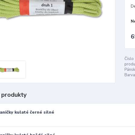
D
N
6
Číslo
produ
Pánsk
Barva
 produkty
aničky kulaté černé silné