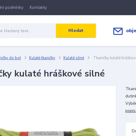
ní podmínky
Kontakty
obj
Hledat
ičky do bot
Kulaté tkaničky
Kulaté silné
Tkaničky kulaté hráškové
čky kulaté hráškové silné
Tkani
dutin
Výběr
popis
D