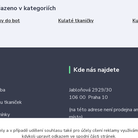
řazeno v kategoriích
ky do bot
Kulaté tkaničky
Ku
Kde nás najdete
tba
Jabloňová 2929/30
106 00 Praha 10
ku tkaniček
(na této adrese není prodejna an
ínky
místo)
ely a v případě udělení souhlasu také pro účely cílení reklamy využív
kdykoli upravit odkazem ve spodní části stránek.