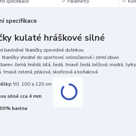
ní specifikace
Parametry
Kom
í specifikace
čky kulaté hráškové silné
ní bavlněné tkaničky zpevněné dutinkou
tkaničky vhodné do sportovní, volnočasové i zimní obuvi
barev: černá, hnědá, bílá, šedá, tmavě šedá, béžová, modrá, tyrkys
, tmavě zelená, písková, skořicová a koňaková
élky:
90, 100 a 120 cm
sou silné cca 4 mm
100% bavlna