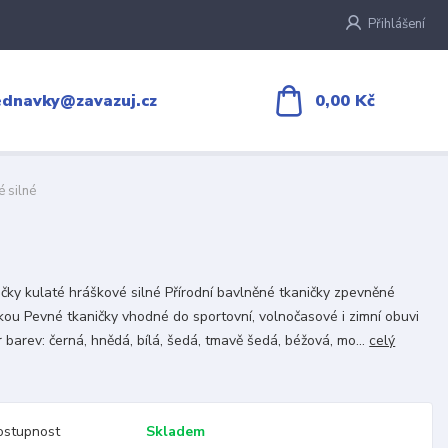
Přihlášení
0,00 Kč
ednavky@zavazuj.cz
 silné
čky kulaté hráškové silné Přírodní bavlněné tkaničky zpevněné
kou Pevné tkaničky vhodné do sportovní, volnočasové i zimní obuvi
 barev: černá, hnědá, bílá, šedá, tmavě šedá, béžová, mo...
celý
ostupnost
Skladem