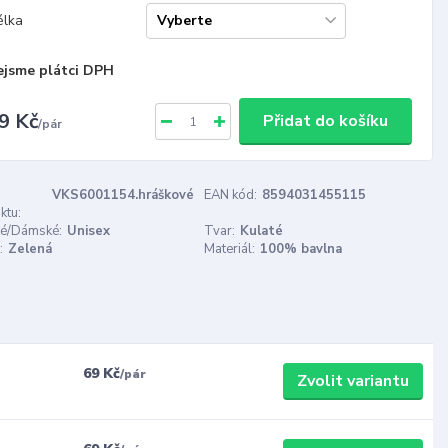
élka
ejsme plátci DPH
9 Kč
Přidat do košíku
/
pár
VKS6001154.hráškové
EAN kód:
8594031455115
ktu:
é/Dámské:
Unisex
Tvar:
Kulaté
:
Zelená
Materiál:
100% bavlna
69 Kč
/
pár
Zvolit variantu