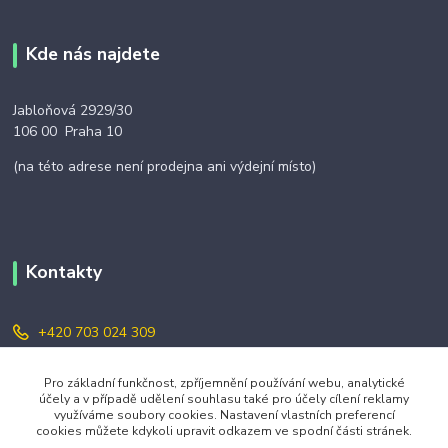
Kde nás najdete
Jabloňová 2929/30
106 00 Praha 10
(na této adrese není prodejna ani výdejní místo)
Kontakty
+420 703 024 309
objednavky@zavazuj.cz
Pro základní funkčnost, zpříjemnění používání webu, analytické
účely a v případě udělení souhlasu také pro účely cílení reklamy
využíváme soubory cookies. Nastavení vlastních preferencí
cookies můžete kdykoli upravit odkazem ve spodní části stránek.