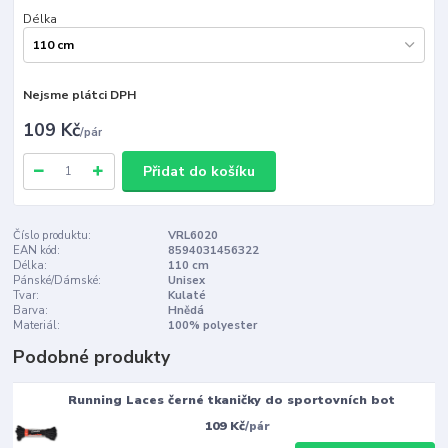
Délka
Nejsme plátci DPH
109 Kč
/
pár
Přidat do košíku
Číslo produktu:
VRL6020
EAN kód:
8594031456322
Délka:
110 cm
Pánské/Dámské:
Unisex
Tvar:
Kulaté
Barva:
Hnědá
Materiál:
100% polyester
Podobné produkty
Running Laces černé tkaničky do sportovních bot
109 Kč
/
pár