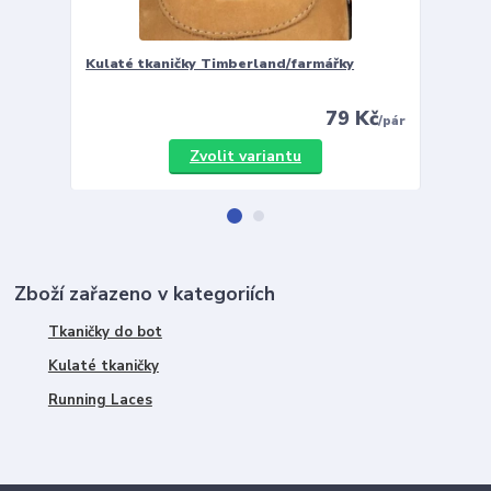
Kulaté tkaničky Timberland/farmářky
Vložky 
79 Kč
/
pár
Zvolit variantu
Zboží zařazeno v kategoriích
Tkaničky do bot
Kulaté tkaničky
Running Laces