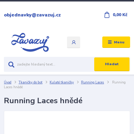
objednavky@zavazuj.cz
0,00 Kč
Menu
Hledat
Úvod
Tkaničky do bot
Kulaté tkaničky
Running Laces
Running
Laces hnědé
Running Laces hnědé