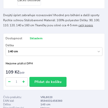
Dvojitý úplet zabraňuje rozvazování Vhodné pro běhání a další sporty
Rychle schnou Stálobarevné Materiál: 100% polyester Délky: 90, 100,
110, 120, 140 a 160 cm Tkaničky jsou silné cca 4-5 mm
celý popis
Dostupnost
Skladem
Délka
Nejsme plátci DPH
109 Kč
/
pár
Přidat do košíku
Číslo produktu:
VRL6020
EAN kód:
8594031456360
Délka:
140 cm