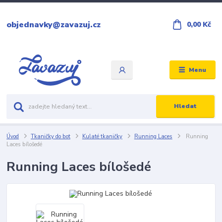
objednavky@zavazuj.cz
0,00 Kč
Menu
Hledat
Úvod
Tkaničky do bot
Kulaté tkaničky
Running Laces
Running
Laces bílošedé
Running Laces bílošedé