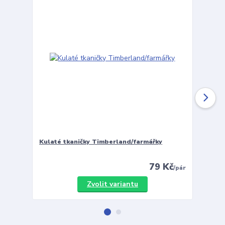
Kulaté tkaničky Timberland/farmářky
Vložky 
79 Kč
/
pár
Zvolit variantu