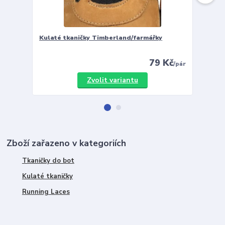
Kulaté tkaničky Timberland/farmářky
Vložky 
79 Kč
/
pár
Zvolit variantu
Zboží zařazeno v kategoriích
Tkaničky do bot
Kulaté tkaničky
Running Laces