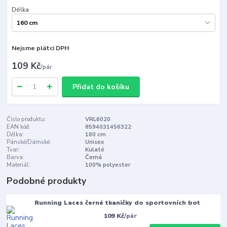
Délka
Nejsme plátci DPH
109 Kč
/
pár
Přidat do košíku
Číslo produktu:
VRL6020
EAN kód:
8594031456322
Délka:
160 cm
Pánské/Dámské:
Unisex
Tvar:
Kulaté
Barva:
Černá
Materiál:
100% polyester
Podobné produkty
Running Laces černé tkaničky do sportovních bot
109 Kč
/
pár