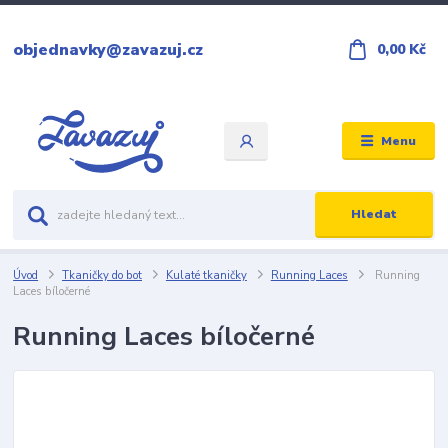
objednavky@zavazuj.cz
0,00 Kč
Menu
Hledat
Úvod
Tkaničky do bot
Kulaté tkaničky
Running Laces
Running
Laces bíločerné
Running Laces bíločerné