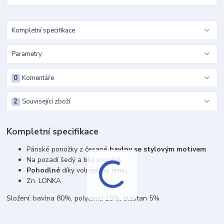
Kompletní specifikace
Parametry
0
Komentáře
2
Související zboží
Kompletní specifikace
Pánské ponožky z česané
bavlny se stylovým motivem
Na pozadí šedý a bílý proužek
Pohodlné
díky volnějšímu lemu
Zn. LONKA
Složení: bavlna 80%, polyamid 15%, elastan 5%