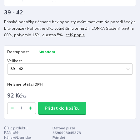
39 - 42
Pánské ponožky z česané bavlny se stylovým motivem Na pozadí šedý a
bílý proužek Pohodlné díky volnějšímu lemu Zn. LONKA Složení: bavlna
80%, polyamid 15%, elastan 5%
celý popis
Dostupnost
Skladem
Velikost
Nejsme plátci DPH
92 Kč
/
ks
Přidat do košíku
Číslo produktu:
Defood pizza
EAN kód:
8590903045373
Pánské/Dámské:
Pánské