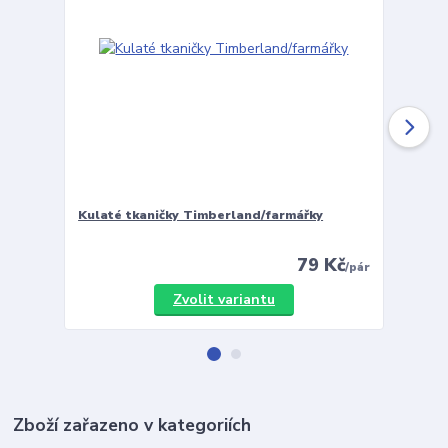
Kulaté tkaničky Timberland/farmářky
Vložky 
79 Kč
/
pár
Zvolit variantu
Zboží zařazeno v kategoriích