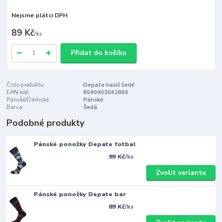
Nejsme plátci DPH
89 Kč
/
ks
Přidat do košíku
Číslo produktu:
Depate hasič šedé
EAN kód:
8590903042860
Pánské/Dámské:
Pánské
Barva:
Šedá
Podobné produkty
Pánské ponožky Depate fotbal
99 Kč
/
ks
Zvolit variantu
Pánské ponožky Depate bar
89 Kč
/
ks