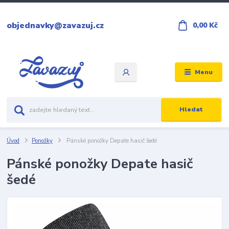
objednavky@zavazuj.cz
0,00 Kč
Menu
Hledat
Úvod
Ponožky
Pánské ponožky Depate hasič šedé
Pánské ponožky Depate hasič
šedé