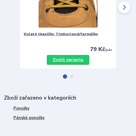
Kulaté tkaničky Timberland/farmářky
Vložky 
79 Kč
/
pár
Zvolit variantu
Zboží zařazeno v kategoriích
Ponožky
Pánské ponožky