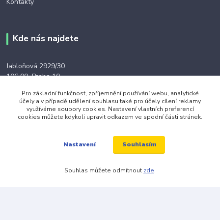
Kontakty
Kde nás najdete
Jabloňová 2929/30
106 00 Praha 10
(na této adrese není prodejna ani výdejní místo)
Pro základní funkčnost, zpříjemnění používání webu, analytické
účely a v případě udělení souhlasu také pro účely cílení reklamy
využíváme soubory cookies. Nastavení vlastních preferencí
cookies můžete kdykoli upravit odkazem ve spodní části stránek.
Kontakty
Souhlasím
Nastavení
Souhlas můžete odmítnout
zde
.
+420 703 024 309
objednavky@zavazuj.cz