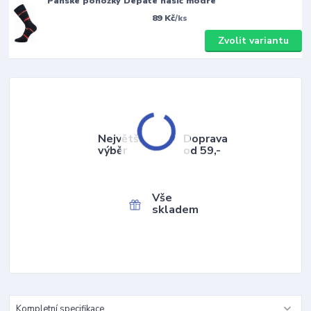
Pánské ponožky Depate hasič modré
89 Kč
/
ks
Zvolit variantu
Největší
Doprava
výběr
od 59,-
Vše
skladem
Kompletní specifikace