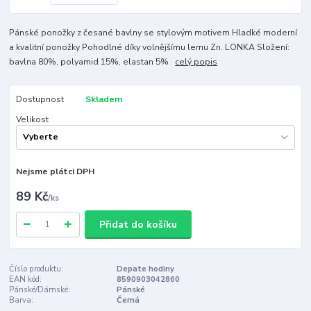
Pánské ponožky z česané bavlny se stylovým motivem Hladké moderní
a kvalitní ponožky Pohodlné díky volnějšímu lemu Zn. LONKA Složení:
bavlna 80%, polyamid 15%, elastan 5%
celý popis
Dostupnost
Skladem
Velikost
Nejsme plátci DPH
89 Kč
/
ks
Přidat do košíku
Číslo produktu:
Depate hodiny
EAN kód:
8590903042860
Pánské/Dámské:
Pánské
Barva:
Černá