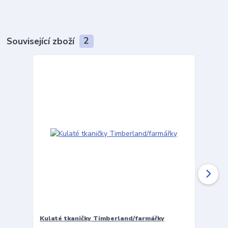
Související zboží
2
Kulaté tkaničky Timberland/farmářky
Vložky 