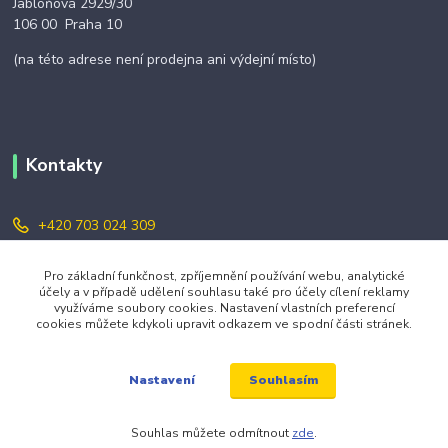
Jabloňová 2929/30
106 00 Praha 10
(na této adrese není prodejna ani výdejní místo)
Kontakty
+420 703 024 309
objednavky@zavazuj.cz
Pro základní funkčnost, zpříjemnění používání webu, analytické
účely a v případě udělení souhlasu také pro účely cílení reklamy
využíváme soubory cookies. Nastavení vlastních preferencí
cookies můžete kdykoli upravit odkazem ve spodní části stránek.
Souhlasím
Nastavení
© 2026 zavazuj.cz Všechna práva vyhrazena.
Souhlas můžete odmítnout
zde
.