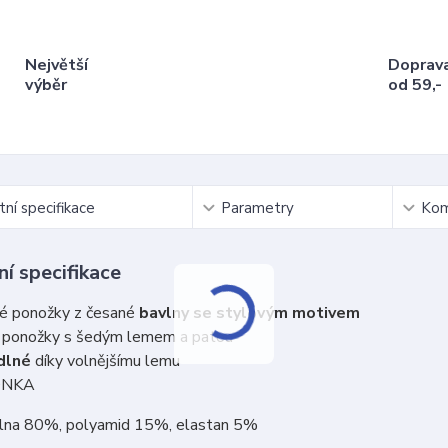
Největší
Doprav
výběr
od 59,-
ní specifikace
Parametry
Kom
í specifikace
é ponožky z česané
bavlny se stylovým motivem
 ponožky s šedým lemem a patou
dlné
díky volnějšímu lemu
ONKA
vlna 80%, polyamid 15%, elastan 5%