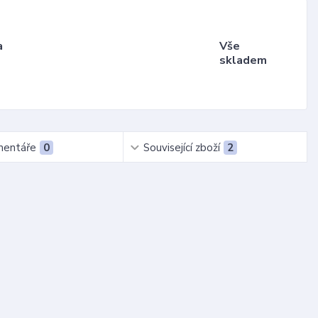
a
Vše
skladem
entáře
0
Související zboží
2