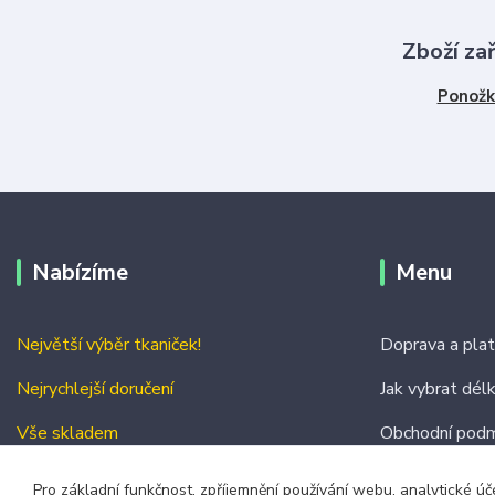
Zboží za
Ponožk
Nabízíme
Menu
Největší výběr tkaniček!
Doprava a pla
Nejrychlejší doručení
Jak vybrat dél
Vše skladem
Obchodní podm
Kontakty
Pro základní funkčnost, zpříjemnění používání webu, analytické úč