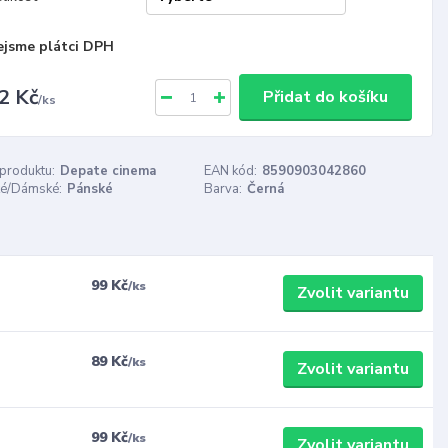
ejsme plátci DPH
2 Kč
Přidat do košíku
/
ks
 produktu:
Depate cinema
EAN kód:
8590903042860
é/Dámské:
Pánské
Barva:
Černá
99 Kč
/
ks
Zvolit variantu
89 Kč
/
ks
Zvolit variantu
99 Kč
/
ks
Zvolit variantu