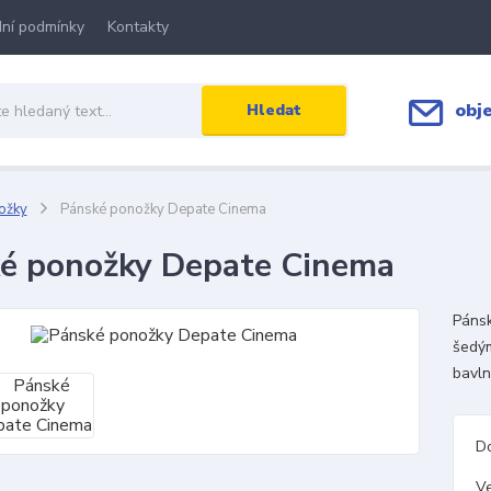
ní podmínky
Kontakty
obj
Hledat
ožky
Pánské ponožky Depate Cinema
é ponožky Depate Cinema
Pánsk
šedým
bavl
D
Ve