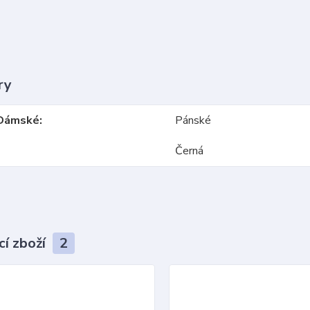
ry
Dámské
Pánské
Černá
cí zboží
2