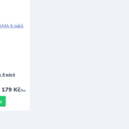
 6 párů
179 Kč
/
ks
u