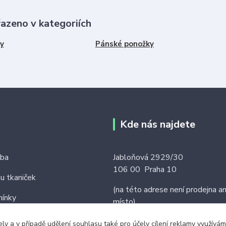
řazeno v kategoriích
y
Pánské ponožky
Kde nás najdete
tba
Jabloňová 2929/30
106 00 Praha 10
ku tkaniček
(na této adrese není prodejna an
ínky
místo)
ely a v případě udělení souhlasu také pro účely cílení reklamy využív