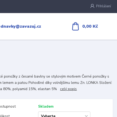
Přihlášení
0,00 Kč
ednavky@zavazuj.cz
é ponožky z česané bavlny se stylovým motivem Černé ponožky s
 lemem a patou Pohodlné díky volnějšímu lemu Zn. LONKA Složení:
na 80%, polyamid 15%, elastan 5%
celý popis
ostupnost
Skladem
likost