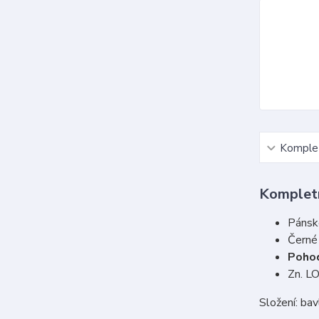
Komplet
Kompletn
Pánsk
Černé
Poho
Zn. L
Složení: ba