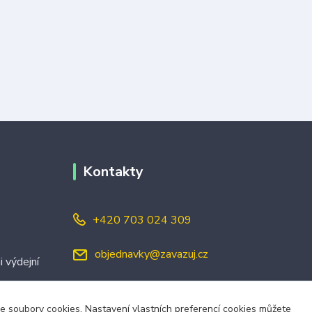
Kontakty
+420 703 024 309
objednavky@zavazuj.cz
i výdejní
áme soubory cookies. Nastavení vlastních preferencí cookies můžete