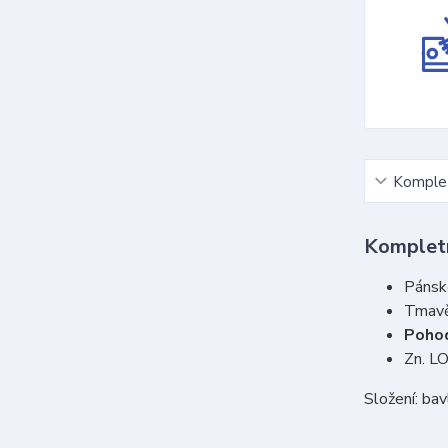
Komplet
Kompletn
Pánsk
Tmavě
Poho
Zn. L
Složení: ba