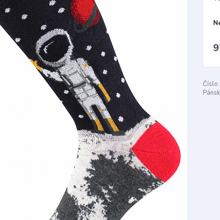
N
9
Číslo
Pánsk