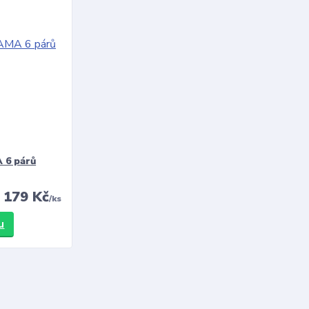
 6 párů
179 Kč
/
ks
u