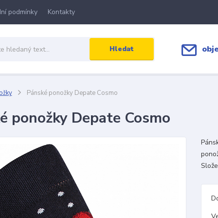
ní podmínky
Kontakty
obj
Hledat
ožky
Pánské ponožky Depate Cosmo
é ponožky Depate Cosmo
Páns
ponož
Slož
D
Ve