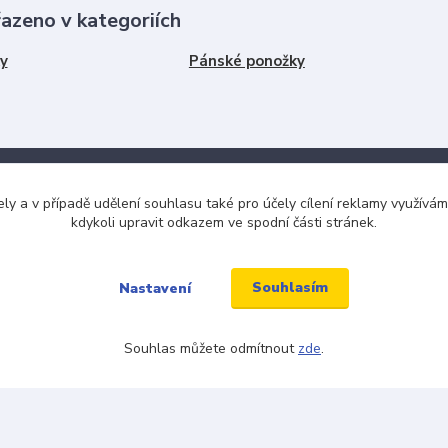
řazeno v kategoriích
y
Pánské ponožky
ely a v případě udělení souhlasu také pro účely cílení reklamy využív
Kde nás najdete
kdykoli upravit odkazem ve spodní části stránek.
tba
Jabloňová 2929/30
Souhlasím
Nastavení
106 00 Praha 10
ku tkaniček
(na této adrese není prodejna an
Souhlas můžete odmítnout
zde
.
ínky
místo)