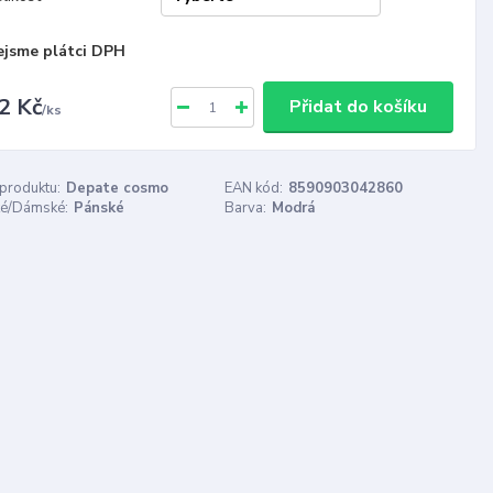
ejsme plátci DPH
2 Kč
Přidat do košíku
/
ks
 produktu:
Depate cosmo
EAN kód:
8590903042860
é/Dámské:
Pánské
Barva:
Modrá