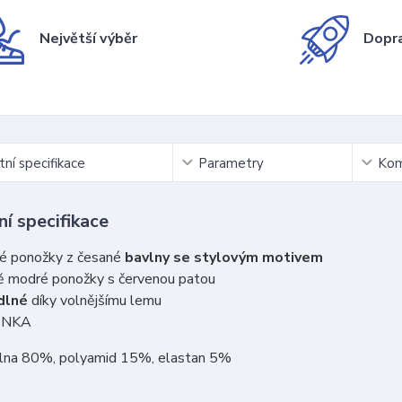
Největší výběr
Dopra
ní specifikace
Parametry
Kom
í specifikace
é ponožky z česané
bavlny se stylovým motivem
 modré ponožky s červenou patou
dlné
díky volnějšímu lemu
ONKA
vlna 80%, polyamid 15%, elastan 5%