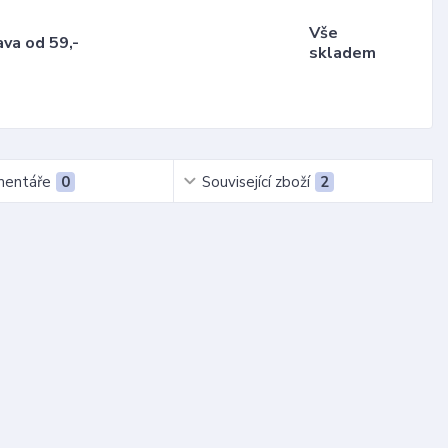
Vše
va od 59,-
skladem
entáře
0
Související zboží
2