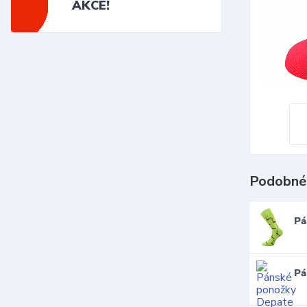
AKCE!
Podobné
Pá
Pá