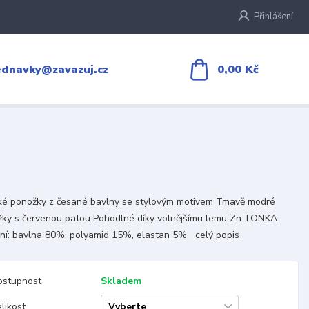
Přihlášení
0,00 Kč
ednavky@zavazuj.cz
ké ponožky z česané bavlny se stylovým motivem Tmavě modré
ky s červenou patou Pohodlné díky volnějšímu lemu Zn. LONKA
ení: bavlna 80%, polyamid 15%, elastan 5%
celý popis
ostupnost
Skladem
likost