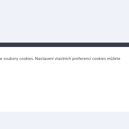
áme soubory cookies. Nastavení vlastních preferencí cookies můžete
Kontakty
+420 703 024 309
objednavky@zavazuj.cz
i výdejní