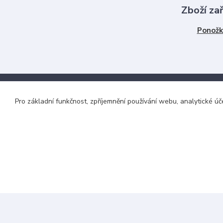
Zboží za
Ponožk
Pro základní funkčnost, zpříjemnění používání webu, analytické úč
Nabízíme
Menu
Největší výběr tkaniček!
Doprava a pla
Nejrychlejší doručení
Jak vybrat dél
Vše skladem
Obchodní podm
Kontakty