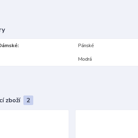
ry
Dámské
Pánské
Modrá
cí zboží
2