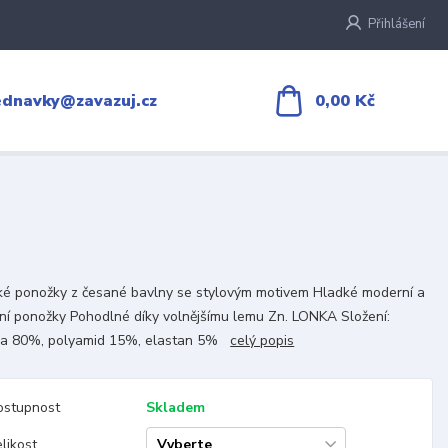
Přihlášení
0,00 Kč
ednavky@zavazuj.cz
é ponožky z česané bavlny se stylovým motivem Hladké moderní a
tní ponožky Pohodlné díky volnějšímu lemu Zn. LONKA Složení:
na 80%, polyamid 15%, elastan 5%
celý popis
ostupnost
Skladem
likost