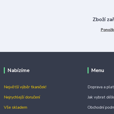
Zboží za
Ponožk
Nabízíme
Menu
Největší výběr tkaniček!
Doprava a pla
Nejrychlejší doručení
Jak vybrat dél
Vše skladem
Obchodní podm