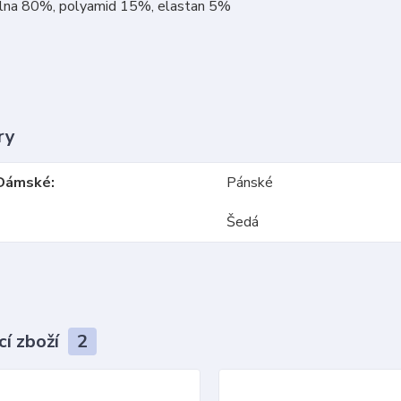
vlna 80%, polyamid 15%, elastan 5%
ry
Dámské
Pánské
Šedá
cí zboží
2