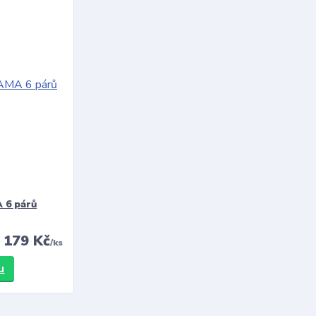
 6 párů
179 Kč
/
ks
u