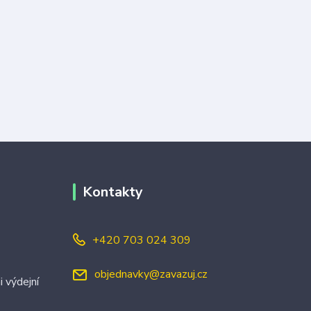
Kontakty
+420 703 024 309
objednavky@zavazuj.cz
i výdejní