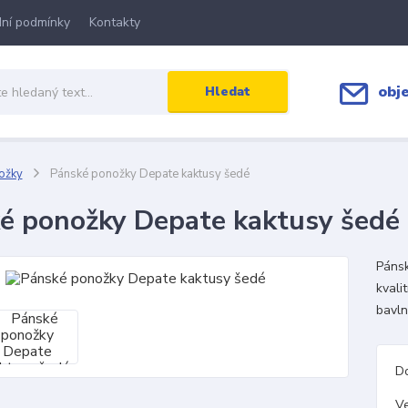
ní podmínky
Kontakty
obj
Hledat
ožky
Pánské ponožky Depate kaktusy šedé
é ponožky Depate kaktusy šedé
Pánsk
kvali
bavl
D
Ve