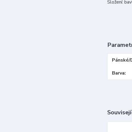
Složení: ba
Paramet
Pánské/
Barva
Souvisejí