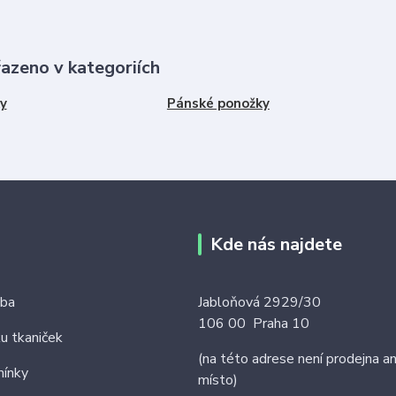
řazeno v kategoriích
y
Pánské ponožky
Kde nás najdete
tba
Jabloňová 2929/30
106 00 Praha 10
ku tkaniček
(na této adrese není prodejna an
ínky
místo)