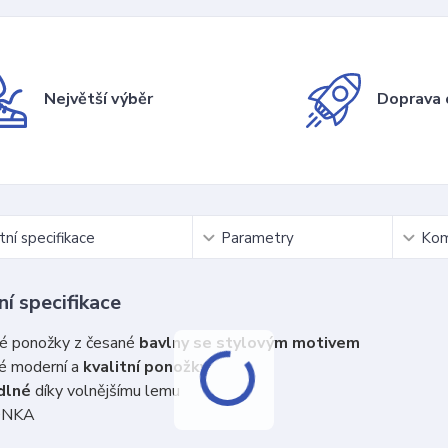
Největší výběr
Doprava 
ní specifikace
Parametry
Kom
í specifikace
é ponožky z česané
bavlny se stylovým motivem
é moderní a
kvalitní ponožky
dlné
díky volnějšímu lemu
ONKA