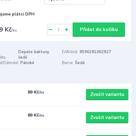
ejsme plátci DPH
9 Kč
Přidat do košíku
/
ks
Depate kaktusy
EAN kód:
8596281062827
ktu:
šedé
é/Dámské:
Pánské
Barva:
Šedá
89 Kč
/
ks
Zvolit variantu
89 Kč
/
ks
Zvolit variantu