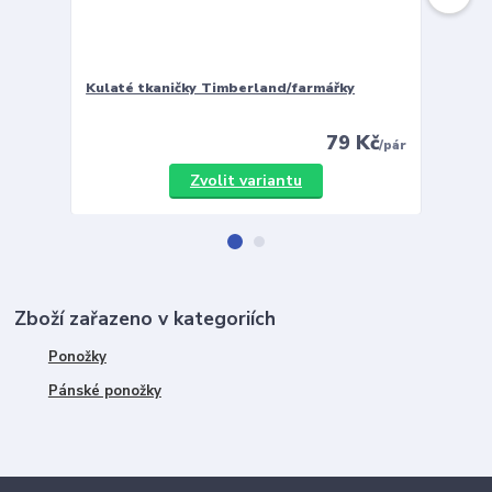
Kulaté tkaničky Timberland/farmářky
Vložky 
79 Kč
/
pár
Zvolit variantu
Zboží zařazeno v kategoriích
Ponožky
Pánské ponožky