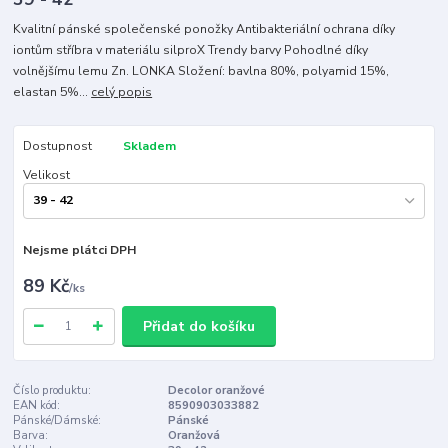
Kvalitní pánské společenské ponožky Antibakteriální ochrana díky
iontům stříbra v materiálu silproX Trendy barvy Pohodlné díky
volnějšímu lemu Zn. LONKA Složení: bavlna 80%, polyamid 15%,
elastan 5%...
celý popis
Dostupnost
Skladem
Velikost
Nejsme plátci DPH
89 Kč
/
ks
Přidat do košíku
Číslo produktu:
Decolor oranžové
EAN kód:
8590903033882
Pánské/Dámské:
Pánské
Barva:
Oranžová