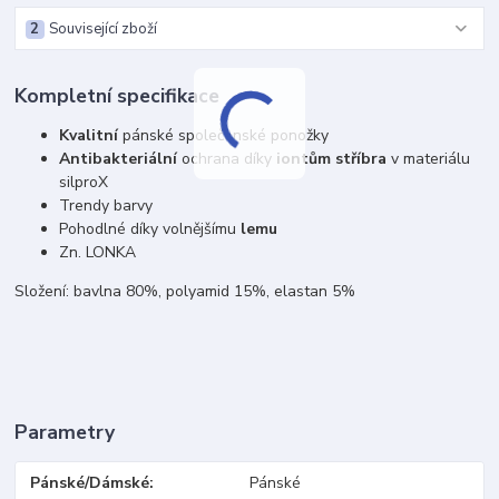
2
Související zboží
Kompletní specifikace
Kvalitní
pánské společenské ponožky
Antibakteriální
ochrana díky
iontům stříbra
v materiálu
silproX
Trendy barvy
Pohodlné díky volnějšímu
lemu
Zn. LONKA
Složení: bavlna 80%, polyamid 15%, elastan 5%
Parametry
Pánské/Dámské
Pánské