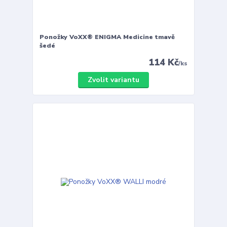
Ponožky VoXX® ENIGMA Medicine tmavě
šedé
114 Kč
/
ks
Zvolit variantu