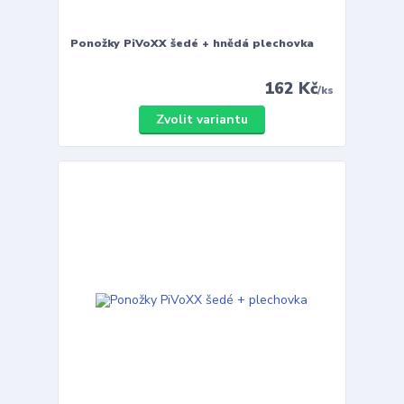
Ponožky PiVoXX šedé + hnědá plechovka
162 Kč
/
ks
Zvolit variantu