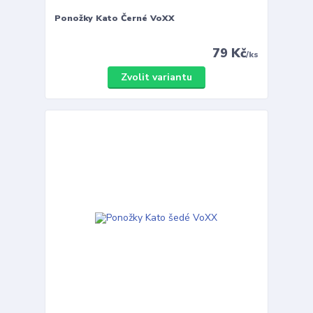
Ponožky Kato Černé VoXX
79 Kč
/
ks
Zvolit variantu