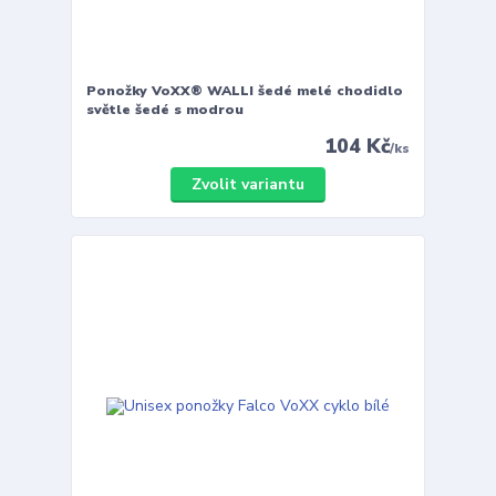
Ponožky VoXX® WALLI šedé melé chodidlo
světle šedé s modrou
104 Kč
/
ks
Zvolit variantu