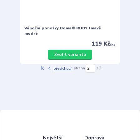
Vánoční ponožky Boma® RUDY tmavě
modré
119 Kč
/
ks
Zvolit variantu
předchozí
strana
z 2
Největší
Doprava