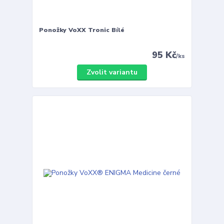
Ponožky VoXX Tronic Bílé
95 Kč
/
ks
Zvolit variantu