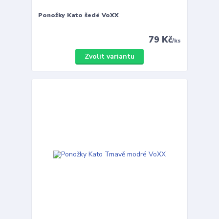
Ponožky Kato šedé VoXX
79 Kč
/
ks
Zvolit variantu