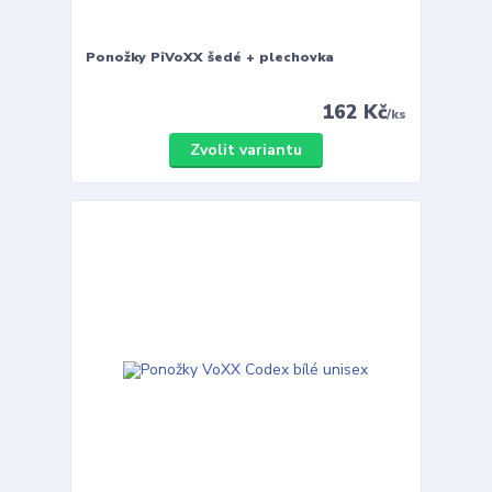
Ponožky PiVoXX šedé + plechovka
162 Kč
/
ks
Zvolit variantu