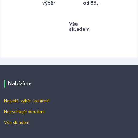
výběr
od 59,-
Vše
skladem
Nabízíme
Největší výběr tkaniček!
Nejrychlejší doručení
Vše skladem