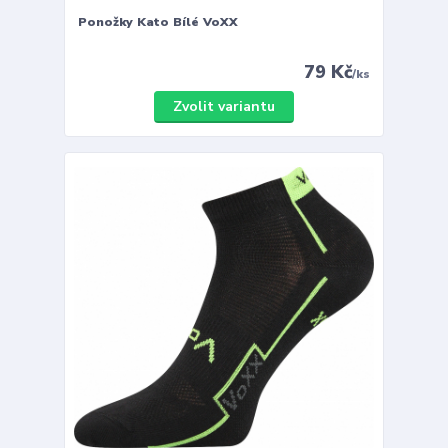
Ponožky Kato Bílé VoXX
79 Kč
/
ks
Zvolit variantu