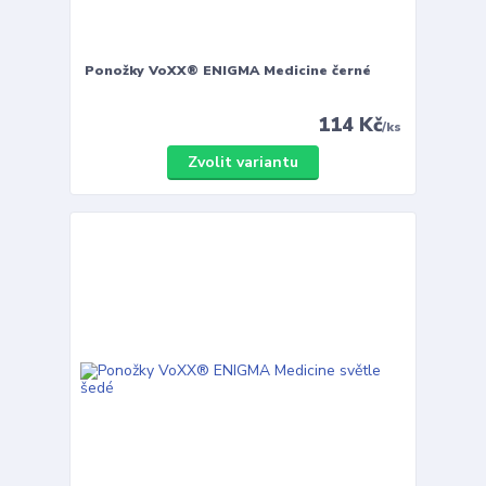
Ponožky VoXX® ENIGMA Medicine černé
114 Kč
/
ks
Zvolit variantu