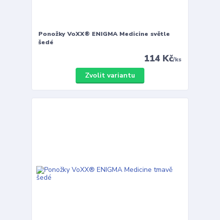
Ponožky VoXX® ENIGMA Medicine světle
šedé
114 Kč
/
ks
Zvolit variantu