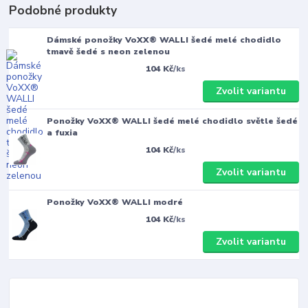
Podobné produkty
Dámské ponožky VoXX® WALLI šedé melé chodidlo
tmavě šedé s neon zelenou
104 Kč
/
ks
Zvolit variantu
Ponožky VoXX® WALLI šedé melé chodidlo světle šedé
a fuxia
104 Kč
/
ks
Zvolit variantu
Ponožky VoXX® WALLI modré
104 Kč
/
ks
Zvolit variantu