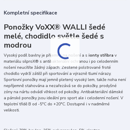
Kompletní specifikace
Ponožky VoXX® WALLI šedé
melé, chodidlo světle šedé s
modrou
Vysoký podíl bavlny je příjemný na nošení a s
ionty stříbra
v
materiálu silproX® s antibakteriální ochranou i po celodenním
nošení neucítíte žádný zápach. Zesílené polstrované froté
chodidlo vydrží zátěž při sportování a výrazně tlumí nárazy.
Sportovní ponožky mají jemně pletený vysoký lem, takže noha není
nepříjemně stahována a nezařezává se do pokožky, prodyšné
zóny na nártu odvádí vlhkost od pokožky. Antibakteriální dámské
a pánské ponožky jsou ideální pro sport ale i celodenní nošení. V
teplotní třídě B od -5°C do +20°C. Dostupné i v nadměrné
velikosti.