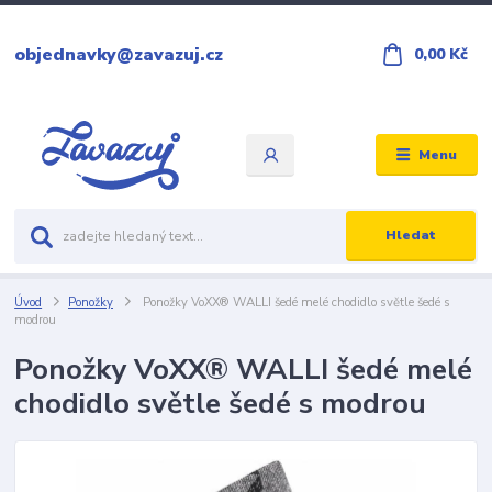
objednavky@zavazuj.cz
0,00 Kč
Menu
Hledat
Úvod
Ponožky
Ponožky VoXX® WALLI šedé melé chodidlo světle šedé s
modrou
Ponožky VoXX® WALLI šedé melé
chodidlo světle šedé s modrou