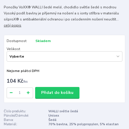
Ponožky VoXX® WALLI šedé melé, chodidlo světle šedé s modrou
Vysoký podíl bavlny je příjemný na nošení a s ionty stříbra v materiálu
silproX® s antibakteriální ochranou i po celodenním nošení neucítít...
celý popis
Dostupnost
Skladem
Velikost
Nejsme plátci DPH
104 Kč
/
ks
Přidat do košíku
Číslo produktu:
WALLI světle šedá
Pánské/Dámské:
Unisex
Barva:
Šedá
Materiál:
70% bavlna, 25% polypropylen, 5% elastan