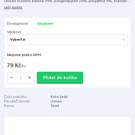
Unisex Složení: bavlna 75%, polypropylen 15%, polyamid 5%, elastan ...
celý popis
Dostupnost
Skladem
Velikost
Nejsme plátci DPH
79 Kč
/
ks
Přidat do košíku
Číslo produktu:
Kato šedé
Pánské/Dámské:
Unisex
Barva:
Šedá