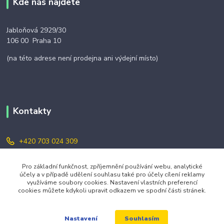
Kde nás najdete
Jabloňová 2929/30
106 00 Praha 10
(na této adrese není prodejna ani výdejní místo)
Kontakty
+420 703 024 309
objednavky@zavazuj.cz
Pro základní funkčnost, zpříjemnění používání webu, analytické
účely a v případě udělení souhlasu také pro účely cílení reklamy
využíváme soubory cookies. Nastavení vlastních preferencí
cookies můžete kdykoli upravit odkazem ve spodní části stránek.
Souhlasím
Nastavení