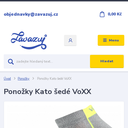
objednavky@zavazuj.cz
0,00 Kč
Menu
Hledat
Úvod
Ponožky
Ponožky Kato šedé VoXX
Ponožky Kato šedé VoXX