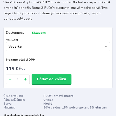
Vánoční ponožky Boma® RUDY tmavě modré Obohaťte svůj zimní šatník
o vánoční ponožky Boma® RUDY v elegantní tmavě modré barvě. Tyto
hřejivé froté ponožky s roztomilým motivem soba přinášejí nejen
pohod...
celý popis
Dostupnost
Skladem
Velikost
Nejsme plátci DPH
119 Kč
/
ks
Přidat do košíku
Číslo produktu:
RUDY I tmavě modré
Pánské/Dámské:
Unisex
Barva:
Modrá
Materiál:
80% bavlna, 15% polypropylen, 5% elastan
Podobné produkty