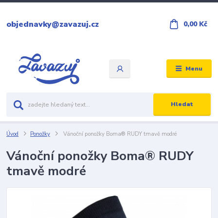
objednavky@zavazuj.cz
0,00 Kč
Menu
Hledat
Úvod
Ponožky
Vánoční ponožky Boma® RUDY tmavě modré
Vánoční ponožky Boma® RUDY
tmavě modré