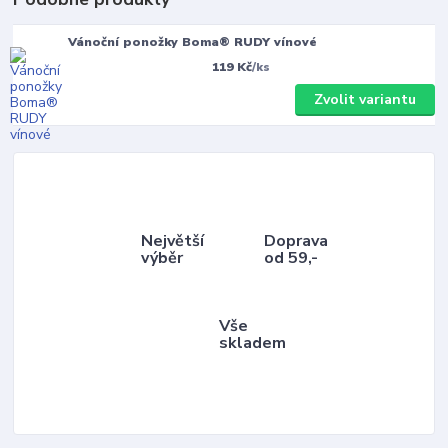
Vánoční ponožky Boma® RUDY vínové
119 Kč
/
ks
Zvolit variantu
Největší
Doprava
výběr
od 59,-
Vše
skladem