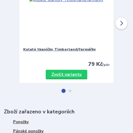
Kulaté tkaničky Timberland/farmářky
Vložky 
79 Kč
/
pár
Zvolit variantu
Zboží zařazeno v kategoriích
Ponožky
Pánské ponožky