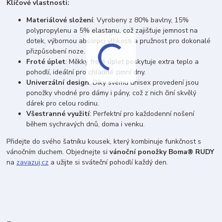
Klíčové vlastnosti:
Materiálové složení
: Vyrobeny z 80% bavlny, 15%
polypropylenu a 5% elastanu, což zajišťuje jemnost na
dotek, výbornou absorpci vlhkosti a pružnost pro dokonalé
přizpůsobení noze.
Froté úplet
: Měkký froté úplet poskytuje extra teplo a
pohodlí, ideální pro chladné zimní dny.
Univerzální design
: Díky svému unisex provedení jsou
ponožky vhodné pro dámy i pány, což z nich činí skvělý
dárek pro celou rodinu.
Všestranné využití
: Perfektní pro každodenní nošení
během sychravých dnů, doma i venku.
Přidejte do svého šatníku kousek, který kombinuje funkčnost s
vánočním duchem. Objednejte si
vánoční ponožky Boma® RUDY
na
zavazuj.cz
a užijte si sváteční pohodlí každý den.