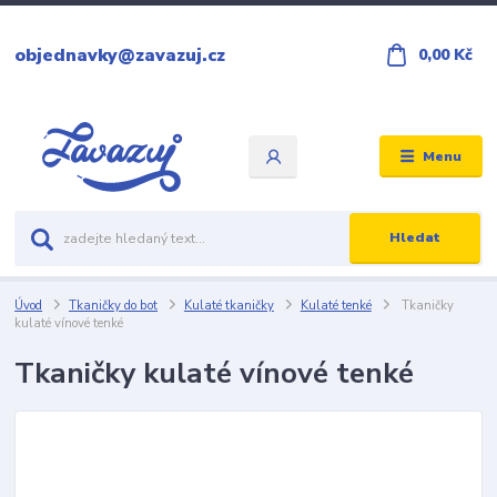
objednavky@zavazuj.cz
0,00 Kč
Menu
Hledat
Úvod
Tkaničky do bot
Kulaté tkaničky
Kulaté tenké
Tkaničky
kulaté vínové tenké
Tkaničky kulaté vínové tenké