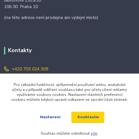
Jabloňová 2929/30
106 00 Praha 10
(na této adrese není prodejna ani výdejní místo)
Kontakty
+420 703 024 309
objednavky@zavazuj.cz
Pro základní funkčnost, zpříjemnění používání webu, analytické
účely a v případě udělení souhlasu také pro účely cílení reklamy
využíváme soubory cookies. Nastavení vlastních preferencí
cookies můžete kdykoli upravit odkazem ve spodní části stránek.
Souhlasím
Nastavení
© 2026 zavazuj.cz Všechna práva vyhrazena.
Souhlas můžete odmítnout
zde
.