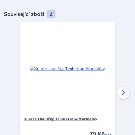
Související zboží
2
Kulaté tkaničky Timberland/farmářky
Vložky 
79 Kč
/
pár