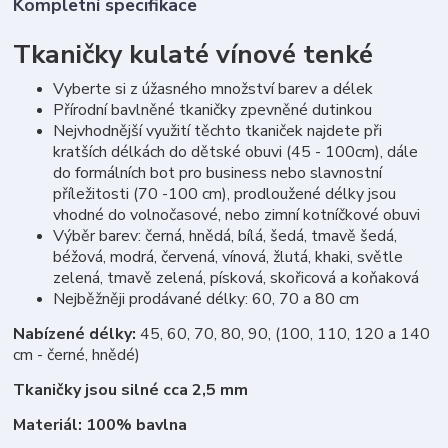
Kompletní specifikace
Tkaničky kulaté vínové tenké
Vyberte si z úžasného množství barev a délek
Přírodní bavlněné tkaničky zpevněné dutinkou
Nejvhodnější využití těchto tkaniček najdete při
kratších délkách do dětské obuvi (45 - 100cm), dále
do formálních bot pro business nebo slavnostní
příležitosti (70 -100 cm), prodloužené délky jsou
vhodné do volnočasové, nebo zimní kotníčkové obuvi
Výběr barev: černá, hnědá, bílá, šedá, tmavě šedá,
béžová, modrá, červená, vínová, žlutá, khaki, světle
zelená, tmavě zelená, písková, skořicová a koňaková
Nejběžněji prodávané délky: 60, 70 a 80 cm
Nabízené délky:
45, 60, 70, 80, 90, (100, 110, 120 a 140
cm - černé, hnědé)
Tkaničky jsou silné cca 2,5 mm
Materiál: 100% bavlna