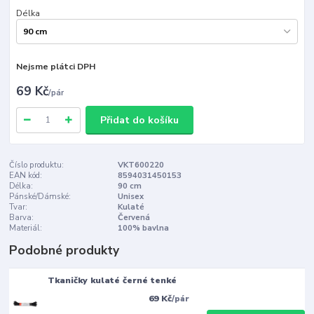
Délka
Nejsme plátci DPH
69 Kč
/
pár
Přidat do košíku
Číslo produktu:
VKT600220
EAN kód:
8594031450153
Délka:
90 cm
Pánské/Dámské:
Unisex
Tvar:
Kulaté
Barva:
Červená
Materiál:
100% bavlna
Podobné produkty
Tkaničky kulaté černé tenké
69 Kč
/
pár