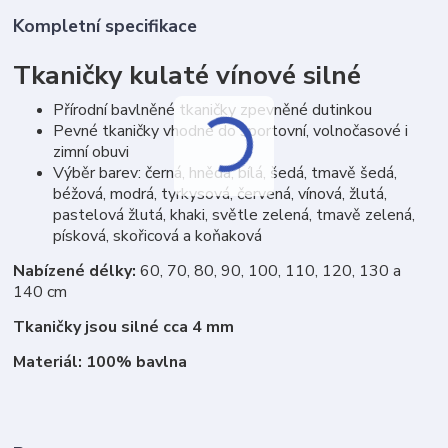
Kompletní specifikace
Tkaničky kulaté vínové silné
Přírodní bavlněné tkaničky zpevněné dutinkou
Pevné tkaničky vhodné do sportovní, volnočasové i
zimní obuvi
Výběr barev: černá, hnědá, bílá, šedá, tmavě šedá,
béžová, modrá, tyrkysová, červená, vínová, žlutá,
pastelová žlutá, khaki, světle zelená, tmavě zelená,
písková, skořicová a koňaková
Nabízené délky:
60, 70, 80, 90, 100, 110, 120, 130 a
140 cm
Tkaničky jsou silné cca 4 mm
Materiál: 100% bavlna