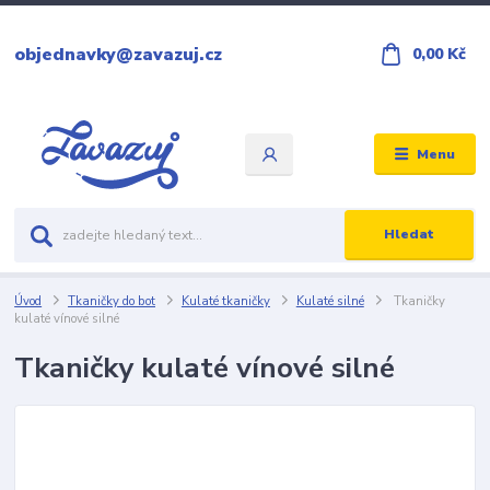
objednavky@zavazuj.cz
0,00 Kč
Menu
Hledat
Úvod
Tkaničky do bot
Kulaté tkaničky
Kulaté silné
Tkaničky
kulaté vínové silné
Tkaničky kulaté vínové silné