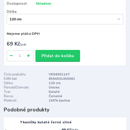
Dostupnost
Skladem
Délka
Nejsme plátci DPH
69 Kč
/
pár
Přidat do košíku
Číslo produktu:
VKS6001147
EAN kód:
8594031450061
Délka:
120 cm
Pánské/Dámské:
Unisex
Tvar:
Kulaté
Barva:
Červená
Materiál:
100% bavlna
Podobné produkty
Tkaničky kulaté černé silné
69 Kč
/
pár