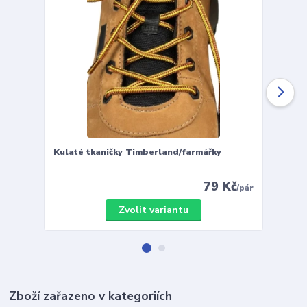
Kulaté tkaničky Timberland/farmářky
Vložky 
79 Kč
/
pár
Zvolit variantu
Zboží zařazeno v kategoriích