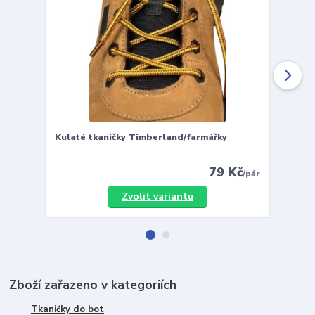
Kulaté tkaničky Timberland/farmářky
Vložky 
79 Kč
/
pár
Zvolit variantu
Zboží zařazeno v kategoriích
Tkaničky do bot