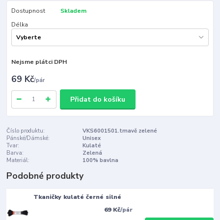
Dostupnost
Skladem
Délka
Nejsme plátci DPH
69 Kč
/
pár
Přidat do košíku
Číslo produktu:
VKS6001501.tmavě zelené
Pánské/Dámské:
Unisex
Tvar:
Kulaté
Barva:
Zelená
Materiál:
100% bavlna
Podobné produkty
Tkaničky kulaté černé silné
69 Kč
/
pár