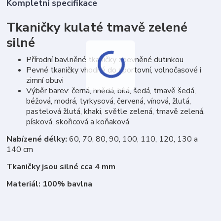
Kompletní specifikace
Tkaničky kulaté tmavě zelené
silné
Přírodní bavlněné tkaničky zpevněné dutinkou
Pevné tkaničky vhodné do sportovní, volnočasové i
zimní obuvi
Výběr barev: černá, hnědá, bílá, šedá, tmavě šedá,
béžová, modrá, tyrkysová, červená, vínová, žlutá,
pastelová žlutá, khaki, světle zelená, tmavě zelená,
písková, skořicová a koňaková
Nabízené délky:
60, 70, 80, 90, 100, 110, 120, 130 a
140 cm
Tkaničky jsou silné cca 4 mm
Materiál: 100% bavlna