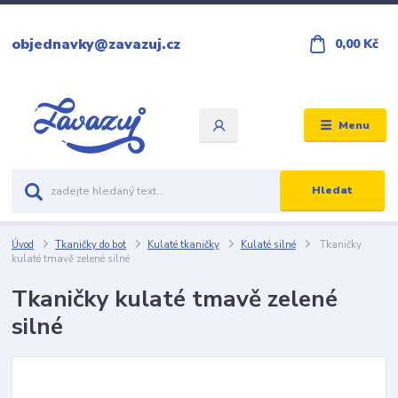
objednavky@zavazuj.cz
0,00 Kč
Menu
Hledat
Úvod
Tkaničky do bot
Kulaté tkaničky
Kulaté silné
Tkaničky
kulaté tmavě zelené silné
Tkaničky kulaté tmavě zelené
silné