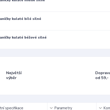
aničky kulaté hnědé silné
aničky kulaté bílé silné
aničky kulaté béžové silné
Největší
Doprav
výběr
od 59,-
ní specifikace
Parametry
Kom