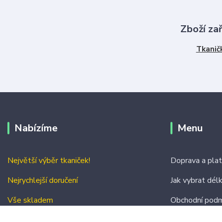
Zboží za
Tkanič
Nabízíme
Menu
Největší výběr tkaniček!
Doprava a pla
Nejrychlejší doručení
Jak vybrat dél
Vše skladem
Obchodní podm
Kontakty