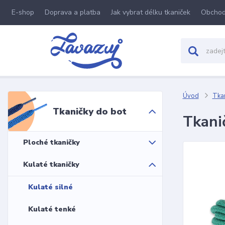
E-shop
Doprava a platba
Jak vybrat délku tkaniček
Obchod
Úvod
Tkan
Tkaničky do bot
Tkanič
Ploché tkaničky
Kulaté tkaničky
Kulaté silné
Kulaté tenké