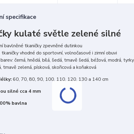
í specifikace
ky kulaté světle zelené silné
ní bavlněné tkaničky zpevněné dutinkou
tkaničky vhodné do sportovní, volnočasové i zimní obuvi
barev: černá, hnědá, bílá, šedá, tmavě šedá, béžová, modrá, tyrkys
, tmavě zelená, písková, skořicová a koňaková
élky:
60, 70, 80, 90, 100, 110, 120, 130 a 140 cm
sou silné cca 4 mm
100% bavlna