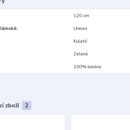
ry
120 cm
Dámské
Unisex
Kulaté
Zelená
100% bavlna
cí zboží
2