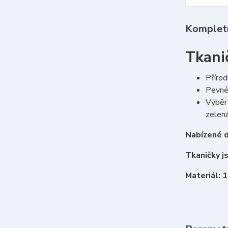
Kompletn
Tkanič
Přírod
Pevné 
Výběr 
zelená
Nabízené d
Tkaničky j
Materiál: 