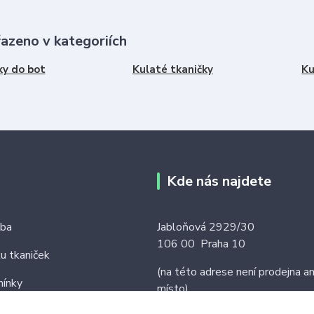
řazeno v kategoriích
ky do bot
Kulaté tkaničky
Ku
Kde nás najdete
tba
Jabloňová 2929/30
106 00 Praha 10
ku tkaniček
(na této adrese není prodejna an
ínky
místo)