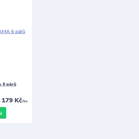
 6 párů
179 Kč
/
ks
u