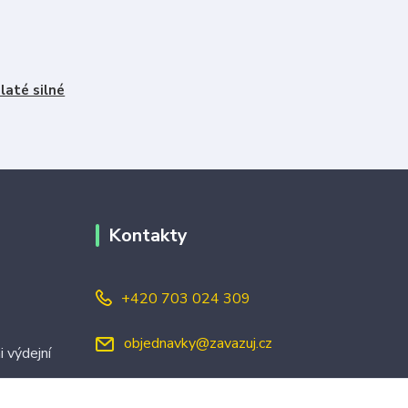
laté silné
Kontakty
+420 703 024 309
objednavky@zavazuj.cz
i výdejní