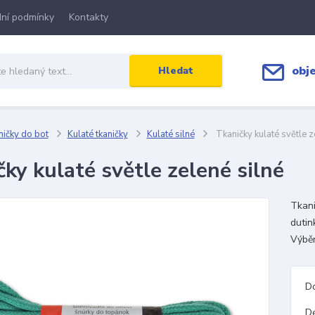
ní podmínky
Kontakty
obj
Hledat
ičky do bot
Kulaté tkaničky
Kulaté silné
Tkaničky kulaté světle z
ky kulaté světle zelené silné
Tkani
dutin
Výběr
D
D