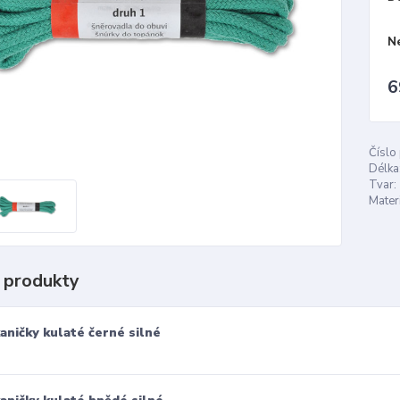
N
6
Číslo
Délka
Tvar:
Materi
 produkty
aničky kulaté černé silné