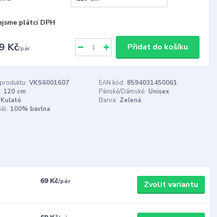
ejsme plátci DPH
9 Kč
Přidat do košíku
/
pár
 produktu:
VKS6001607
EAN kód:
8594031450061
:
120 cm
Pánské/Dámské:
Unisex
Kulaté
Barva:
Zelená
ál:
100% bavlna
69 Kč
/
pár
Zvolit variantu