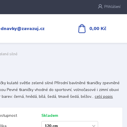
Přihlášení
0,00 Kč
ednavky@zavazuj.cz
elené silné
čky kulaté světle zelené silné Přírodní bavlněné tkaničky zpevněné
kou Pevné tkaničky vhodné do sportovní, volnočasové i zimní obuvi
 barev: černá, hnědá, bílá, šedá, tmavě šedá, béžov...
celý popis
ostupnost
Skladem
élka