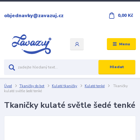
objednavky@zavazuj.cz
0,00 Kč
Menu
Hledat
Úvod
Tkaničky do bot
Kulaté tkaničky
Kulaté tenké
Tkaničky
kulaté světle šedé tenké
Tkaničky kulaté světle šedé tenké