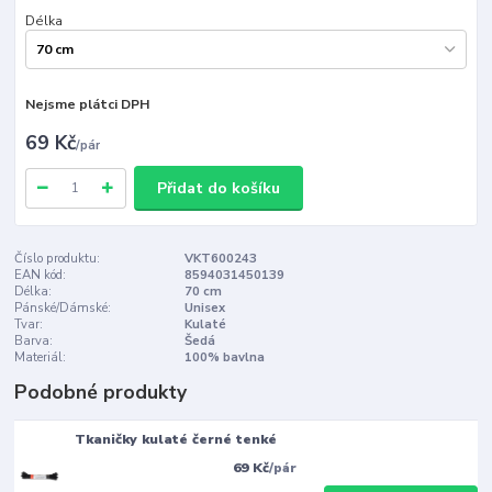
Délka
Nejsme plátci DPH
69 Kč
/
pár
Přidat do košíku
Číslo produktu:
VKT600243
EAN kód:
8594031450139
Délka:
70 cm
Pánské/Dámské:
Unisex
Tvar:
Kulaté
Barva:
Šedá
Materiál:
100% bavlna
Podobné produkty
Tkaničky kulaté černé tenké
69 Kč
/
pár