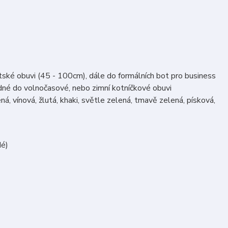
ětské obuvi (45 - 100cm), dále do formálních bot pro business
odné do volnočasové, nebo zimní kotníčkové obuvi
á, vínová, žlutá, khaki, světle zelená, tmavě zelená, písková,
dé)