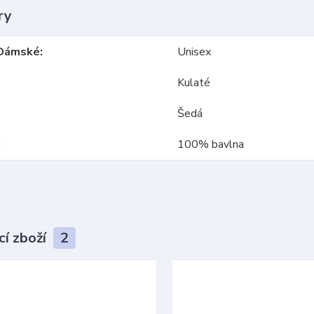
ry
Dámské
Unisex
Kulaté
Šedá
100% bavlna
cí zboží
2