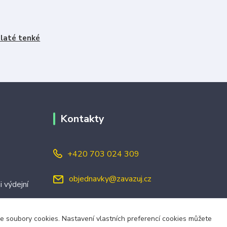
laté tenké
Kontakty
+420 703 024 309
objednavky@zavazuj.cz
i výdejní
áme soubory cookies. Nastavení vlastních preferencí cookies můžete