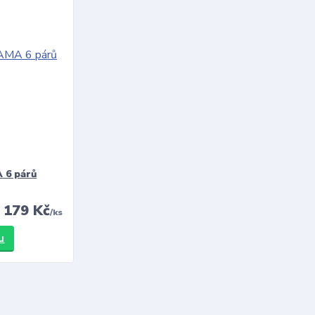
 6 párů
179 Kč
/
ks
u