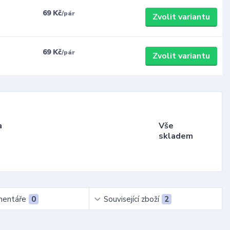
69 Kč
/
pár
Zvolit variantu
69 Kč
/
pár
Zvolit variantu
a
Vše
skladem
entáře
0
Související zboží
2