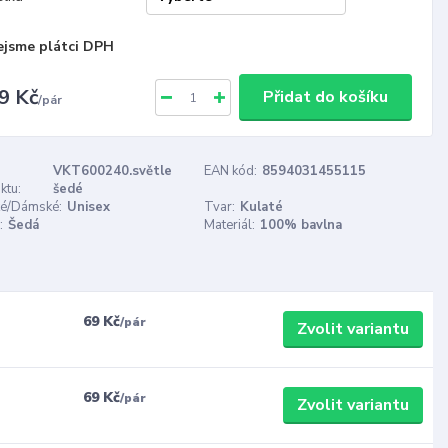
ejsme plátci DPH
9 Kč
Přidat do košíku
/
pár
VKT600240.světle
EAN kód:
8594031455115
ktu:
šedé
é/Dámské:
Unisex
Tvar:
Kulaté
:
Šedá
Materiál:
100% bavlna
69 Kč
/
pár
Zvolit variantu
69 Kč
/
pár
Zvolit variantu