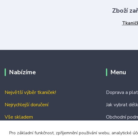
Zboží za
Tkanič
Nabízíme
Menu
Největší výběr tkaniček!
Doprava a pla
Nejrychlejší doručení
Jak vybrat dél
Vše skladem
Obchodní podm
Kontakty
Pro základní funkčnost, zpříjemnění používání webu, analytické úč