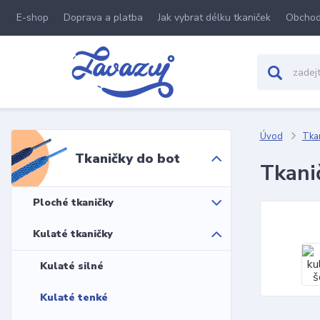
E-shop
Doprava a platba
Jak vybrat délku tkaniček
Obchod
Úvod
Tkan
Tkaničky do bot
Tkani
Ploché tkaničky
Kulaté tkaničky
Kulaté silné
Kulaté tenké