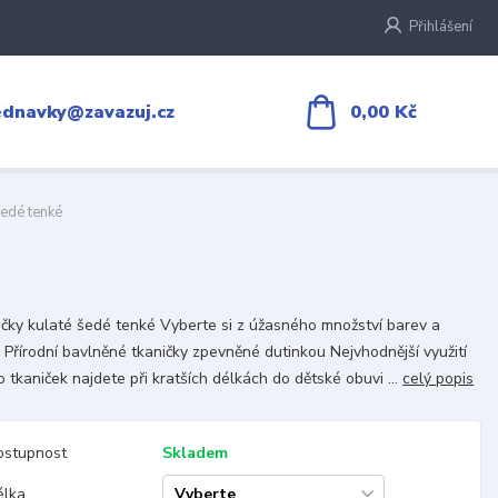
Přihlášení
0,00 Kč
ednavky@zavazuj.cz
šedé tenké
čky kulaté šedé tenké Vyberte si z úžasného množství barev a
 Přírodní bavlněné tkaničky zpevněné dutinkou Nejvhodnější využití
o tkaniček najdete při kratších délkách do dětské obuvi ...
celý popis
ostupnost
Skladem
élka