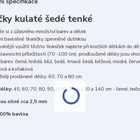
í specifikace
čky kulaté šedé tenké
e si z úžasného množství barev a délek
ní bavlněné tkaničky zpevněné dutinkou
dnější využití těchto tkaniček najdete při kratších délkách do d
lavnostní příležitosti (70 -100 cm), prodloužené délky jsou vh
barev: černá, hnědá, bílá, šedá, tmavě šedá, béžová, modrá, červen
cová a koňaková
něji prodávané délky: 60, 70 a 80 cm
élky:
45, 60, 70, 80, 90, (100, 110, 120 a 140 cm - černé, hně
sou silné cca 2,5 mm
100% bavlna