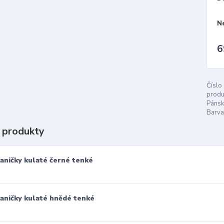
N
6
Číslo
produ
Pánsk
Barva
 produkty
aničky kulaté černé tenké
aničky kulaté hnědé tenké