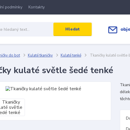
ní podmínky
Kontakty
obj
Hledat
ičky do bot
Kulaté tkaničky
Kulaté tenké
Tkaničky kulaté světle 
čky kulaté světle šedé tenké
Tkani
délek
těcht
D
D