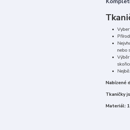
Kompletn
Tkani
Vybert
Přírod
Nejvho
nebo s
Výběr 
skoři
Nejběž
Nabízené d
Tkaničky j
Materiál: 