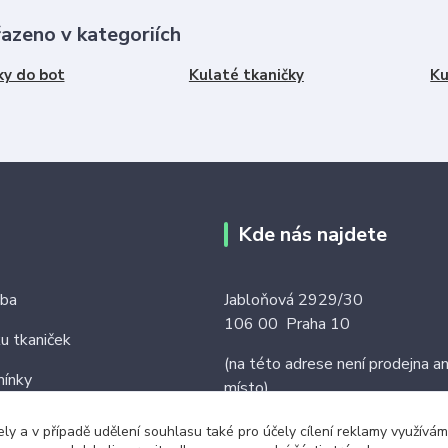
řazeno v kategoriích
ky do bot
Kulaté tkaničky
Ku
Kde nás najdete
tba
Jabloňová 2929/30
106 00 Praha 10
ku tkaniček
(na této adrese není prodejna an
ínky
místo)
ely a v případě udělení souhlasu také pro účely cílení reklamy využív