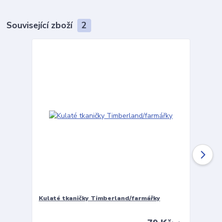
Související zboží
2
Kulaté tkaničky Timberland/farmářky
Vložky 