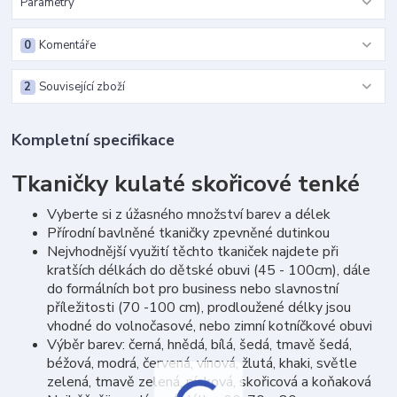
Parametry
0
Komentáře
2
Související zboží
Kompletní specifikace
Tkaničky kulaté skořicové tenké
Vyberte si z úžasného množství barev a délek
Přírodní bavlněné tkaničky zpevněné dutinkou
Nejvhodnější využití těchto tkaniček najdete při
kratších délkách do dětské obuvi (45 - 100cm), dále
do formálních bot pro business nebo slavnostní
příležitosti (70 -100 cm), prodloužené délky jsou
vhodné do volnočasové, nebo zimní kotníčkové obuvi
Výběr barev: černá, hnědá, bílá, šedá, tmavě šedá,
béžová, modrá, červená, vínová, žlutá, khaki, světle
zelená, tmavě zelená, písková, skořicová a koňaková