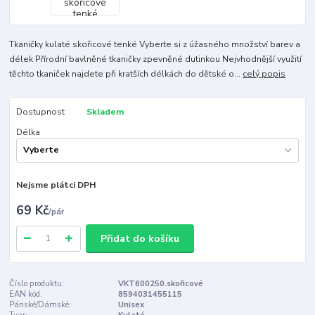
Tkaničky kulaté skořicové tenké Vyberte si z úžasného množství barev a
délek Přírodní bavlněné tkaničky zpevněné dutinkou Nejvhodnější využití
těchto tkaniček najdete při kratších délkách do dětské o...
celý popis
Dostupnost
Skladem
Délka
Nejsme plátci DPH
69 Kč
/
pár
Přidat do košíku
Číslo produktu:
VKT600250.skořicové
EAN kód:
8594031455115
Pánské/Dámské:
Unisex