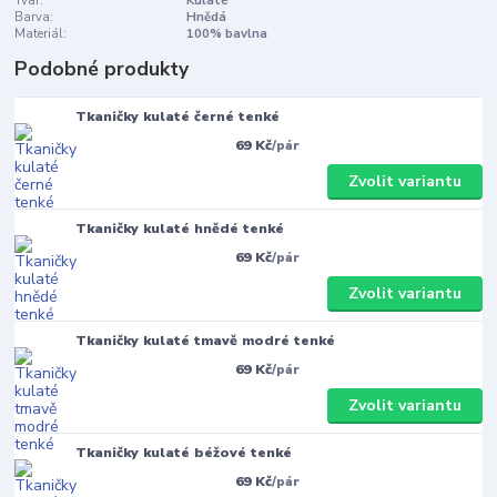
Tvar:
Kulaté
Barva:
Hnědá
Materiál:
100% bavlna
Podobné produkty
Tkaničky kulaté černé tenké
69 Kč
/
pár
Zvolit variantu
Tkaničky kulaté hnědé tenké
69 Kč
/
pár
Zvolit variantu
Tkaničky kulaté tmavě modré tenké
69 Kč
/
pár
Zvolit variantu
Tkaničky kulaté béžové tenké
69 Kč
/
pár