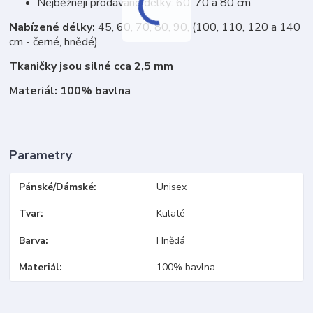
Nejběžněji prodávané délky: 60, 70 a 80 cm
Nabízené délky:
45, 60, 70, 80, 90, (100, 110, 120 a 140
cm - černé, hnědé)
Tkaničky jsou silné cca 2,5 mm
Materiál: 100% bavlna
Parametry
Pánské/Dámské
Unisex
Tvar
Kulaté
Barva
Hnědá
Materiál
100% bavlna