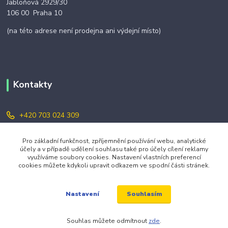
Jabloňová 2929/30
106 00 Praha 10
(na této adrese není prodejna ani výdejní místo)
Kontakty
+420 703 024 309
objednavky@zavazuj.cz
Pro základní funkčnost, zpříjemnění používání webu, analytické
účely a v případě udělení souhlasu také pro účely cílení reklamy
využíváme soubory cookies. Nastavení vlastních preferencí
cookies můžete kdykoli upravit odkazem ve spodní části stránek.
Souhlasím
Nastavení
© 2026 zavazuj.cz Všechna práva vyhrazena.
Souhlas můžete odmítnout
zde
.