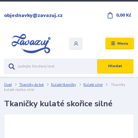
objednavky@zavazuj.cz
0,00 Kč
Menu
Hledat
Úvod
Tkaničky do bot
Kulaté tkaničky
Kulaté silné
Tkaničky
kulaté skořice silné
Tkaničky kulaté skořice silné