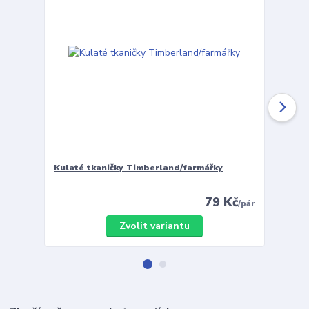
Kulaté tkaničky Timberland/farmářky
Vložky 
79 Kč
/
pár
Zvolit variantu