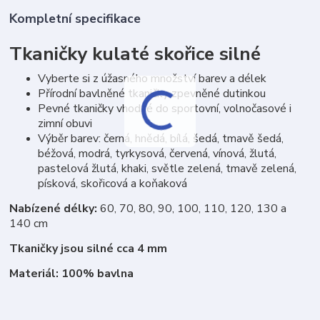
Kompletní specifikace
Tkaničky kulaté skořice silné
Vyberte si z úžasného množství barev a délek
Přírodní bavlněné tkaničky zpevněné dutinkou
Pevné tkaničky vhodné do sportovní, volnočasové i
zimní obuvi
Výběr barev: černá, hnědá, bílá, šedá, tmavě šedá,
béžová, modrá, tyrkysová, červená, vínová, žlutá,
pastelová žlutá, khaki, světle zelená, tmavě zelená,
písková, skořicová a koňaková
Nabízené délky:
60, 70, 80, 90, 100, 110, 120, 130 a
140 cm
Tkaničky jsou silné cca 4 mm
Materiál: 100% bavlna