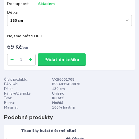
Dostupnost
Skladem
Délka
Nejsme plátci DPH
69 Kč
/
pár
Přidat do košíku
Číslo produktu:
VKS6001708
EAN kód:
8594031450078
Délka:
130 cm
Pánské/Dámské:
Unisex
Tvar:
Kulaté
Barva:
Hnědá
Materiál:
100% bavlna
Podobné produkty
Tkaničky kulaté černé silné
69 Kč
/
pár