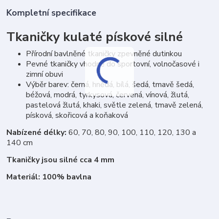
Kompletní specifikace
Tkaničky kulaté pískové silné
Přírodní bavlněné tkaničky zpevněné dutinkou
Pevné tkaničky vhodné do sportovní, volnočasové i
zimní obuvi
Výběr barev: černá, hnědá, bílá, šedá, tmavě šedá,
béžová, modrá, tyrkysová, červená, vínová, žlutá,
pastelová žlutá, khaki, světle zelená, tmavě zelená,
písková, skořicová a koňaková
Nabízené délky:
60, 70, 80, 90, 100, 110, 120, 130 a
140 cm
Tkaničky jsou silné cca 4 mm
Materiál: 100% bavlna