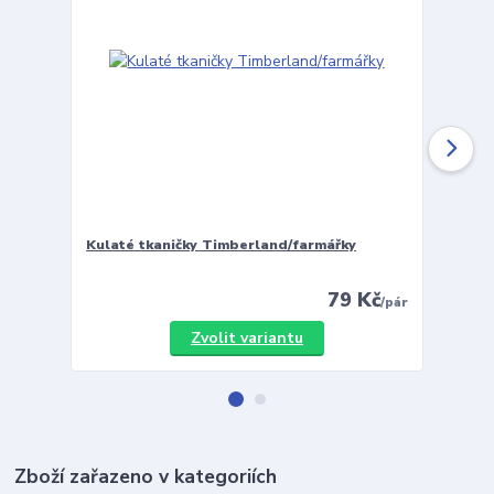
Kulaté tkaničky Timberland/farmářky
Vložky 
79 Kč
/
pár
Zvolit variantu
Zboží zařazeno v kategoriích