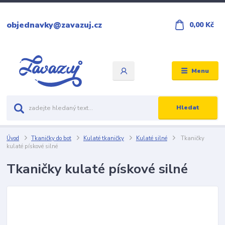
objednavky@zavazuj.cz
0,00 Kč
Menu
Hledat
Úvod
Tkaničky do bot
Kulaté tkaničky
Kulaté silné
Tkaničky
kulaté pískové silné
Tkaničky kulaté pískové silné