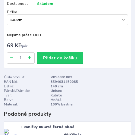
Dostupnost
Skladem
Délka
Nejsme plátci DPH
69 Kč
/
pár
Přidat do košíku
Číslo produktu:
VKS6001809
EAN kód:
8594031450085
Délka:
140 cm
Pánské/Dámské:
Unisex
Tvar:
Kulaté
Barva:
Hnědá
Materiál:
100% bavlna
Podobné produkty
Tkaničky kulaté černé silné
69 Kč
/
pár