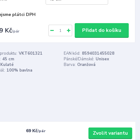
ejsme plátci DPH
9 Kč
Přidat do košíku
/
pár
 produktu:
VKT601321
EAN kód:
8594031455028
:
45 cm
Pánské/Dámské:
Unisex
Kulaté
Barva:
Oranžová
ál:
100% bavlna
69 Kč
/
pár
Zvolit variantu