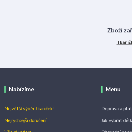
Zboží za
Tkanič
Nabízíme
Menu
Největší výběr tkaniček!
Doprava a pla
Nejrychlejší doručení
Jak vybrat dél