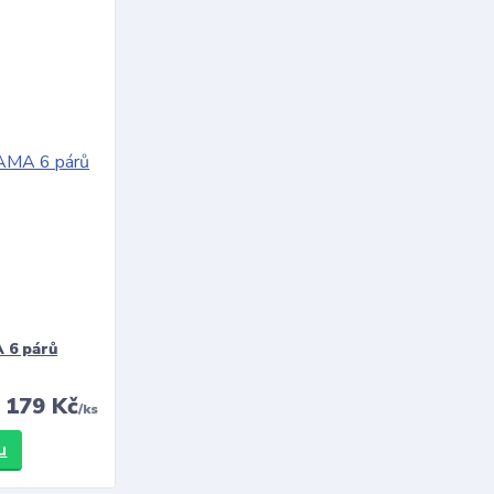
 6 párů
179 Kč
/
ks
u