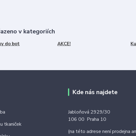
řazeno v kategoriích
ky do bot
AKCE!
Ku
Kde nás najdete
tba
Jabloňová 2929/30
106 00 Praha 10
ku tkaniček
(na této adrese není prodejna an