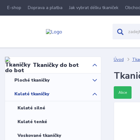
E-shop
Doprava a platba
Jak vybrat délku tkaniček
Obchod
Úvod
Tkan
Tkaničky do bot
Tkani
Ploché tkaničky
Akce
Kulaté tkaničky
Kulaté silné
Kulaté tenké
Voskované tkaničky