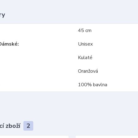
ry
45 cm
Dámské
Unisex
Kulaté
Oranžová
100% bavlna
cí zboží
2