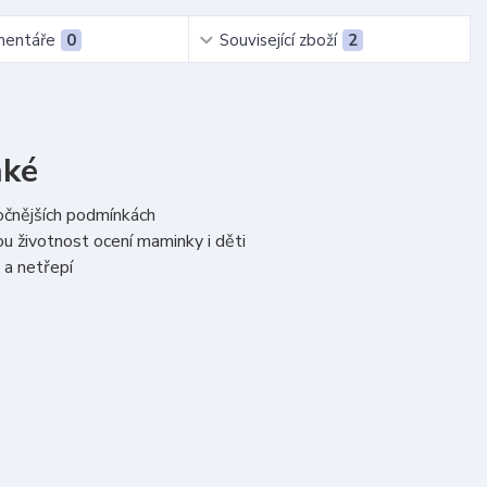
entáře
0
Související zboží
2
nké
ročnějších podmínkách
u životnost ocení maminky i děti
 a netřepí