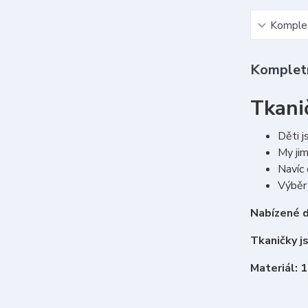
Komplet
Kompletn
Tkani
Děti j
My jim
Navíc 
Výběr 
Nabízené d
Tkaničky j
Materiál: 