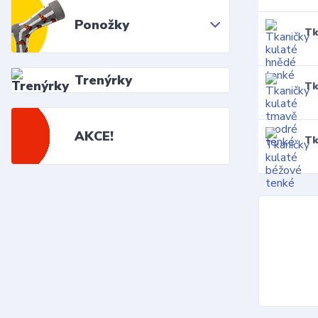
Ponožky
Tk
Trenýrky
Tk
AKCE!
Tk