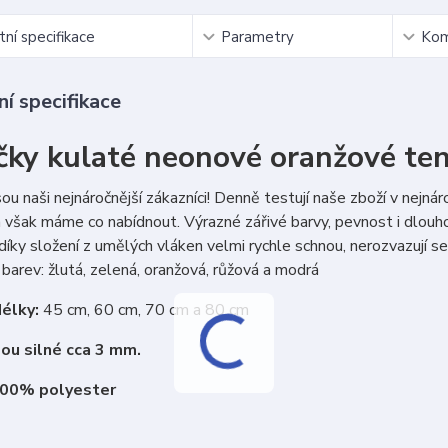
ní specifikace
Parametry
Kom
í specifikace
čky kulaté neonové oranžové te
sou naši nejnáročnější zákazníci! Denně testují naše zboží v nejná
 však máme co nabídnout. Výrazné zářivé barvy, pevnost i dlouho
díky složení z umělých vláken velmi rychle schnou, nerozvazují se
barev: žlutá, zelená, oranžová, růžová a modrá
élky:
45 cm, 60 cm, 70 cm a 80 cm
sou silné cca 3 mm.
100% polyester