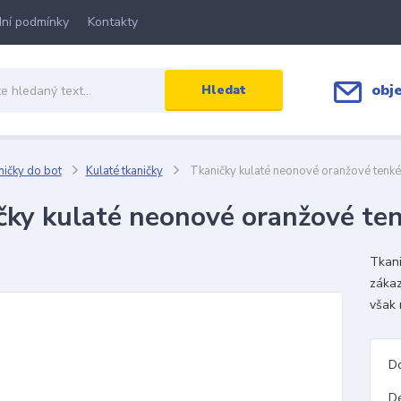
ní podmínky
Kontakty
obj
Hledat
ičky do bot
Kulaté tkaničky
Tkaničky kulaté neonové oranžové tenké
čky kulaté neonové oranžové te
Tkani
zákaz
však 
D
D