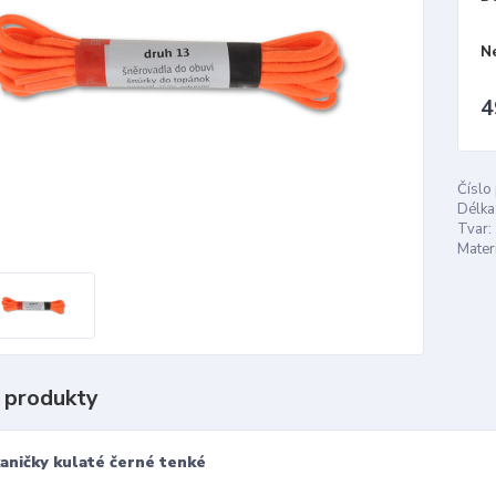
N
4
Číslo
Délka
Tvar:
Materi
 produkty
aničky kulaté černé tenké