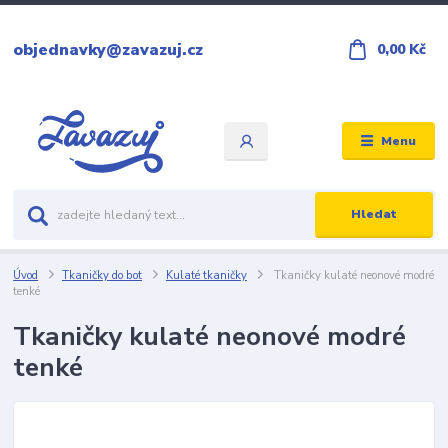
objednavky@zavazuj.cz
0,00 Kč
Menu
Hledat
Úvod
Tkaničky do bot
Kulaté tkaničky
Tkaničky kulaté neonové modré
tenké
Tkaničky kulaté neonové modré
tenké