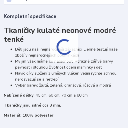
Kompletní specifikace
Tkaničky kulaté neonové modré
tenké
Děti jsou naši nejnáročnější zákazníci! Denně testují naše
zboží v nejnáročnějších podmínkách
My jim však máme co nabídnout. Výrazné zářivé barvy,
pevnost i dlouhou životnost ocení maminky i děti
Navíc díky složení z umělých vláken velmi rychle schnou,
nerozvazují se a netřepí
Výběr barev: žlutá, zelená, oranžová, růžová a modrá
Nabízené délky:
45 cm, 60 cm, 70 cm a 80 cm
Tkaničky jsou silné cca 3 mm.
Materiál: 100% polyester