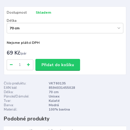
Dostupnost
Skladem
Délka
Nejsme plátci DPH
69 Kč
/
pár
Přidat do košíku
Číslo produktu:
VKT60135
EAN kód:
8594031455028
Délka:
70 cm
Pánské/Dámské:
Unisex
Tvar:
Kulaté
Barva:
Modrá
Materiál:
100% bavlna
Podobné produkty