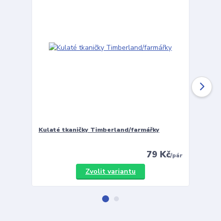
Kulaté tkaničky Timberland/farmářky
Vložky 
79 Kč
/
pár
Zvolit variantu