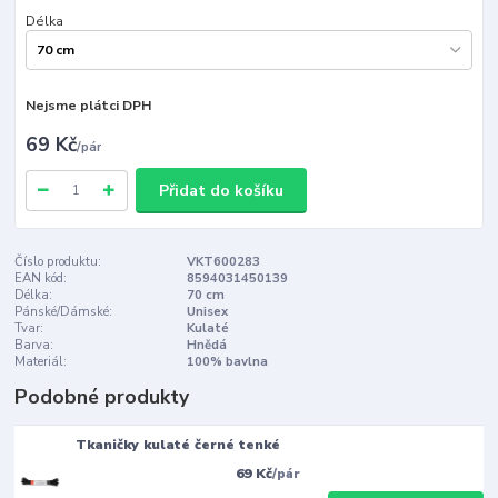
Délka
Nejsme plátci DPH
69 Kč
/
pár
Přidat do košíku
Číslo produktu:
VKT600283
EAN kód:
8594031450139
Délka:
70 cm
Pánské/Dámské:
Unisex
Tvar:
Kulaté
Barva:
Hnědá
Materiál:
100% bavlna
Podobné produkty
Tkaničky kulaté černé tenké
69 Kč
/
pár