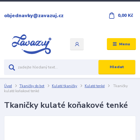
objednavky@zavazuj.cz
0,00 Kč
Menu
Hledat
Úvod
Tkaničky do bot
Kulaté tkaničky
Kulaté tenké
Tkaničky
kulaté koňakové tenké
Tkaničky kulaté koňakové tenké