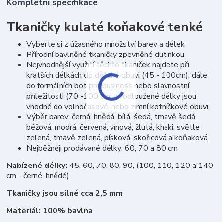
Kompletní specifikace
Tkaničky kulaté koňakové tenké
Vyberte si z úžasného množství barev a délek
Přírodní bavlněné tkaničky zpevněné dutinkou
Nejvhodnější využití těchto tkaniček najdete při
kratších délkách do dětské obuvi (45 - 100cm), dále
do formálních bot pro business nebo slavnostní
příležitosti (70 -100 cm), prodloužené délky jsou
vhodné do volnočasové, nebo zimní kotníčkové obuvi
Výběr barev: černá, hnědá, bílá, šedá, tmavě šedá,
béžová, modrá, červená, vínová, žlutá, khaki, světle
zelená, tmavě zelená, písková, skořicová a koňaková
Nejběžněji prodávané délky: 60, 70 a 80 cm
Nabízené délky:
45, 60, 70, 80, 90, (100, 110, 120 a 140
cm - černé, hnědé)
Tkaničky jsou silné cca 2,5 mm
Materiál: 100% bavlna