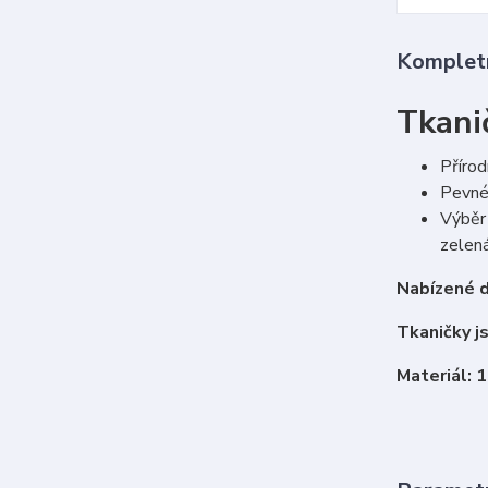
Kompletn
Tkani
Přírod
Pevné 
Výběr 
zelená
Nabízené d
Tkaničky j
Materiál: 