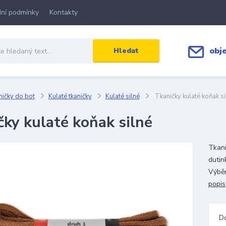
ní podmínky
Kontakty
obj
Hledat
ičky do bot
Kulaté tkaničky
Kulaté silné
Tkaničky kulaté koňak si
čky kulaté koňak silné
Tkani
dutin
Výběr
popis
D