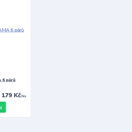
 6 párů
179 Kč
/
ks
u