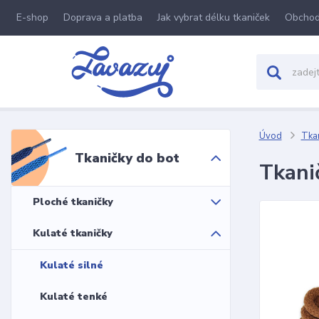
E-shop
Doprava a platba
Jak vybrat délku tkaniček
Obchod
Úvod
Tkan
Tkaničky do bot
Tkani
Ploché tkaničky
Kulaté tkaničky
Kulaté silné
Kulaté tenké