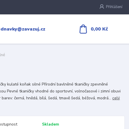
Přihlášení
0,00 Kč
ednavky@zavazuj.cz
lné
čky kulaté koňak silné Přírodní bavlněné tkaničky zpevněné
kou Pevné tkaničky vhodné do sportovní, volnočasové i zimní obuvi
 barev: černá, hnědá, bílá, šedá, tmavě šedá, béžová, modrá...
celý
ostupnost
Skladem