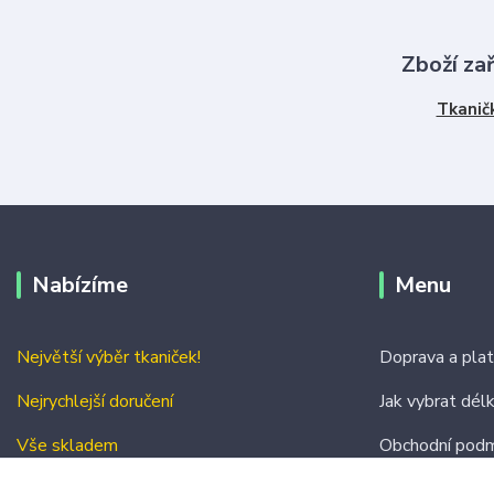
Zboží za
Tkanič
Nabízíme
Menu
Největší výběr tkaniček!
Doprava a pla
Nejrychlejší doručení
Jak vybrat dél
Vše skladem
Obchodní podm
Kontakty