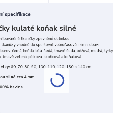
í specifikace
čky kulaté koňak silné
ní bavlněné tkaničky zpevněné dutinkou
tkaničky vhodné do sportovní, volnočasové i zimní obuvi
barev: černá, hnědá, bílá, šedá, tmavě šedá, béžová, modrá, tyrkys
, tmavě zelená, písková, skořicová a koňaková
élky:
60, 70, 80, 90, 100, 110, 120, 130 a 140 cm
sou silné cca 4 mm
100% bavlna