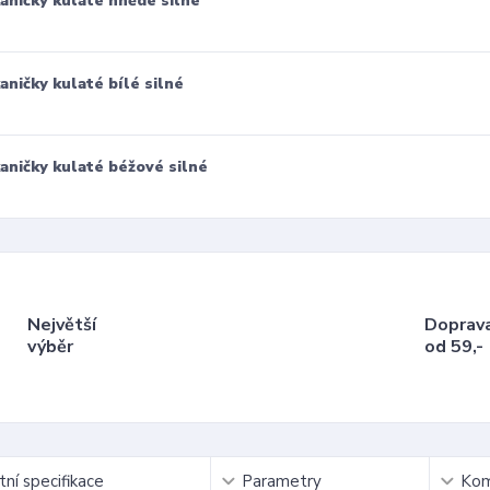
aničky kulaté hnědé silné
aničky kulaté bílé silné
aničky kulaté béžové silné
Největší
Doprav
výběr
od 59,-
ní specifikace
Parametry
Kom