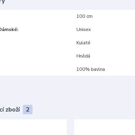
ry
100 cm
Dámské
Unisex
Kulaté
Hnědá
100% bavlna
cí zboží
2