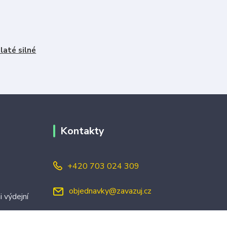
laté silné
Kontakty
+420 703 024 309
objednavky@zavazuj.cz
i výdejní