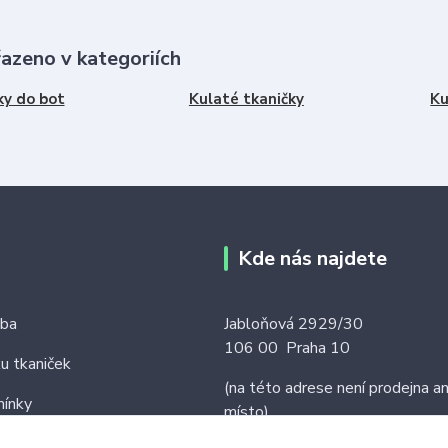
řazeno v kategoriích
ky do bot
Kulaté tkaničky
Ku
Kde nás najdete
tba
Jabloňová 2929/30
106 00 Praha 10
ku tkaniček
(na této adrese není prodejna an
ínky
místo)