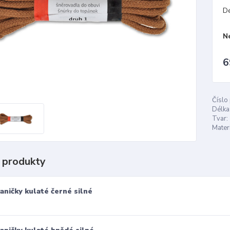
D
N
6
Číslo
Délka
Tvar:
Materi
 produkty
aničky kulaté černé silné