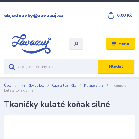
objednavky@zavazuj.cz
0,00 Kč
Menu
Hledat
Úvod
Tkaničky do bot
Kulaté tkaničky
Kulaté silné
Tkaničky
kulaté koňak silné
Tkaničky kulaté koňak silné