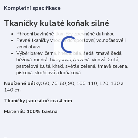
Kompletní specifikace
Tkaničky kulaté koňak silné
Přírodní bavlněné tkaničky zpevněné dutinkou
Pevné tkaničky vhodné do sportovní, volnočasové i
zimní obuvi
Výběr barev: černá, hnědá, bílá, šedá, tmavě šedá,
béžová, modrá, tyrkysová, červená, vínová, žlutá,
pastelová žlutá, khaki, světle zelená, tmavě zelená,
písková, skořicová a koňaková
Nabízené délky:
60, 70, 80, 90, 100, 110, 120, 130 a
140 cm
Tkaničky jsou silné cca 4 mm
Materiál: 100% bavlna