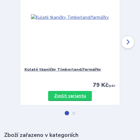
Kulaté tkaničky Timberland/farmářky
Vložky 
79 Kč
/
pár
Zvolit variantu
Zboží zařazeno v kategoriích