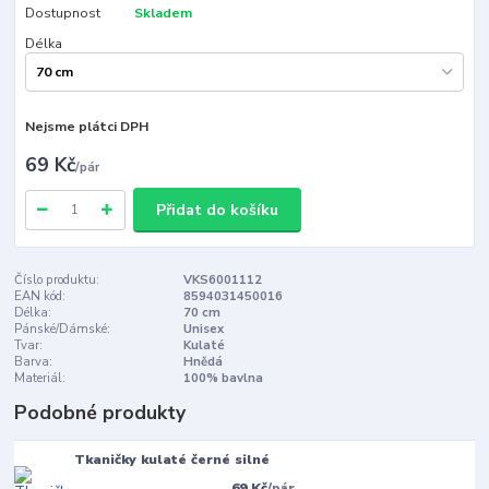
Dostupnost
Skladem
Délka
Nejsme plátci DPH
69 Kč
/
pár
Přidat do košíku
Číslo produktu:
VKS6001112
EAN kód:
8594031450016
Délka:
70 cm
Pánské/Dámské:
Unisex
Tvar:
Kulaté
Barva:
Hnědá
Materiál:
100% bavlna
Podobné produkty
Tkaničky kulaté černé silné
69 Kč
/
pár