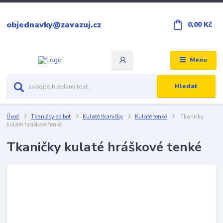
objednavky@zavazuj.cz
0,00 Kč
Menu
Hledat
Úvod
Tkaničky do bot
Kulaté tkaničky
Kulaté tenké
Tkaničky
kulaté hráškové tenké
Tkaničky kulaté hráškové tenké