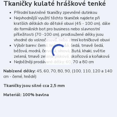
Tkaničky kulaté hráškové tenké
Přírodní bavlněné tkaničky zpevněné dutinkou
Nejvhodnější využití těchto tkaniček najdete při
kratších délkách do dětské obuvi (45 - 100 cm), dále
do formálních bot pro business nebo slavnostní
příležitosti (70 -100 cm), prodloužené délky jsou
vhodné do volnočasové, nebo zimní kotníčkové obuvi
Výběr barev: černá, hnědá, bílá, šedá, tmavě šedá,
béžová, modrá, červená, vínová, žlutá, khaki, světle
zelená, tmavě zelená, písková, skořicová a koňaková
Nejběžněji prodávané délky: 60, 70 a 80 cm
Nabízené délky:
45, 60, 70, 80, 90, (100, 110, 120 a 140
cm - černé, hnědé)
Tkaničky jsou silné cca 2,5 mm
Materiál: 100% bavlna