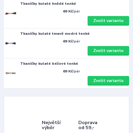
Tkaničky kulaté hnědé tenké
69 Kč
/
pár
Zvolit variantu
Tkaničky kulaté tmavě modré tenké
69 Kč
/
pár
Zvolit variantu
Tkaničky kulaté béžové tenké
69 Kč
/
pár
Zvolit variantu
Největší
Doprava
výběr
od 59,-