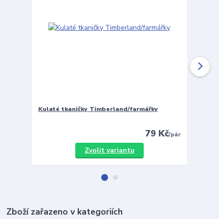
Kulaté tkaničky Timberland/farmářky
Vložky 
79 Kč
/
pár
Zvolit variantu
Zboží zařazeno v kategoriích