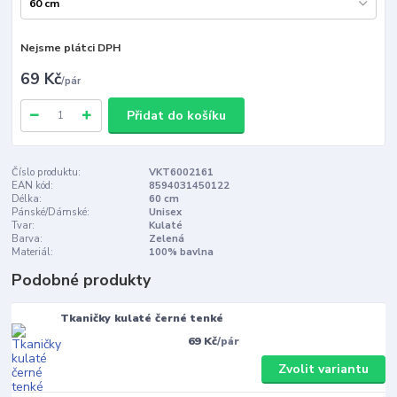
Nejsme plátci DPH
69 Kč
/
pár
Přidat do košíku
Číslo produktu:
VKT6002161
EAN kód:
8594031450122
Délka:
60 cm
Pánské/Dámské:
Unisex
Tvar:
Kulaté
Barva:
Zelená
Materiál:
100% bavlna
Podobné produkty
Tkaničky kulaté černé tenké
69 Kč
/
pár
Zvolit variantu