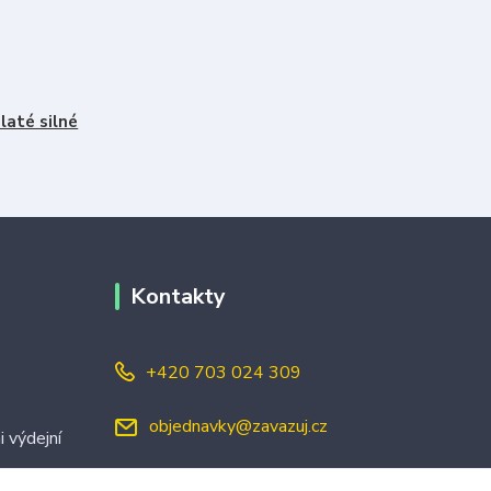
laté silné
Kontakty
+420 703 024 309
objednavky@zavazuj.cz
i výdejní