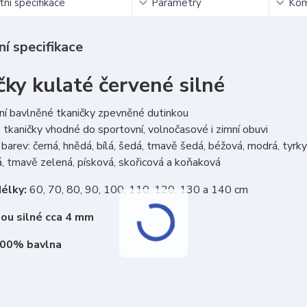
ní specifikace
Parametry
Kom
í specifikace
čky kulaté červené silné
ní bavlněné tkaničky zpevněné dutinkou
tkaničky vhodné do sportovní, volnočasové i zimní obuvi
barev: černá, hnědá, bílá, šedá, tmavě šedá, béžová, modrá, tyrkys
, tmavě zelená, písková, skořicová a koňaková
élky:
60, 70, 80, 90, 100, 110, 120, 130 a 140 cm
sou silné cca 4 mm
100% bavlna