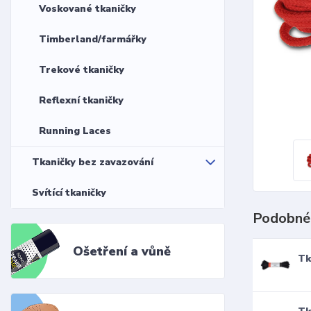
Voskované tkaničky
Timberland/farmářky
Trekové tkaničky
Reflexní tkaničky
Running Laces
Tkaničky bez zavazování
Svítící tkaničky
Podobné
Ošetření a vůně
Tk