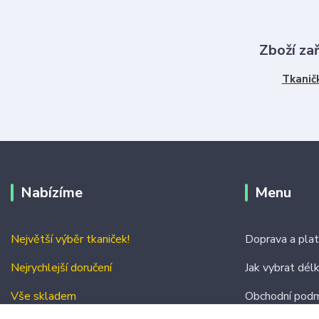
Zboží za
Tkanič
Nabízíme
Menu
Největší výběr tkaniček!
Doprava a pla
Nejrychlejší doručení
Jak vybrat dél
Vše skladem
Obchodní podm