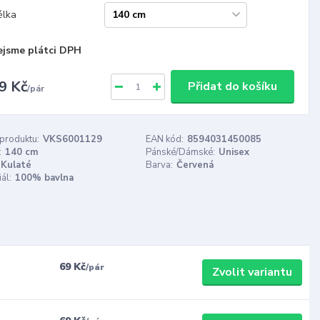
élka
ejsme plátci DPH
9 Kč
Přidat do košíku
/
pár
 produktu:
VKS6001129
EAN kód:
8594031450085
:
140 cm
Pánské/Dámské:
Unisex
Kulaté
Barva:
Červená
ál:
100% bavlna
69 Kč
/
pár
Zvolit variantu