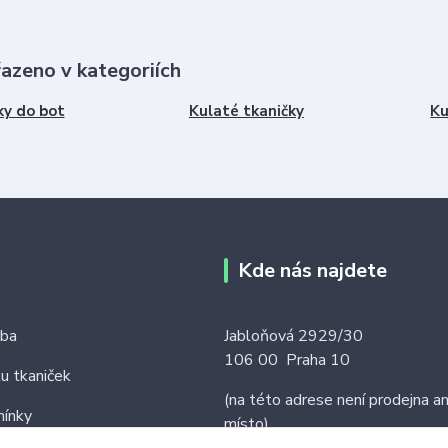
řazeno v kategoriích
ky do bot
Kulaté tkaničky
Ku
Kde nás najdete
tba
Jabloňová 2929/30
106 00 Praha 10
ku tkaniček
(na této adrese není prodejna an
ínky
místo)