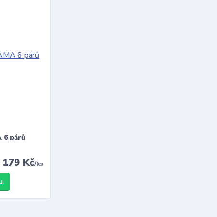
 6 párů
179 Kč
/
ks
u