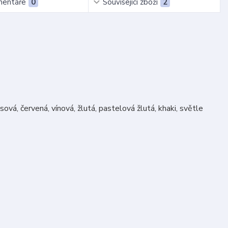
entáře
0
Související zboží
2
ová, červená, vínová, žlutá, pastelová žlutá, khaki, světle