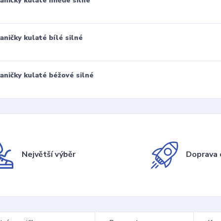
aničky kulaté hnědé silné
aničky kulaté bílé silné
aničky kulaté béžové silné
Největší výběr
Doprava 