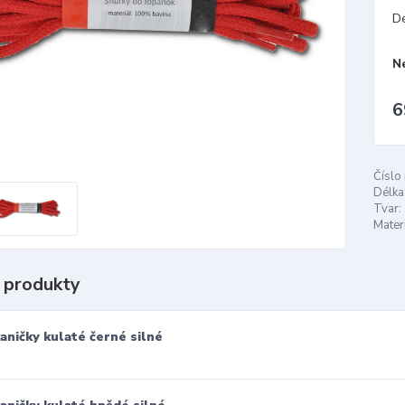
D
N
6
Číslo
Délka
Tvar:
Materi
 produkty
aničky kulaté černé silné