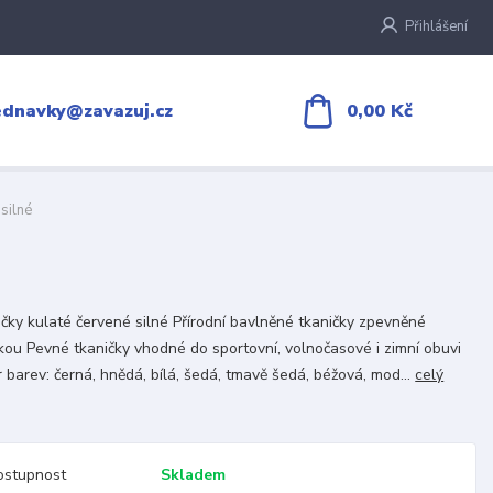
Přihlášení
0,00 Kč
ednavky@zavazuj.cz
silné
čky kulaté červené silné Přírodní bavlněné tkaničky zpevněné
kou Pevné tkaničky vhodné do sportovní, volnočasové i zimní obuvi
 barev: černá, hnědá, bílá, šedá, tmavě šedá, béžová, mod...
celý
ostupnost
Skladem