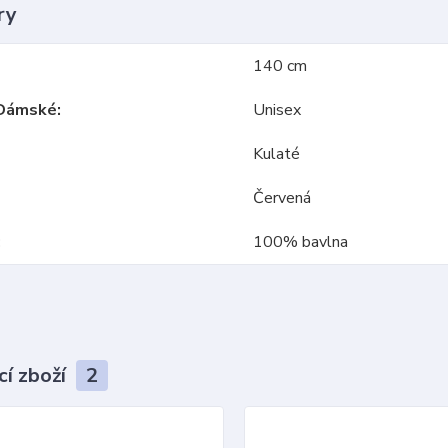
ry
140 cm
Dámské
Unisex
Kulaté
Červená
100% bavlna
cí zboží
2