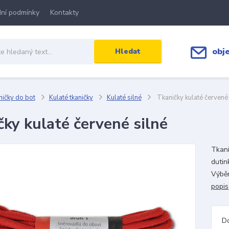
ní podmínky
Kontakty
obj
Hledat
ičky do bot
Kulaté tkaničky
Kulaté silné
Tkaničky kulaté červené 
čky kulaté červené silné
Tkani
dutin
Výběr
popis
D