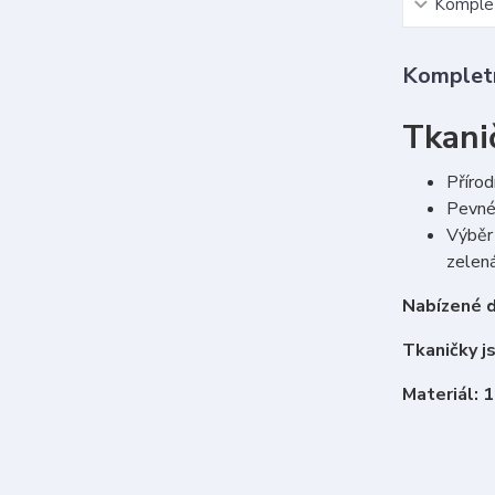
Komplet
Kompletn
Tkani
Přírod
Pevné 
Výběr 
zelená
Nabízené d
Tkaničky j
Materiál: 