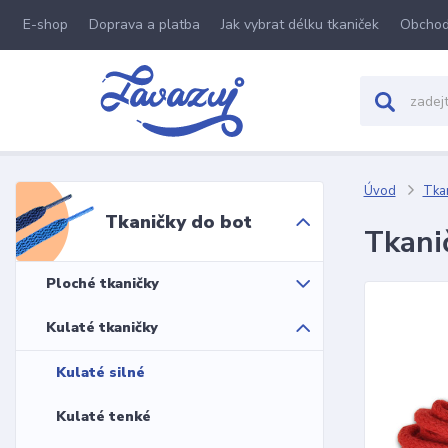
E-shop
Doprava a platba
Jak vybrat délku tkaniček
Obchod
Úvod
Tkan
Tkaničky do bot
Tkani
Ploché tkaničky
Kulaté tkaničky
Kulaté silné
Kulaté tenké