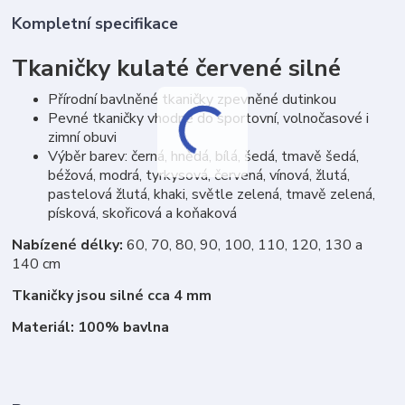
Kompletní specifikace
Tkaničky kulaté červené silné
Přírodní bavlněné tkaničky zpevněné dutinkou
Pevné tkaničky vhodné do sportovní, volnočasové i
zimní obuvi
Výběr barev: černá, hnědá, bílá, šedá, tmavě šedá,
béžová, modrá, tyrkysová, červená, vínová, žlutá,
pastelová žlutá, khaki, světle zelená, tmavě zelená,
písková, skořicová a koňaková
Nabízené délky:
60, 70, 80, 90, 100, 110, 120, 130 a
140 cm
Tkaničky jsou silné cca 4 mm
Materiál: 100% bavlna