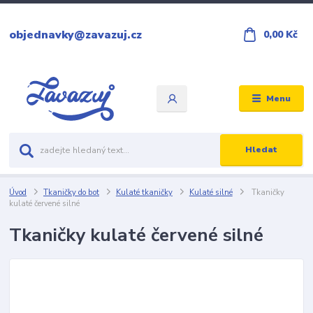
objednavky@zavazuj.cz
0,00 Kč
Menu
Hledat
Úvod
Tkaničky do bot
Kulaté tkaničky
Kulaté silné
Tkaničky
kulaté červené silné
Tkaničky kulaté červené silné