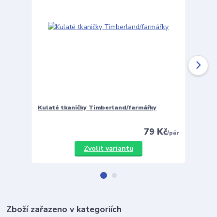
Kulaté tkaničky Timberland/farmářky
Vložky 
79 Kč
/
pár
Zvolit variantu
Zboží zařazeno v kategoriích