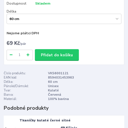
Dostupnost
Skladem
Délka
Nejsme plátci DPH
69 Kč
/
pár
Přidat do košíku
Číslo produktu:
VKS6001121
EAN kód:
8594031453963
Délka:
60 cm
Pánské/Dámské:
Unisex
Tvar:
Kulaté
Barva:
Červená
Materiál:
100% bavlna
Podobné produkty
Tkaničky kulaté černé silné
69 Kč
/
pár