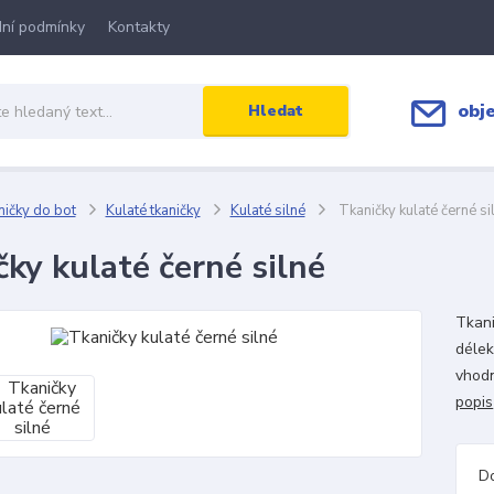
ní podmínky
Kontakty
obj
Hledat
ičky do bot
Kulaté tkaničky
Kulaté silné
Tkaničky kulaté černé si
ky kulaté černé silné
Tkani
délek
vhodn
popis
D