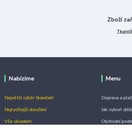
Zboží za
Tkanič
Nabízíme
Menu
Největší výběr tkaniček!
Doprava a pla
Nejrychlejší doručení
Jak vybrat dél
Vše skladem
Obchodní podm