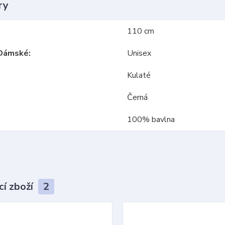
ry
110 cm
Dámské
Unisex
Kulaté
Černá
100% bavlna
cí zboží
2