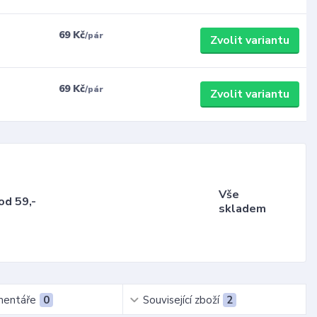
69 Kč
/
pár
Zvolit variantu
69 Kč
/
pár
Zvolit variantu
Vše
od 59,-
skladem
entáře
0
Související zboží
2