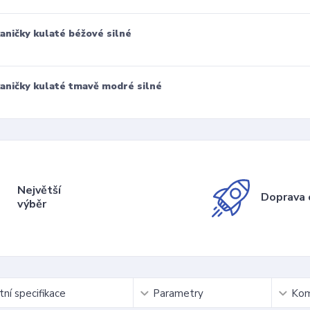
aničky kulaté béžové silné
aničky kulaté tmavě modré silné
Největší
Doprava 
výběr
ní specifikace
Parametry
Kom