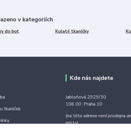
řazeno v kategoriích
ky do bot
Kulaté tkaničky
Ku
Kde nás najdete
tba
Jabloňová 2929/30
106 00 Praha 10
ku tkaniček
(na této adrese není prodejna an
ínky
místo)