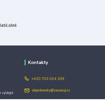
laté silné
Kontakty
+420 703 024 309
objednavky@zavazuj.cz
i výdejní