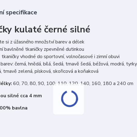
í specifikace
ky kulaté černé silné
e si z úžasného množství barev a délek
ní bavlněné tkaničky zpevněné dutinkou
tkaničky vhodné do sportovní, volnočasové i zimní obuvi
barev: černá, hnědá, bílá, šedá, tmavě šedá, béžová, modrá, tyrkys
, tmavě zelená, písková, skořicová a koňaková
élky:
60, 70, 80, 90, 100, 110, 120, 140, 160, 180 a 240 cm
sou silné cca 4 mm
100% bavlna