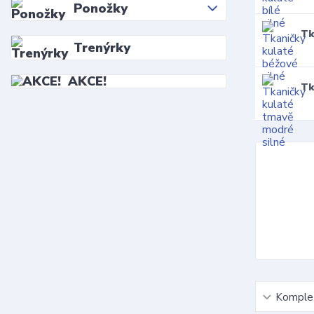
Ponožky
Tk
Trenýrky
AKCE!
Tk
Komplet