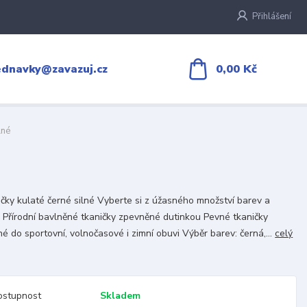
Přihlášení
0,00 Kč
ednavky@zavazuj.cz
lné
čky kulaté černé silné Vyberte si z úžasného množství barev a
 Přírodní bavlněné tkaničky zpevněné dutinkou Pevné tkaničky
é do sportovní, volnočasové i zimní obuvi Výběr barev: černá,...
celý
ostupnost
Skladem