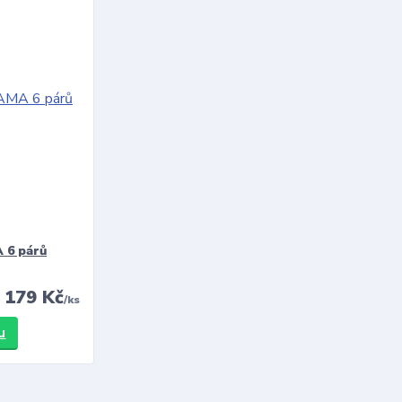
 6 párů
179 Kč
/
ks
u