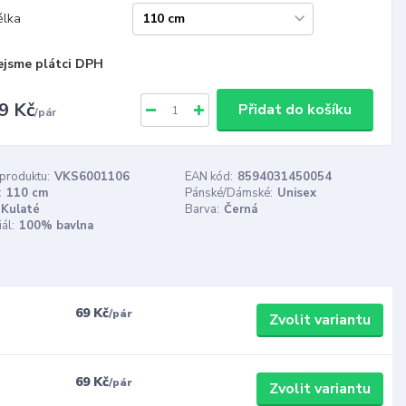
élka
ejsme plátci DPH
9 Kč
Přidat do košíku
/
pár
 produktu:
VKS6001106
EAN kód:
8594031450054
:
110 cm
Pánské/Dámské:
Unisex
Kulaté
Barva:
Černá
ál:
100% bavlna
69 Kč
/
pár
Zvolit variantu
69 Kč
/
pár
Zvolit variantu