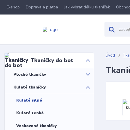
E-shop
Doprava a platba
Jak vybrat délku tkaniček
Obchod
Úvod
Tkan
Tkaničky do bot
Tkanič
Ploché tkaničky
Kulaté tkaničky
Kulaté silné
Kulaté tenké
Voskované tkaničky