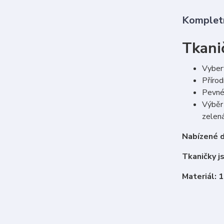
Kompletn
Tkanič
Vybert
Přírod
Pevné 
Výběr 
zelená
Nabízené d
Tkaničky j
Materiál: 