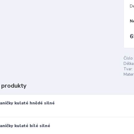
D
N
6
Číslo
Délka
Tvar:
Materi
 produkty
aničky kulaté hnědé silné
aničky kulaté bílé silné