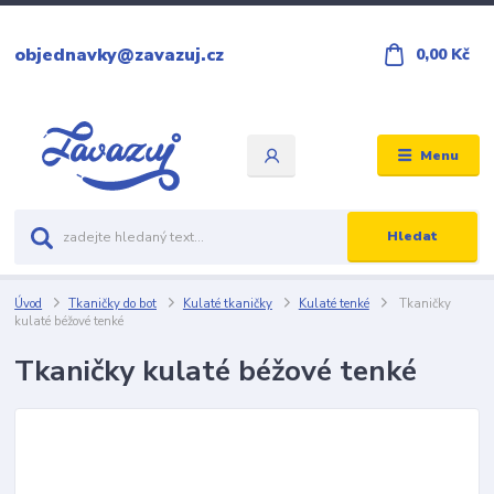
objednavky@zavazuj.cz
0,00 Kč
Menu
Hledat
Úvod
Tkaničky do bot
Kulaté tkaničky
Kulaté tenké
Tkaničky
kulaté béžové tenké
Tkaničky kulaté béžové tenké