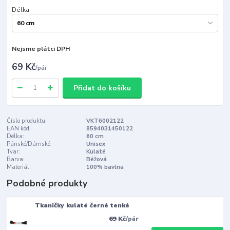
Délka
Nejsme plátci DPH
69 Kč
/
pár
Přidat do košíku
Číslo produktu:
VKT6002122
EAN kód:
8594031450122
Délka:
60 cm
Pánské/Dámské:
Unisex
Tvar:
Kulaté
Barva:
Béžová
Materiál:
100% bavlna
Podobné produkty
Tkaničky kulaté černé tenké
69 Kč
/
pár