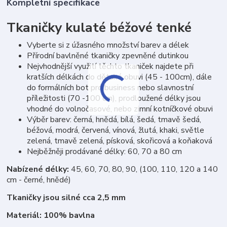
Kompletní specifikace
Tkaničky kulaté béžové tenké
Vyberte si z úžasného množství barev a délek
Přírodní bavlněné tkaničky zpevněné dutinkou
Nejvhodnější využití těchto tkaniček najdete při
kratších délkách do dětské obuvi (45 - 100cm), dále
do formálních bot pro business nebo slavnostní
příležitosti (70 -100 cm), prodloužené délky jsou
vhodné do volnočasové, nebo zimní kotníčkové obuvi
Výběr barev: černá, hnědá, bílá, šedá, tmavě šedá,
béžová, modrá, červená, vínová, žlutá, khaki, světle
zelená, tmavě zelená, písková, skořicová a koňaková
Nejběžněji prodávané délky: 60, 70 a 80 cm
Nabízené délky:
45, 60, 70, 80, 90, (100, 110, 120 a 140
cm - černé, hnědé)
Tkaničky jsou silné cca 2,5 mm
Materiál: 100% bavlna