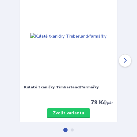
Kulaté tkaničky Timberland/farmářky
Vložky 
79 Kč
/
pár
Zvolit variantu