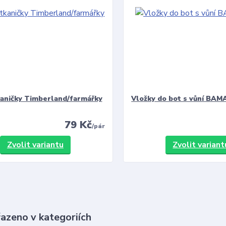
kaničky Timberland/farmářky
Vložky do bot s vůní BAMA
79 Kč
/
pár
Zvolit variantu
Zvolit variant
řazeno v kategoriích