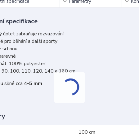
ní specifikace
Parametry
Kom
í specifikace
ý úplet zabraňuje rozvazování
 pro běhání a další sporty
e schnou
barevné
iál
: 100% polyester
: 90, 100, 110, 120, 140 a 160 cm
u silné cca
4-5 mm
ry
100 cm