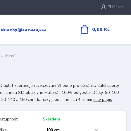
Přihlášení
0,00 Kč
ednavky@zavazuj.cz
ovočerné
tý úplet zabraňuje rozvazování Vhodné pro běhání a další sporty
e schnou Stálobarevné Materiál: 100% polyester Délky: 90, 100,
120, 140 a 160 cm Tkaničky jsou silné cca 4-5 mm
celý popis
ostupnost
Skladem
élka