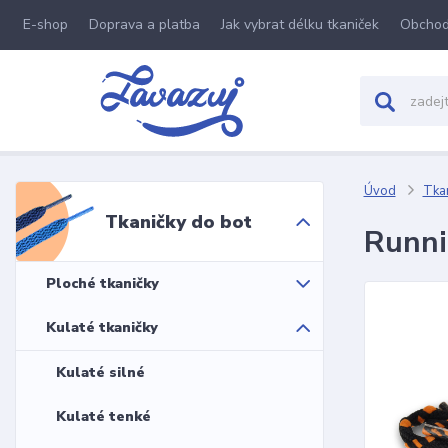
E-shop
Doprava a platba
Jak vybrat délku tkaniček
Obchod
Úvod
Tkan
Tkaničky do bot
Runni
Ploché tkaničky
Kulaté tkaničky
Kulaté silné
Kulaté tenké