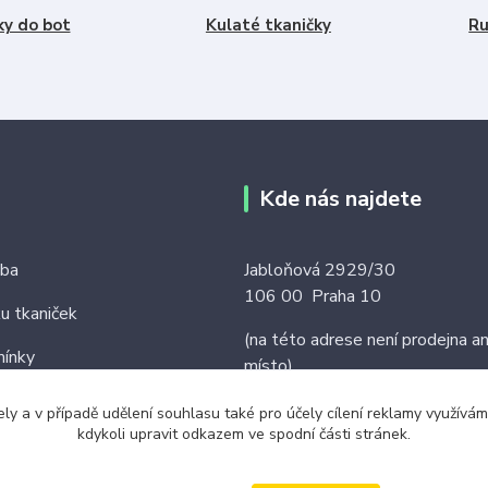
ky do bot
Kulaté tkaničky
Ru
Kde nás najdete
tba
Jabloňová 2929/30
106 00 Praha 10
ku tkaniček
(na této adrese není prodejna an
ínky
místo)
ely a v případě udělení souhlasu také pro účely cílení reklamy využív
kdykoli upravit odkazem ve spodní části stránek.