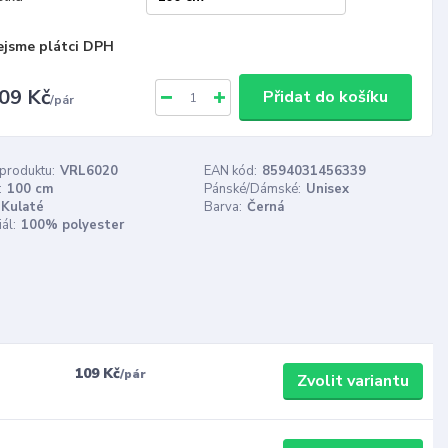
ejsme plátci DPH
09 Kč
Přidat do košíku
/
pár
 produktu:
VRL6020
EAN kód:
8594031456339
:
100 cm
Pánské/Dámské:
Unisex
Kulaté
Barva:
Černá
ál:
100% polyester
109 Kč
/
pár
Zvolit variantu