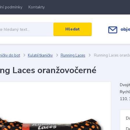
ní podmínky
Kontakty
obj
Hledat
ičky do bot
Kulaté tkaničky
Running Laces
Running Laces oranž
ng Laces oranžovočerné
Dvoji
Rychl
110, 
D
D