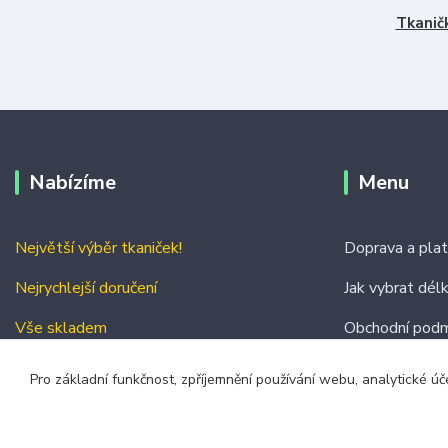
Tkanič
Nabízíme
Menu
Největší výběr tkaniček!
Doprava a pla
Nejrychlejší doručení
Jak vybrat dél
Vše skladem
Obchodní podm
Kontakty
Pro základní funkčnost, zpříjemnění používání webu, analytické úč