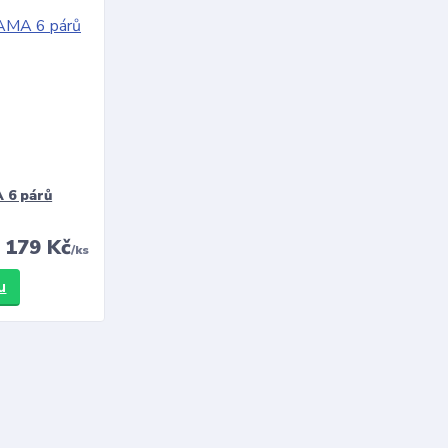
 6 párů
179 Kč
/
ks
u