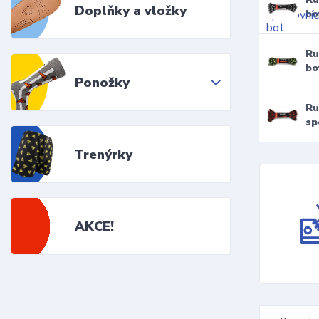
Doplňky a vložky
bo
Ru
bo
Ponožky
Ru
sp
Trenýrky
AKCE!