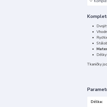
Komplet
Kompletn
Dvojit
Vhodné
Rychl
Stálo
Mater
Délky
Tkaničky jso
Paramet
Délka