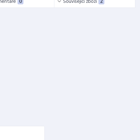
entáře
0
Související zboží
2