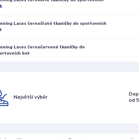
t
nning Laces černožluté tkaničky do sportovních
t
nning Laces černočervené tkaničky do
ortovních bot
Dop
Největší výběr
od 5