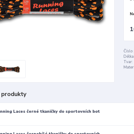
N
1
Číslo
Délka
Tvar:
Materi
 produkty
nning Laces černé tkaničky do sportovních bot
nning Laces černobílé tkaničky do sportovních