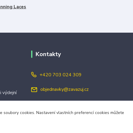
nning Laces
Kontakty
+420 703 024 309
objednavky@zavazuj.cz
i výdejní
áme soubory cookies. Nastavení vlastních preferencí cookies můžete