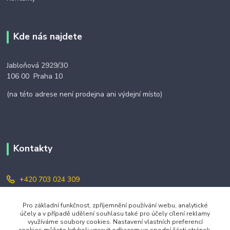
Kde nás najdete
Jabloňová 2929/30
106 00 Praha 10
(na této adrese není prodejna ani výdejní místo)
Kontakty
+420 703 024 309
objednavky@zavazuj.cz
Pro základní funkčnost, zpříjemnění používání webu, analytické
účely a v případě udělení souhlasu také pro účely cílení reklamy
využíváme soubory cookies. Nastavení vlastních preferencí
cookies můžete kdykoli upravit odkazem ve spodní části stránek.