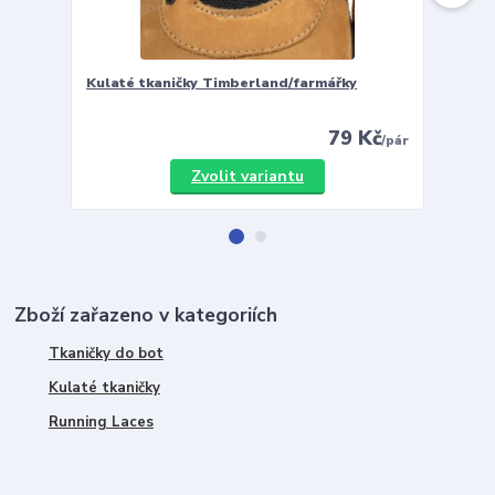
Kulaté tkaničky Timberland/farmářky
Vložky 
79 Kč
/
pár
Zvolit variantu
Zboží zařazeno v kategoriích
Tkaničky do bot
Kulaté tkaničky
Running Laces