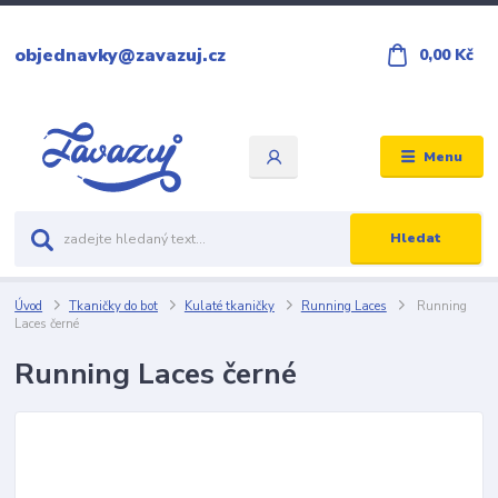
objednavky@zavazuj.cz
0,00 Kč
Menu
Hledat
Úvod
Tkaničky do bot
Kulaté tkaničky
Running Laces
Running
Laces černé
Running Laces černé