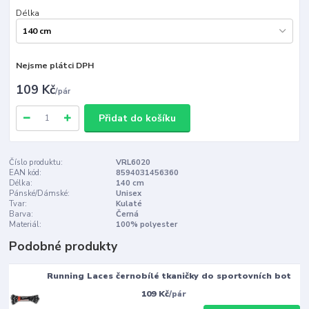
Délka
Nejsme plátci DPH
109 Kč
/
pár
Přidat do košíku
Číslo produktu:
VRL6020
EAN kód:
8594031456360
Délka:
140 cm
Pánské/Dámské:
Unisex
Tvar:
Kulaté
Barva:
Černá
Materiál:
100% polyester
Podobné produkty
Running Laces černobílé tkaničky do sportovních bot
109 Kč
/
pár