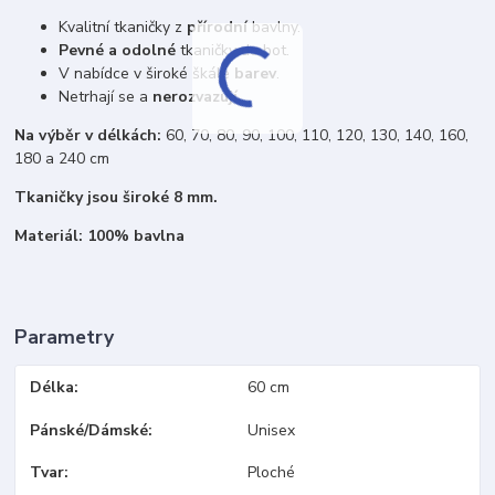
Kvalitní tkaničky z
přírodní
bavlny.
Pevné a odolné
tkaničky do bot.
V nabídce v široké škále
barev
.
Netrhají se a
nerozvazují
.
Na výběr v délkách:
60, 70, 80, 90, 100, 110, 120, 130, 140, 160,
180 a 240 cm
Tkaničky jsou široké 8 mm.
Materiál: 100% bavlna
Parametry
Délka
60 cm
Pánské/Dámské
Unisex
Tvar
Ploché