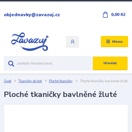
objednavky@zavazuj.cz
0,00 Kč
Menu
Hledat
Úvod
Tkaničky do bot
Ploché tkaničky
Ploché tkaničky bavlněné žluté
Ploché tkaničky bavlněné žluté