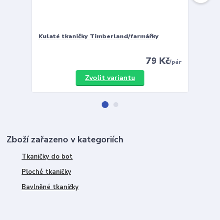
Kulaté tkaničky Timberland/farmářky
Vložky 
79 Kč
/
pár
Zvolit variantu
Zboží zařazeno v kategoriích
Tkaničky do bot
Ploché tkaničky
Bavlněné tkaničky