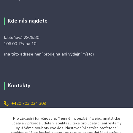
Kde nás najdete
Jabloňová 2929/30
106 00 Praha 10
(na této adrese není prodejna ani výdejní místo)
Kontakty
+420 703 024 309
objednavky@zavazuj.cz
Pro základní funkčnost, zpříjemnění používání webu, analytické
účely a v případě udělení souhlasu také pro účely cílení reklamy
využíváme soubory cookies. Nastavení vlastních preferencí
cookies můžete kdykoli upravit odkazem ve spodní části stránek.