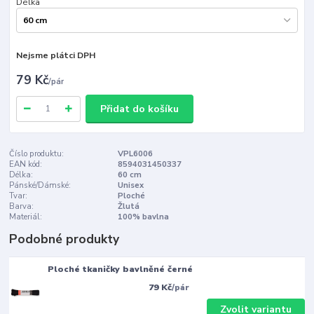
Délka
Nejsme plátci DPH
79 Kč
/
pár
Přidat do košíku
Číslo produktu:
VPL6006
EAN kód:
8594031450337
Délka:
60 cm
Pánské/Dámské:
Unisex
Tvar:
Ploché
Barva:
Žlutá
Materiál:
100% bavlna
Podobné produkty
Ploché tkaničky bavlněné černé
79 Kč
/
pár
Zvolit variantu