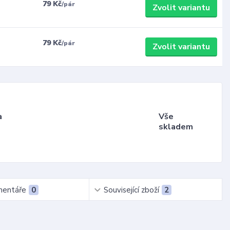
79 Kč
/
pár
Zvolit variantu
79 Kč
/
pár
Zvolit variantu
a
Vše
skladem
entáře
0
Související zboží
2