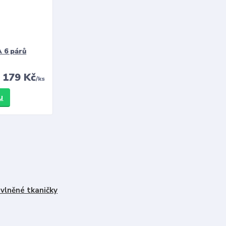
 6 párů
179 Kč
/
ks
u
vlněné tkaničky