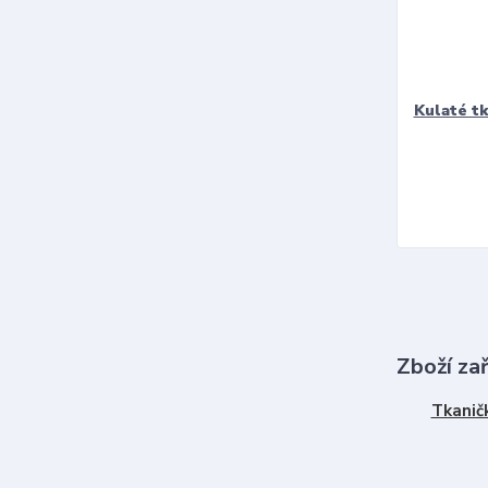
Kulaté t
Zboží za
Tkanič