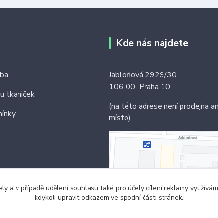
Kde nás najdete
tba
Jabloňová 2929/30
106 00 Praha 10
ku tkaniček
(na této adrese není prodejna an
ínky
místo)
ely a v případě udělení souhlasu také pro účely cílení reklamy využív
kdykoli upravit odkazem ve spodní části stránek.