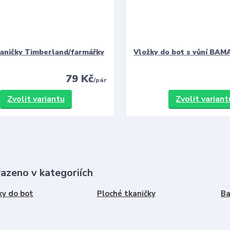
kaničky Timberland/farmářky
Vložky do bot s vůní BAMA
79 Kč
/
pár
Zvolit variantu
Zvolit variant
řazeno v kategoriích
ky do bot
Ploché tkaničky
Ba