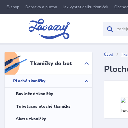
E-shop
Doprava a platba
Jak vybrat délku tkaniček
Obchod
Úvod
Tkan
Tkaničky do bot
Ploch
Ploché tkaničky
Bavlněné tkaničky
Tubelaces ploché tkaničky
Skate tkaničky