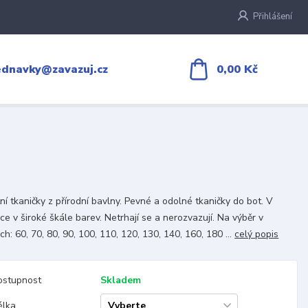
Přihlášení
0,00 Kč
ednavky@zavazuj.cz
tní tkaničky z přírodní bavlny. Pevné a odolné tkaničky do bot. V
ce v široké škále barev. Netrhají se a nerozvazují. Na výběr v
ch: 60, 70, 80, 90, 100, 110, 120, 130, 140, 160, 180 ...
celý popis
ostupnost
Skladem
élka