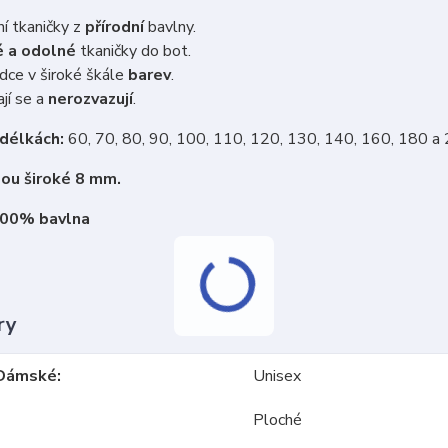
ní tkaničky z
přírodní
bavlny.
 a odolné
tkaničky do bot.
dce v široké škále
barev
.
jí se a
nerozvazují
.
 délkách:
60, 70, 80, 90, 100, 110, 120, 130, 140, 160, 180 a
sou široké 8 mm.
100% bavlna
ry
Dámské
Unisex
Ploché