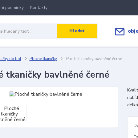
ní podmínky
Kontakty
obj
Hledat
ičky do bot
Ploché tkaničky
Ploché tkaničky bavlněné černé
é tkaničky bavlněné černé
Kvali
nabíd
délká
D
D