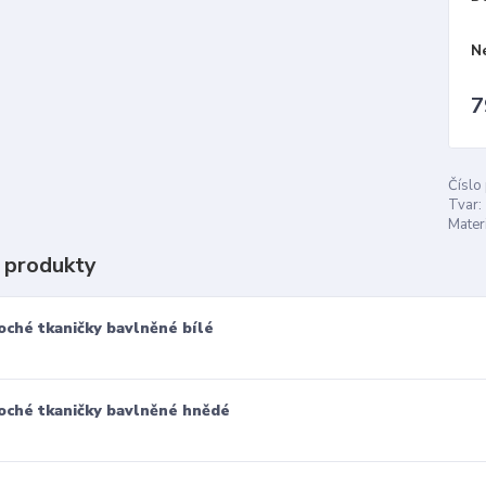
N
7
Číslo
Tvar:
Materi
 produkty
oché tkaničky bavlněné bílé
oché tkaničky bavlněné hnědé