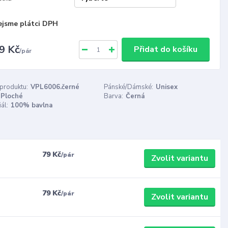
ejsme plátci DPH
9 Kč
Přidat do košíku
/
pár
 produktu:
VPL6006.černé
Pánské/Dámské:
Unisex
Ploché
Barva:
Černá
ál:
100% bavlna
79 Kč
/
pár
Zvolit variantu
79 Kč
/
pár
Zvolit variantu