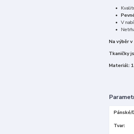
Kvalit
Pevné
V nabí
Netrha
Na výběr v
Tkaničky j
Materiál: 
Paramet
Pánské/
Tvar