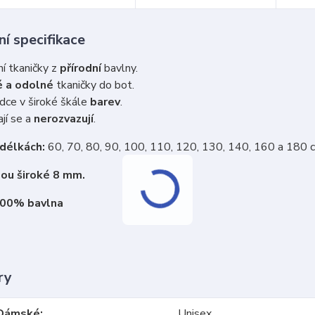
í specifikace
ní tkaničky z
přírodní
bavlny.
 a odolné
tkaničky do bot.
dce v široké škále
barev
.
jí se a
nerozvazují
.
 délkách:
60, 70, 80, 90, 100, 110, 120, 130, 140, 160 a 180 
sou široké 8 mm.
100% bavlna
ry
Dámské
Unisex