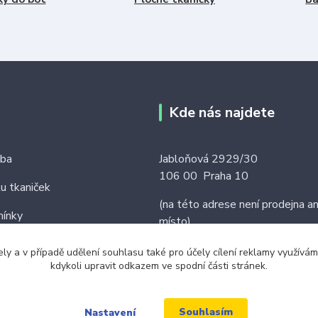
Kde nás najdete
tba
Jabloňová 2929/30
106 00 Praha 10
ku tkaniček
(na této adrese není prodejna an
ínky
místo)
ely a v případě udělení souhlasu také pro účely cílení reklamy využív
kdykoli upravit odkazem ve spodní části stránek.
Souhlasím
Nastavení