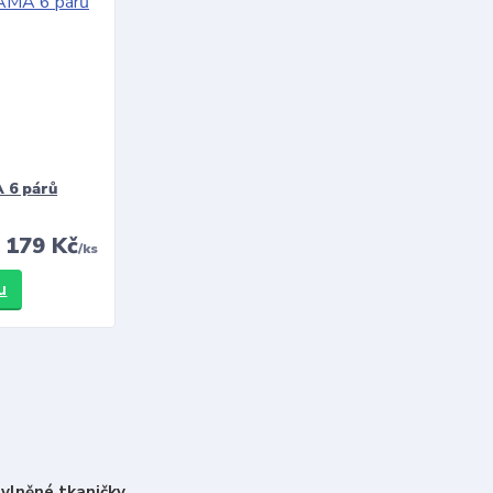
 6 párů
179 Kč
/
ks
u
vlněné tkaničky