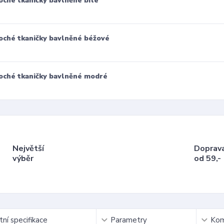
oché tkaničky bavlněné bílé
oché tkaničky bavlněné béžové
oché tkaničky bavlněné modré
Největší
Doprav
výběr
od 59,-
ní specifikace
Parametry
Kom