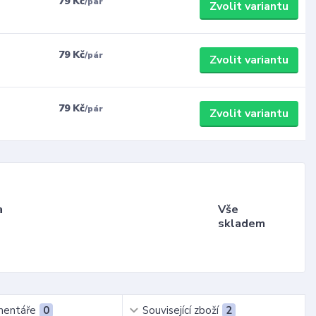
79 Kč
/
pár
Zvolit variantu
79 Kč
/
pár
Zvolit variantu
79 Kč
/
pár
Zvolit variantu
a
Vše
skladem
entáře
0
Související zboží
2