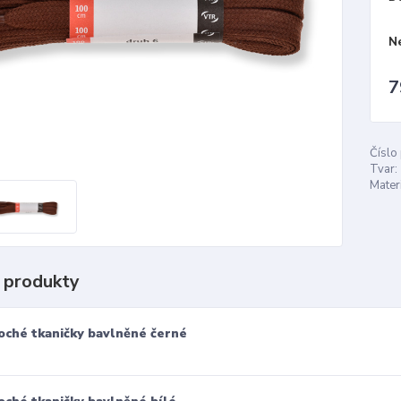
N
7
Číslo
Tvar:
Materi
 produkty
oché tkaničky bavlněné černé