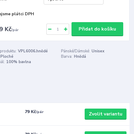
ejsme plátci DPH
9 Kč
Přidat do košíku
/
pár
 produktu:
VPL6006.hnědé
Pánské/Dámské:
Unisex
Ploché
Barva:
Hnědá
ál:
100% bavlna
79 Kč
/
pár
Zvolit variantu