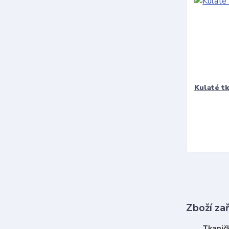
Kulaté t
Zboží za
Tkanič