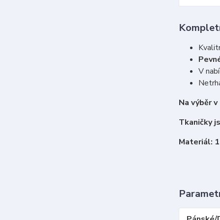
Kompletn
Kvalit
Pevné
V nabí
Netrha
Na výběr v
Tkaničky j
Materiál: 
Paramet
Pánské/