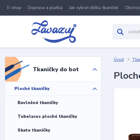
E-shop
Doprava a platba
Jak vybrat délku tkaniček
Obchod
Úvod
Tkan
Tkaničky do bot
Ploch
Ploché tkaničky
Bavlněné tkaničky
Tubelaces ploché tkaničky
Skate tkaničky