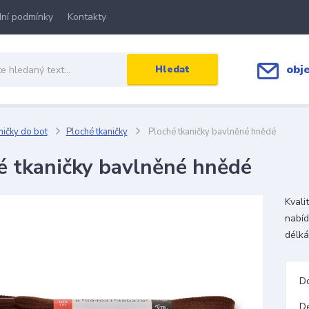
ní podmínky
Kontakty
obj
Hledat
ičky do bot
Ploché tkaničky
Ploché tkaničky bavlněné hnědé
é tkaničky bavlněné hnědé
Kvali
nabíd
délká
D
D