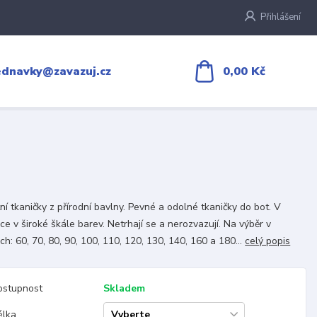
Přihlášení
0,00 Kč
ednavky@zavazuj.cz
tní tkaničky z přírodní bavlny. Pevné a odolné tkaničky do bot. V
ce v široké škále barev. Netrhají se a nerozvazují. Na výběr v
ch: 60, 70, 80, 90, 100, 110, 120, 130, 140, 160 a 180...
celý popis
ostupnost
Skladem
élka