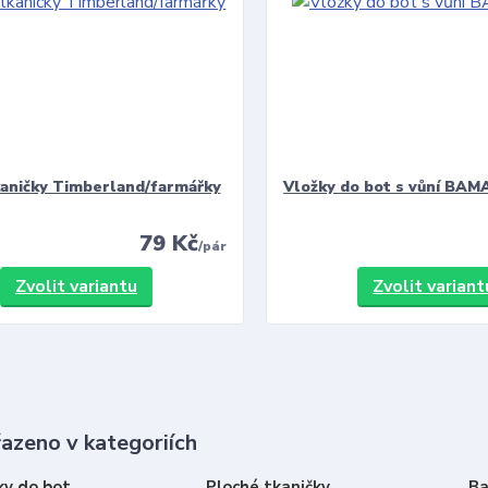
kaničky Timberland/farmářky
Vložky do bot s vůní BAMA
79 Kč
/
pár
Zvolit variantu
Zvolit variant
řazeno v kategoriích
ky do bot
Ploché tkaničky
Ba