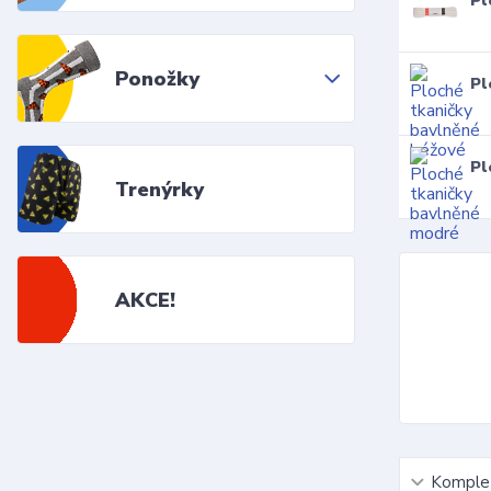
Pl
Ponožky
Pl
Pl
Trenýrky
AKCE!
Komplet