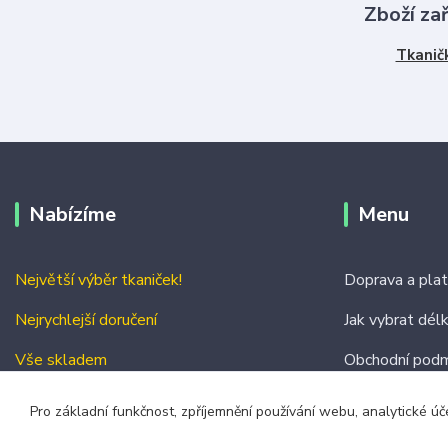
Zboží za
Tkanič
Nabízíme
Menu
Největší výběr tkaniček!
Doprava a pla
Nejrychlejší doručení
Jak vybrat dél
Vše skladem
Obchodní podm
Kontakty
Pro základní funkčnost, zpříjemnění používání webu, analytické úč