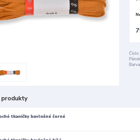
N
7
Číslo
Pánsk
Barva
 produkty
oché tkaničky bavlněné černé