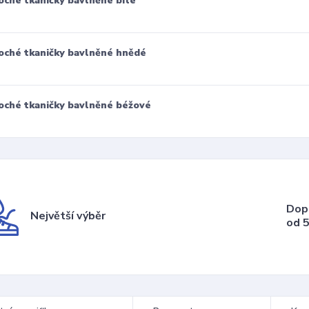
oché tkaničky bavlněné bílé
oché tkaničky bavlněné hnědé
oché tkaničky bavlněné béžové
Dop
Největší výběr
od 5