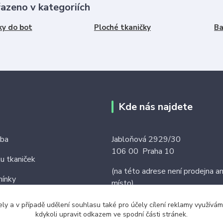
řazeno v kategoriích
ky do bot
Ploché tkaničky
Ba
Kde nás najdete
tba
Jabloňová 2929/30
106 00 Praha 10
ku tkaniček
(na této adrese není prodejna an
ínky
místo)
ely a v případě udělení souhlasu také pro účely cílení reklamy využív
kdykoli upravit odkazem ve spodní části stránek.