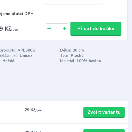
ejsme plátci DPH
9 Kč
Přidat do košíku
/
pár
 produktu:
VPL6006
Délka:
80 cm
é/Dámské:
Unisex
Tvar:
Ploché
:
Hnědá
Materiál:
100% bavlna
79 Kč
/
pár
Zvolit variantu