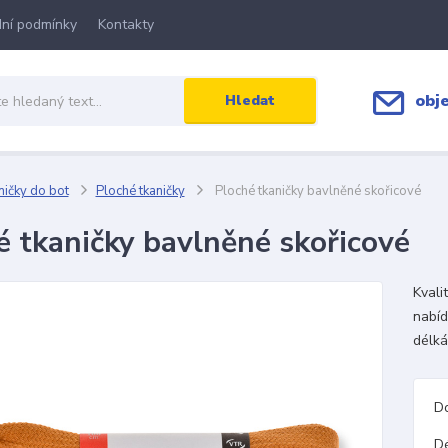
ní podmínky
Kontakty
obj
Hledat
ičky do bot
Ploché tkaničky
Ploché tkaničky bavlněné skořicové
é tkaničky bavlněné skořicové
Kvali
nabíd
délká
D
D