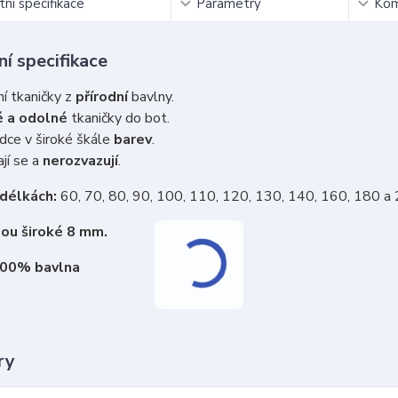
ní specifikace
Parametry
Kom
í specifikace
ní tkaničky z
přírodní
bavlny.
 a odolné
tkaničky do bot.
dce v široké škále
barev
.
jí se a
nerozvazují
.
 délkách:
60, 70, 80, 90, 100, 110, 120, 130, 140, 160, 180 a
sou široké 8 mm.
100% bavlna
ry