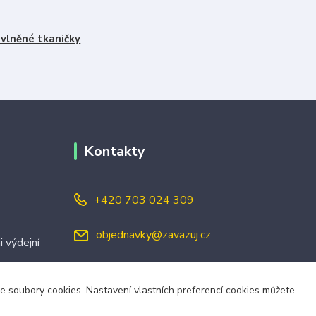
vlněné tkaničky
Kontakty
+420 703 024 309
objednavky@zavazuj.cz
i výdejní
áme soubory cookies. Nastavení vlastních preferencí cookies můžete