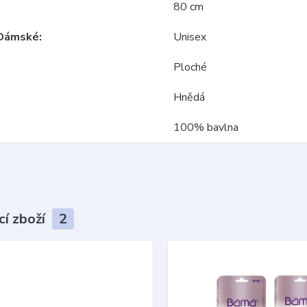
80 cm
Dámské
Unisex
Ploché
Hnědá
100% bavlna
cí zboží
2