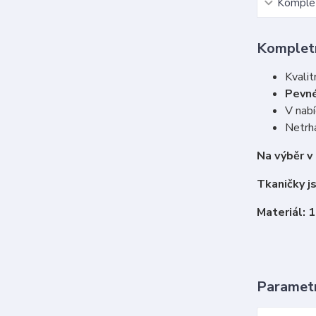
Komplet
Kompletn
Kvalit
Pevné
V nabí
Netrha
Na výběr v
Tkaničky j
Materiál: 
Paramet