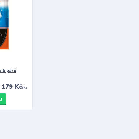
 6 párů
179 Kč
/
ks
u