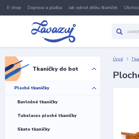
E-shop
Doprava a platba
Jak vybrat délku tkaniček
Obchod
Úvod
Tkan
Tkaničky do bot
Ploch
Ploché tkaničky
Bavlněné tkaničky
Tubelaces ploché tkaničky
Skate tkaničky