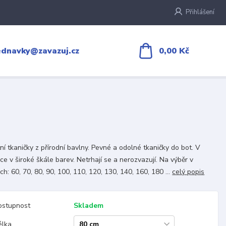
Přihlášení
0,00 Kč
ednavky@zavazuj.cz
tní tkaničky z přírodní bavlny. Pevné a odolné tkaničky do bot. V
ce v široké škále barev. Netrhají se a nerozvazují. Na výběr v
ch: 60, 70, 80, 90, 100, 110, 120, 130, 140, 160, 180 ...
celý popis
ostupnost
Skladem
élka