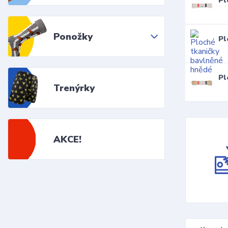
Pl
Ponožky
Pl
Pl
Trenýrky
AKCE!