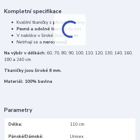
Kompletní specifikace
Kvalitní tkaničky z
přírodní
bavlny.
Pevné a odolné
tkaničky do bot.
V nabídce v široké škále
barev
.
Netrhají se a
nerozvazují
.
Na výběr v délkách:
60, 70, 80, 90, 100, 110, 120, 130, 140, 160,
180 a 240 cm
Tkaničky jsou široké 8 mm.
Materiál: 100% bavlna
Parametry
Délka
110 cm
Pánské/Dámské
Unisex