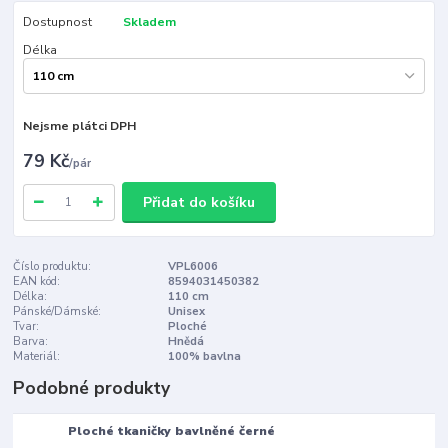
Dostupnost
Skladem
Délka
Nejsme plátci DPH
79 Kč
/
pár
Přidat do košíku
Číslo produktu:
VPL6006
EAN kód:
8594031450382
Délka:
110 cm
Pánské/Dámské:
Unisex
Tvar:
Ploché
Barva:
Hnědá
Materiál:
100% bavlna
Podobné produkty
Ploché tkaničky bavlněné černé