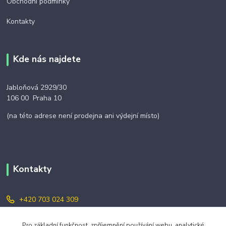
Obchodní podmínky
Kontakty
Kde nás najdete
Jabloňová 2929/30
106 00 Praha 10
(na této adrese není prodejna ani výdejní místo)
Kontakty
+420 703 024 309
objednavky@zavazuj.cz
Pro základní funkčnost, zpříjemnění používání webu, analytické