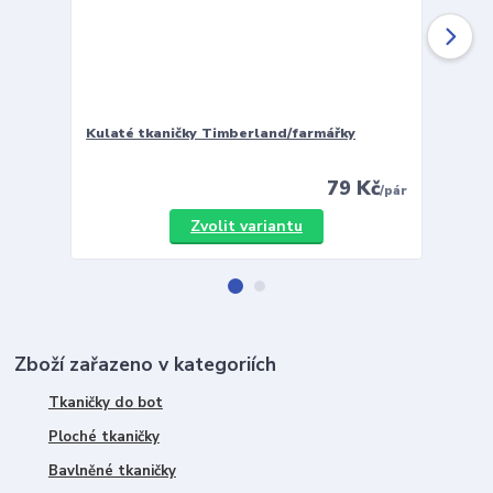
Kulaté tkaničky Timberland/farmářky
Vložky 
79 Kč
/
pár
Zvolit variantu
Zboží zařazeno v kategoriích
Tkaničky do bot
Ploché tkaničky
Bavlněné tkaničky