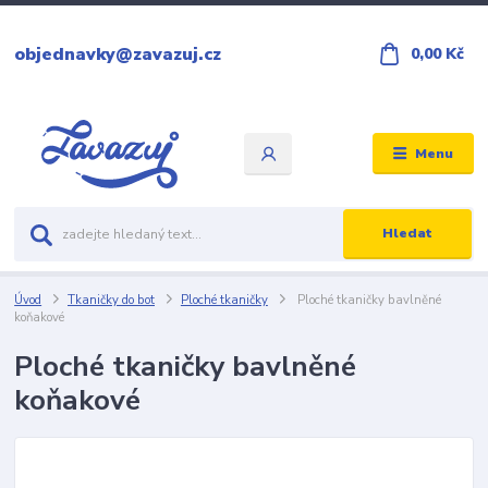
objednavky@zavazuj.cz
0,00 Kč
Menu
Hledat
Úvod
Tkaničky do bot
Ploché tkaničky
Ploché tkaničky bavlněné
koňakové
Ploché tkaničky bavlněné
koňakové