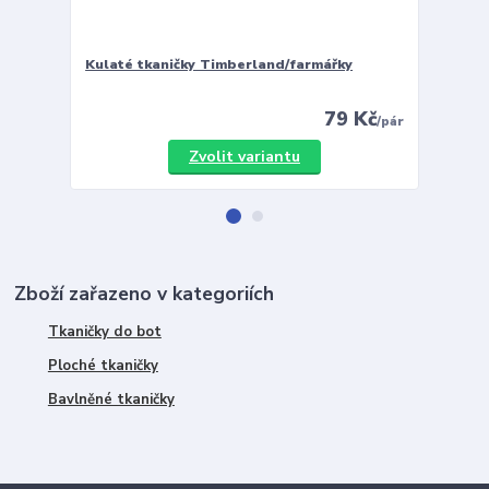
Kulaté tkaničky Timberland/farmářky
Vložky 
79 Kč
/
pár
Zvolit variantu
Zboží zařazeno v kategoriích
Tkaničky do bot
Ploché tkaničky
Bavlněné tkaničky