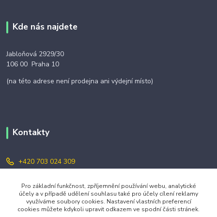
Kde nás najdete
Jabloňová 2929/30
106 00 Praha 10
(na této adrese není prodejna ani výdejní místo)
Kontakty
+420 703 024 309
objednavky@zavazuj.cz
Pro základní funkčnost, zpříjemnění používání webu, analytické
účely a v případě udělení souhlasu také pro účely cílení reklamy
využíváme soubory cookies. Nastavení vlastních preferencí
cookies můžete kdykoli upravit odkazem ve spodní části stránek.