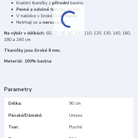
Kvalitní tkaničky z
přírodní
bavlny.
Pevné a odolné
tkaničky do bot.
V nabídce v široké škále
barev
.
Netrhají se a
nerozvazují
.
Na výběr v délkách:
60, 70, 80, 90, 100, 110, 120, 130, 140, 160,
180 a 240 cm
Tkaničky jsou široké 8 mm.
Materiál: 100% bavlna
Parametry
Délka
90 cm
Pánské/Dámské
Unisex
Tvar
Ploché