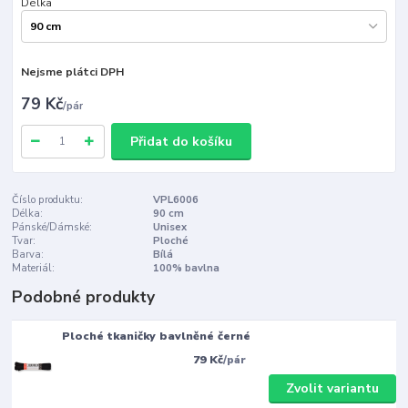
Délka
Nejsme plátci DPH
79 Kč
/
pár
Přidat do košíku
Číslo produktu:
VPL6006
Délka:
90 cm
Pánské/Dámské:
Unisex
Tvar:
Ploché
Barva:
Bílá
Materiál:
100% bavlna
Podobné produkty
Ploché tkaničky bavlněné černé
79 Kč
/
pár
Zvolit variantu