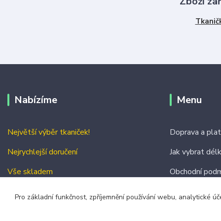
Zboží za
Tkanič
Nabízíme
Menu
Největší výběr tkaniček!
Doprava a pla
Nejrychlejší doručení
Jak vybrat dél
Vše skladem
Obchodní podm
Kontakty
Pro základní funkčnost, zpříjemnění používání webu, analytické úč