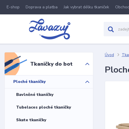
E-shop
Doprava a platba
Jak vybrat délku tkaniček
Obchod
Úvod
Tkan
Tkaničky do bot
Ploch
Ploché tkaničky
Bavlněné tkaničky
Tubelaces ploché tkaničky
Skate tkaničky