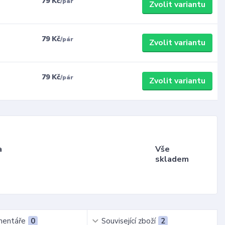
79 Kč
/
pár
Zvolit variantu
79 Kč
/
pár
Zvolit variantu
79 Kč
/
pár
Zvolit variantu
a
Vše
skladem
entáře
0
Související zboží
2