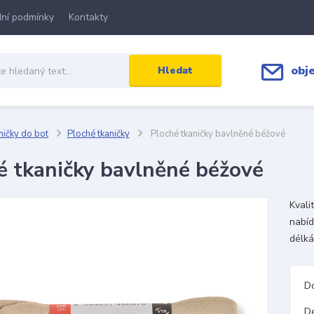
ní podmínky
Kontakty
obj
Hledat
ičky do bot
Ploché tkaničky
Ploché tkaničky bavlněné béžové
é tkaničky bavlněné béžové
Kvali
nabíd
délká
D
D