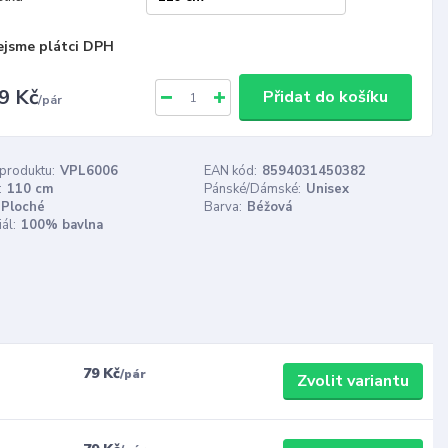
ejsme plátci DPH
9 Kč
Přidat do košíku
/
pár
 produktu:
VPL6006
EAN kód:
8594031450382
:
110 cm
Pánské/Dámské:
Unisex
Ploché
Barva:
Béžová
ál:
100% bavlna
79 Kč
/
pár
Zvolit variantu