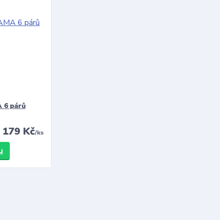
 6 párů
179 Kč
/
ks
u