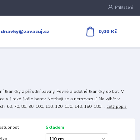
Přihlášení
0,00 Kč
ednavky@zavazuj.cz
tní tkaničky z přírodní bavlny. Pevné a odolné tkaničky do bot. V
ce v široké škále barev. Netrhají se a nerozvazují. Na výběr v
ch: 60, 70, 80, 90, 100, 110, 120, 130, 140, 160, 180 ...
celý popis
ostupnost
Skladem
élka