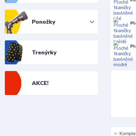
Pl
Ponožky
Pl
Pl
Trenýrky
AKCE!
Komplet