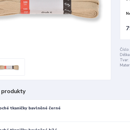
N
7
Číslo
Délka
Tvar:
Materi
 produkty
oché tkaničky bavlněné černé