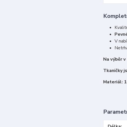
Kompletn
Kvalit
Pevné
V nabí
Netrha
Na výběr v
Tkaničky j
Materiál: 
Paramet
Délka