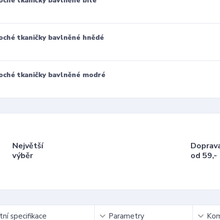
oché tkaničky bavlněné bílé
oché tkaničky bavlněné hnědé
oché tkaničky bavlněné modré
Největší
Doprav
výběr
od 59,-
ní specifikace
Parametry
Kom