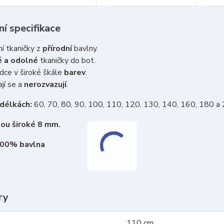
í specifikace
ní tkaničky z
přírodní
bavlny.
 a odolné
tkaničky do bot.
dce v široké škále
barev
.
jí se a
nerozvazují
.
 délkách:
60, 70, 80, 90, 100, 110, 120, 130, 140, 160, 180 a
sou široké 8 mm.
100% bavlna
ry
110 cm