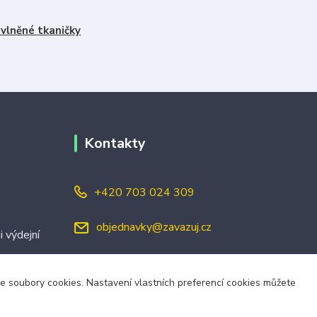
vlněné tkaničky
Kontakty
+420 703 024 309
objednavky@zavazuj.cz
i výdejní
áme soubory cookies. Nastavení vlastních preferencí cookies můžete