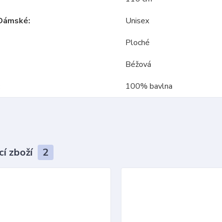
Dámské
Unisex
Ploché
Béžová
100% bavlna
cí zboží
2