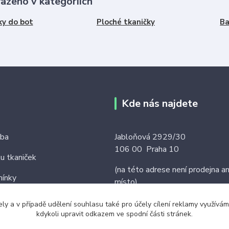
řazeno v kategoriích
ky do bot
Ploché tkaničky
Ba
Kde nás najdete
tba
Jabloňová 2929/30
106 00 Praha 10
ku tkaniček
(na této adrese není prodejna an
ínky
místo)
ely a v případě udělení souhlasu také pro účely cílení reklamy využív
kdykoli upravit odkazem ve spodní části stránek.