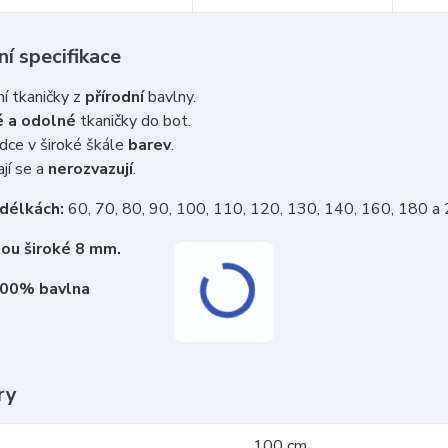
í specifikace
ní tkaničky z
přírodní
bavlny.
 a odolné
tkaničky do bot.
dce v široké škále
barev
.
jí se a
nerozvazují
.
 délkách:
60, 70, 80, 90, 100, 110, 120, 130, 140, 160, 180 a
sou široké 8 mm.
100% bavlna
ry
100 cm