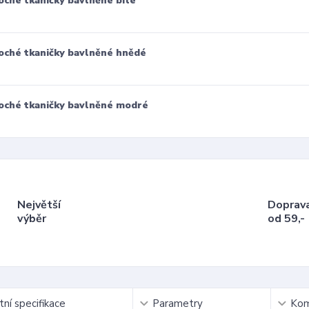
oché tkaničky bavlněné bílé
oché tkaničky bavlněné hnědé
oché tkaničky bavlněné modré
Největší
Doprav
výběr
od 59,-
ní specifikace
Parametry
Kom