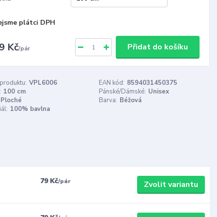
ejsme plátci DPH
9 Kč
Přidat do košíku
/
pár
 produktu:
VPL6006
EAN kód:
8594031450375
:
100 cm
Pánské/Dámské:
Unisex
Ploché
Barva:
Béžová
ál:
100% bavlna
79 Kč
/
pár
Zvolit variantu