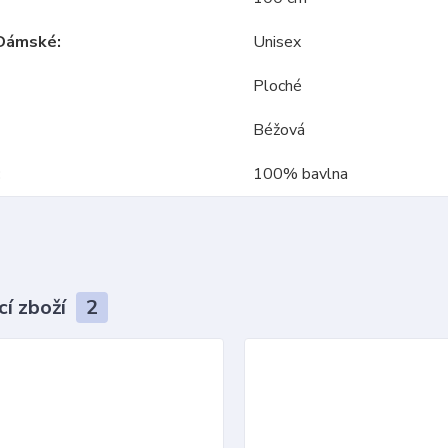
Dámské
Unisex
Ploché
Béžová
100% bavlna
cí zboží
2