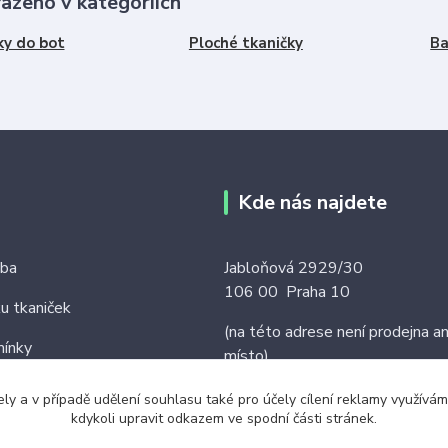
řazeno v kategoriích
ky do bot
Ploché tkaničky
Ba
Kde nás najdete
tba
Jabloňová 2929/30
106 00 Praha 10
ku tkaniček
(na této adrese není prodejna an
ínky
místo)
ely a v případě udělení souhlasu také pro účely cílení reklamy využív
kdykoli upravit odkazem ve spodní části stránek.