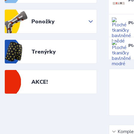
Pl
Ponožky
Pl
Pl
Trenýrky
AKCE!
Komplet