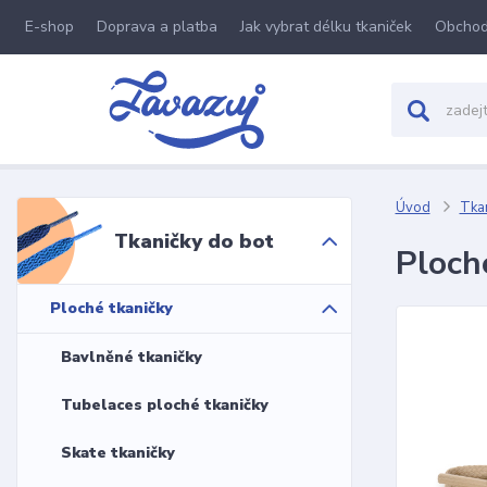
E-shop
Doprava a platba
Jak vybrat délku tkaniček
Obchod
Úvod
Tkan
Tkaničky do bot
Ploch
Ploché tkaničky
Bavlněné tkaničky
Tubelaces ploché tkaničky
Skate tkaničky