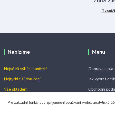
Zboží za
Tkanič
Nabízíme
Menu
Největší výběr tkaniček!
Doprava a pla
Nejrychlejší doručení
Jak vybrat dél
Vše skladem
Obchodní podm
Kontakty
Pro základní funkčnost, zpříjemnění používání webu, analytické úč