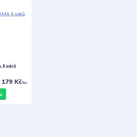
 6 párů
179 Kč
/
ks
u