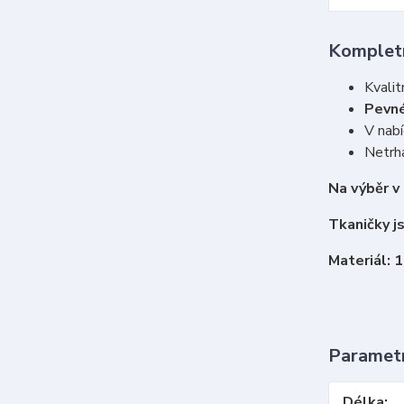
Kompletn
Kvalit
Pevné
V nabí
Netrha
Na výběr v
Tkaničky j
Materiál: 
Paramet
Délka