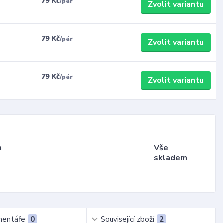
79 Kč
/
pár
Zvolit variantu
79 Kč
/
pár
Zvolit variantu
79 Kč
/
pár
Zvolit variantu
a
Vše
skladem
entáře
0
Související zboží
2