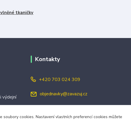
vlněné tkaničky
Kontakty
+420 703 024 309
objednavky@zavazuj.cz
i výdejní
áme soubory cookies. Nastavení vlastních preferencí cookies můžete