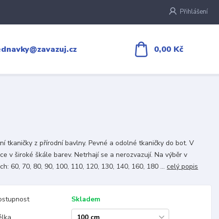
Přihlášení
0,00 Kč
ednavky@zavazuj.cz
tní tkaničky z přírodní bavlny. Pevné a odolné tkaničky do bot. V
ce v široké škále barev. Netrhají se a nerozvazují. Na výběr v
ch: 60, 70, 80, 90, 100, 110, 120, 130, 140, 160, 180 ...
celý popis
ostupnost
Skladem
élka