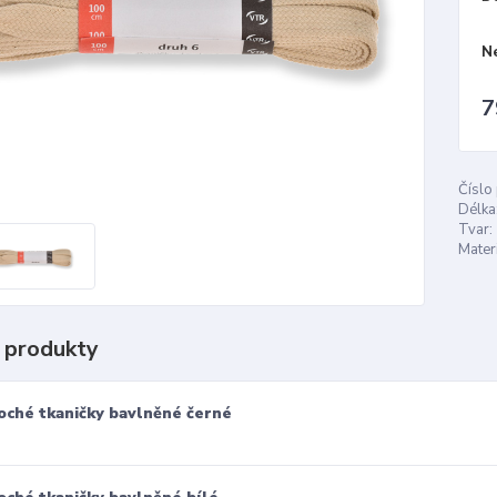
N
7
Číslo
Délka
Tvar:
Materi
 produkty
oché tkaničky bavlněné černé