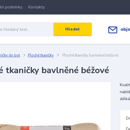
ní podmínky
Kontakty
obj
Hledat
ičky do bot
Ploché tkaničky
Ploché tkaničky bavlněné béžové
é tkaničky bavlněné béžové
Kvali
nabíd
délká
D
D