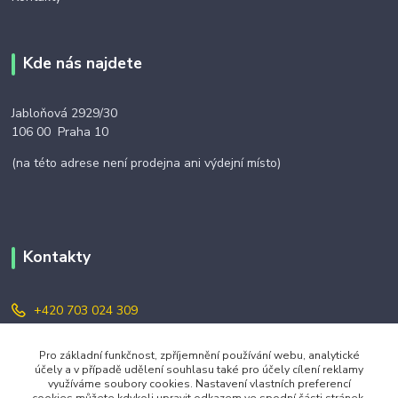
Kde nás najdete
Jabloňová 2929/30
106 00 Praha 10
(na této adrese není prodejna ani výdejní místo)
Kontakty
+420 703 024 309
objednavky@zavazuj.cz
Pro základní funkčnost, zpříjemnění používání webu, analytické
účely a v případě udělení souhlasu také pro účely cílení reklamy
využíváme soubory cookies. Nastavení vlastních preferencí
cookies můžete kdykoli upravit odkazem ve spodní části stránek.