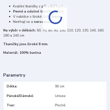
Kvalitní tkaničky z
přírodní
bavlny.
Pevné a odolné
tkaničky do bot.
V nabídce v široké škále
barev
.
Netrhají se a
nerozvazují
.
Na výběr v délkách:
60, 70, 80, 90, 100, 110, 120, 130, 140, 160,
180 a 240 cm
Tkaničky jsou široké 8 mm.
Materiál: 100% bavlna
Parametry
Délka
90 cm
Pánské/Dámské
Unisex
Tvar
Ploché