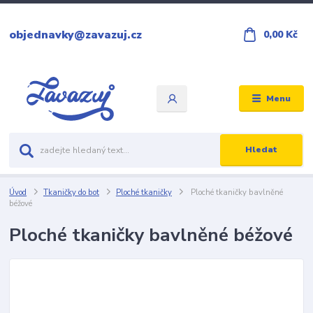
objednavky@zavazuj.cz
0,00 Kč
Menu
Hledat
Úvod
Tkaničky do bot
Ploché tkaničky
Ploché tkaničky bavlněné
béžové
Ploché tkaničky bavlněné béžové