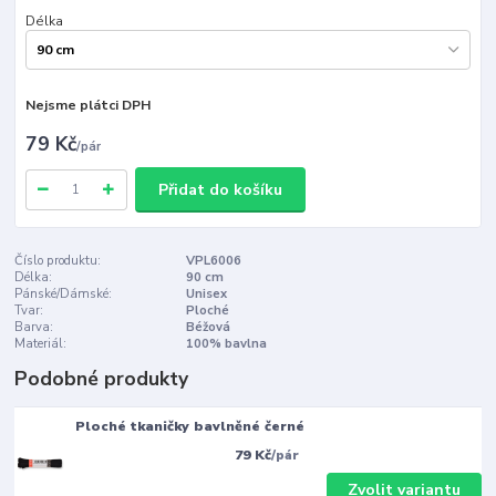
Délka
Nejsme plátci DPH
79 Kč
/
pár
Přidat do košíku
Číslo produktu:
VPL6006
Délka:
90 cm
Pánské/Dámské:
Unisex
Tvar:
Ploché
Barva:
Béžová
Materiál:
100% bavlna
Podobné produkty
Ploché tkaničky bavlněné černé
79 Kč
/
pár
Zvolit variantu