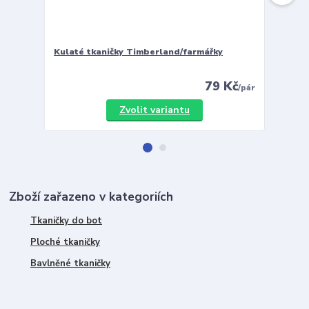
Kulaté tkaničky Timberland/farmářky
Vložky 
79 Kč
/
pár
Zvolit variantu
Zboží zařazeno v kategoriích
Tkaničky do bot
Ploché tkaničky
Bavlněné tkaničky