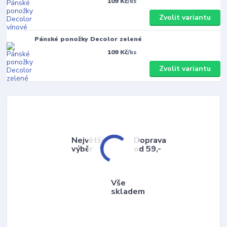
109 Kč
/
ks
Zvolit variantu
Pánské ponožky Decolor zelené
109 Kč
/
ks
Zvolit variantu
Největší
Doprava
výběr
od 59,-
Vše
skladem