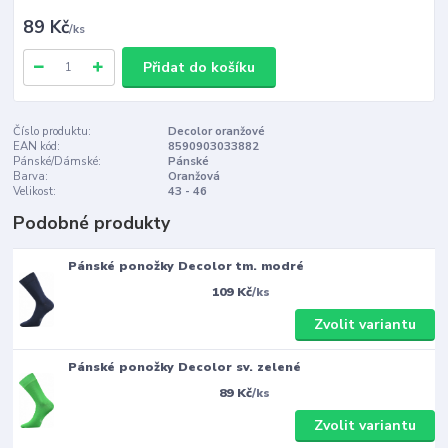
89 Kč
/
ks
Přidat do košíku
Číslo produktu:
Decolor oranžové
EAN kód:
8590903033882
Pánské/Dámské:
Pánské
Barva:
Oranžová
Velikost:
43 - 46
Podobné produkty
Pánské ponožky Decolor tm. modré
109 Kč
/
ks
Zvolit variantu
Pánské ponožky Decolor sv. zelené
89 Kč
/
ks
Zvolit variantu