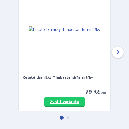
Kulaté tkaničky Timberland/farmářky
Vložky 
79 Kč
/
pár
Zvolit variantu