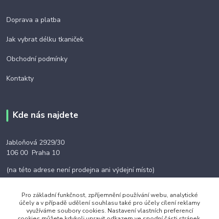
Doprava a platba
Jak vybrat délku tkaniček
Obchodní podmínky
Kontakty
Kde nás najdete
Jabloňová 2929/30
106 00 Praha 10
(na této adrese není prodejna ani výdejní místo)
Pro základní funkčnost, zpříjemnění používání webu, analytické
účely a v případě udělení souhlasu také pro účely cílení reklamy
využíváme soubory cookies. Nastavení vlastních preferencí
cookies můžete kdykoli upravit odkazem ve spodní části stránek.