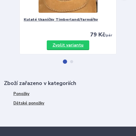
Kulaté tkaničky Timberland/farmářky
Vložky 
79 Kč
/
pár
Zvolit variantu
Zboží zařazeno v kategoriích
Ponožky
Dětské ponožky