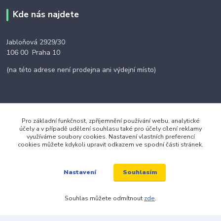
Kde nás najdete
Jabloňová 2929/30
106 00 Praha 10
(na této adrese není prodejna ani výdejní místo)
Kontakty
Pro základní funkčnost, zpříjemnění používání webu, analytické
účely a v případě udělení souhlasu také pro účely cílení reklamy
využíváme soubory cookies. Nastavení vlastních preferencí
cookies můžete kdykoli upravit odkazem ve spodní části stránek.
+420 703 024 309
Souhlasím
objednavky@zavazuj.cz
Nastavení
Souhlas můžete odmítnout
zde
.