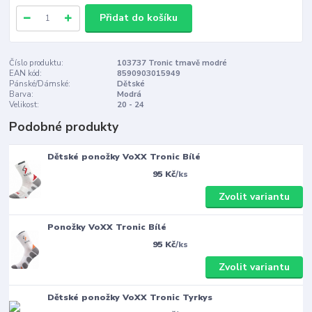
Přidat do košíku
Číslo produktu:
103737 Tronic tmavě modré
EAN kód:
8590903015949
Pánské/Dámské:
Dětské
Barva:
Modrá
Velikost:
20 - 24
Podobné produkty
Dětské ponožky VoXX Tronic Bílé
95 Kč
/
ks
Zvolit variantu
Ponožky VoXX Tronic Bílé
95 Kč
/
ks
Zvolit variantu
Dětské ponožky VoXX Tronic Tyrkys