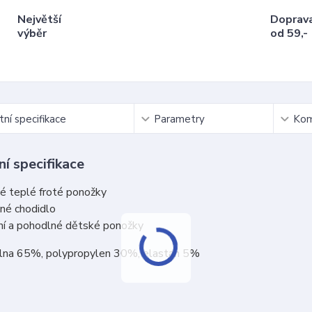
Největší
Doprav
výběr
od 59,-
ní specifikace
Parametry
Kom
í specifikace
é teplé froté ponožky
né chodidlo
ní a pohodlné dětské ponožky
vlna 65%, polypropylen 30%, elastan 5%