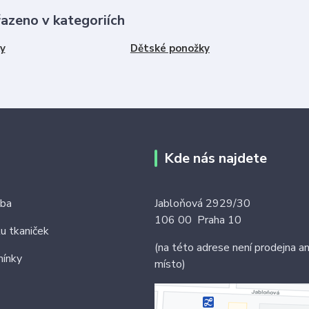
řazeno v kategoriích
y
Dětské ponožky
Kde nás najdete
tba
Jabloňová 2929/30
106 00 Praha 10
ku tkaniček
(na této adrese není prodejna an
ínky
místo)