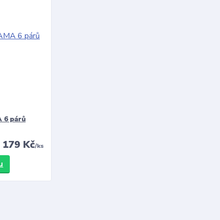
 6 párů
179 Kč
/
ks
u