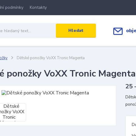
ní podmínky
Kontakty
obj
Hledat
ožky
Dětské ponožky VoXX Tronic Magenta
é ponožky VoXX Tronic Magenta
25 
Dětsk
pono
D
Ve