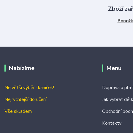
Zboží za
Ponožk
Nabízíme
Menu
Největší výběr tkaniček!
Doprava a pla
Nejrychlejší doručení
Jak vybrat dél
Vše skladem
Obchodní podm
Kontakty