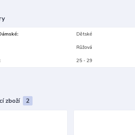
ry
Dámské
Dětské
Růžová
25 - 29
cí zboží
2