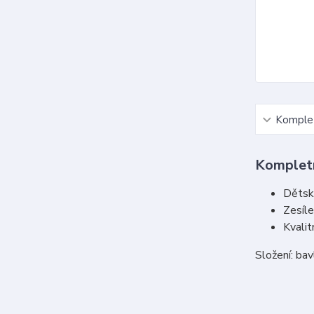
Komplet
Kompletn
Dětsk
Zesíle
Kvalit
Složení: ba