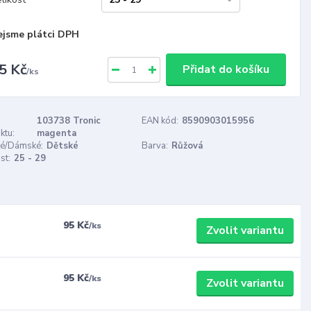
ejsme plátci DPH
5 Kč
Přidat do košíku
/
ks
103738 Tronic
EAN kód:
8590903015956
ktu:
magenta
é/Dámské:
Dětské
Barva:
Růžová
st:
25 - 29
95 Kč
/
ks
Zvolit variantu
95 Kč
/
ks
Zvolit variantu