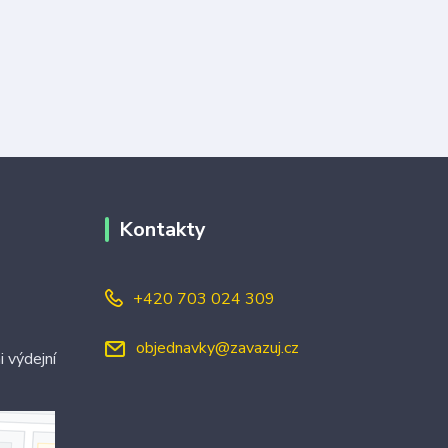
Kontakty
+420 703 024 309
objednavky@zavazuj.cz
i výdejní