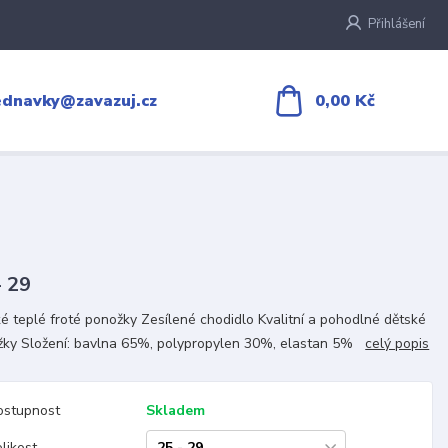
Přihlášení
0,00 Kč
ednavky@zavazuj.cz
- 29
é teplé froté ponožky Zesílené chodidlo Kvalitní a pohodlné dětské
žky Složení: bavlna 65%, polypropylen 30%, elastan 5%
celý popis
ostupnost
Skladem
likost