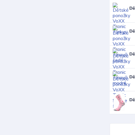
Dě
Dě
Dě
Dě
Dě