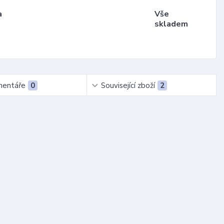
a
Vše
skladem
entáře
0
Související zboží
2