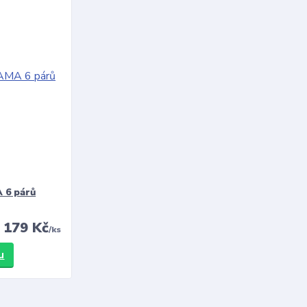
 6 párů
179 Kč
/
ks
u