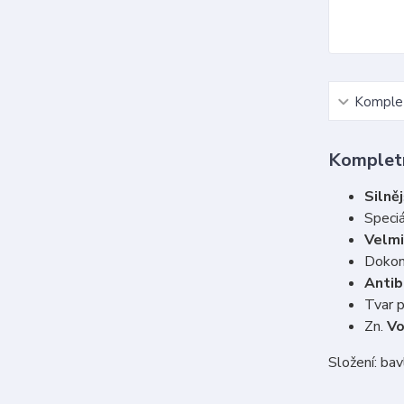
Komplet
Kompletn
Silněj
Speciá
Velmi
Dokon
Antib
Tvar 
Zn.
V
Složení: ba