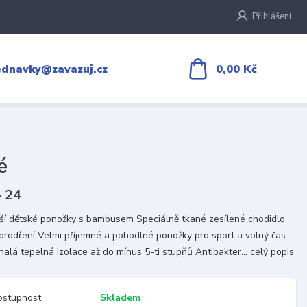
Přihlášení
0,00 Kč
ednavky@zavazuj.cz
é
- 24
jší dětské ponožky s bambusem Speciálně tkané zesílené chodidlo
 prodření Velmi příjemné a pohodlné ponožky pro sport a volný čas
alá tepelná izolace až do mínus 5-ti stupňů Antibakter...
celý popis
ostupnost
Skladem