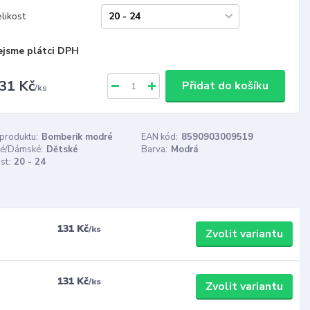
likost
ejsme plátci DPH
31 Kč
Přidat do košíku
/
ks
 produktu:
Bomberik modré
EAN kód:
8590903009519
é/Dámské:
Dětské
Barva:
Modrá
st:
20 - 24
131 Kč
/
ks
Zvolit variantu
131 Kč
/
ks
Zvolit variantu