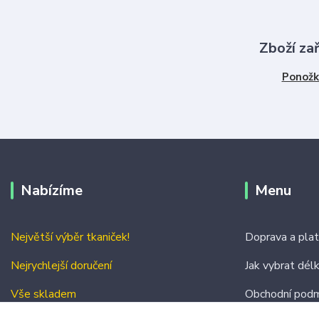
Zboží za
Ponožk
Nabízíme
Menu
Největší výběr tkaniček!
Doprava a pla
Nejrychlejší doručení
Jak vybrat dél
Vše skladem
Obchodní podm