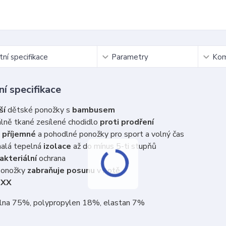
ní specifikace
Parametry
Kom
í specifikace
ší
dětské ponožky s
bambusem
lně tkané zesílené chodidlo
proti prodření
 příjemné
a pohodlné ponožky pro sport a volný čas
alá tepelná
izolace
až do mínus 5-ti stupňů
akteriální
ochrana
ponožky
zabraňuje posunu
v botě
oXX
vlna 75%, polypropylen 18%, elastan 7%