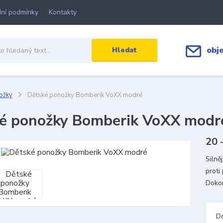
ní podmínky
Kontakty
obj
Hledat
ožky
Dětské ponožky Bomberik VoXX modré
é ponožky Bomberik VoXX modr
20 
Silně
proti
Dokon
D