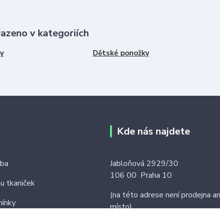
řazeno v kategoriích
y
Dětské ponožky
Kde nás najdete
tba
Jabloňová 2929/30
106 00 Praha 10
ku tkaniček
(na této adrese není prodejna an
ínky
místo)