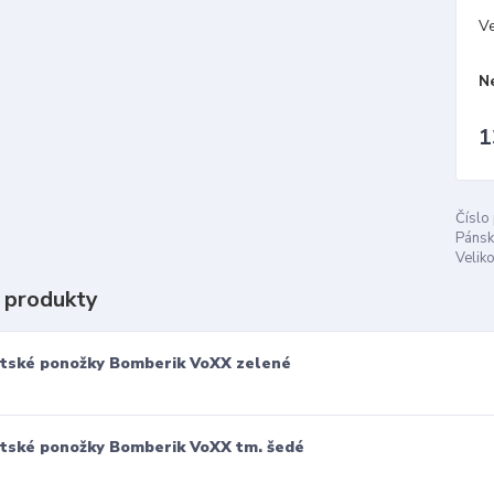
Ve
N
1
Číslo
Pánsk
Veliko
 produkty
tské ponožky Bomberik VoXX zelené
tské ponožky Bomberik VoXX tm. šedé