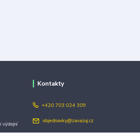
Kontakty
+420 703 024 309
objednavky@zavazuj.cz
i výdejní